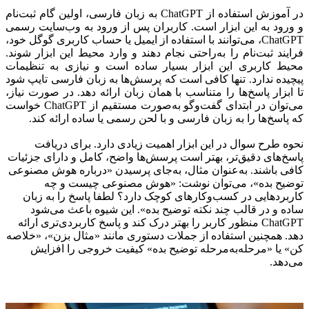
در آموزش استفاده از ChatGPT به زبان فارسی، اولین گام ثبت‌نام
و ورود به این ابزار است. کاربران پس از ورود به وب‌سایت رسمی
ChatGPT، می‌توانند با استفاده از ایمیل یا حساب‌ کاربری گوگل خود،
فرایند ثبت‌نام را به‌راحتی نجام دهند و وارد محیط این ابزار شوند.
محیط کاربری این ابزار بسیار ساده است و نیازی به تنظیمات
پیچیده ندارد. تنها کافی است که پرسش‌ها به زبان فارسی تایپ شود
تا ابزار پاسخ‌ها را متناسب با همان زبان ارائه دهد. در صورت نیاز،
می‌توان در ابتدای گفت‌وگو به‌صورت مستقیم از ChatGPT خواست
که پاسخ‌ها را به زبان فارسی و با لحن رسمی یا ساده ارائه کند.
نحوه طرح سوال در این ابزار اهمیت زیادی دارد. برای دریافت
پاسخ‌های دقیق‌تر، بهتر است پرسش‌ها واضح، کامل و دارای جزئیات
کافی باشند. به‌عنوان مثال، به‌جای پرسیدن «درباره هوش مصنوعی
توضیح بده»، می‌توان نوشت: «هوش مصنوعی چیست و چه
کاربردهایی در کسب‌وکارهای کوچک دارد؟ لطفا پاسخ را به زبان
ساده و در قالب چند نکته توضیح بده». این شیوه باعث می‌شود
ChatGPT منظور کاربر را بهتر درک کند و پاسخ کاربردی‌تری ارائه
دهد. همچنین استفاده از جملات دستوری مانند «مثال بزن»، «خلاصه
کن» یا «مرحله‌به‌مرحله توضیح بده» کیفیت خروجی را افزایش
می‌دهد.