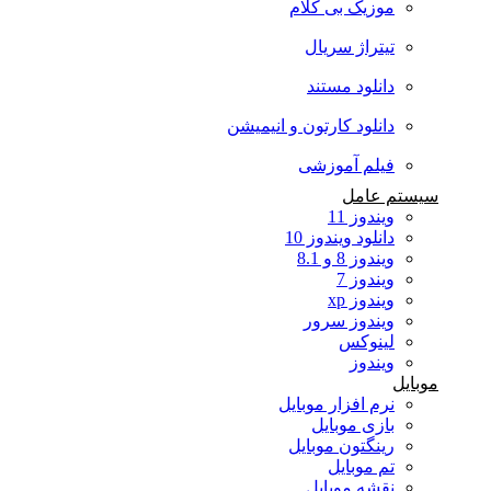
موزیک بی کلام
تیتراژ سریال
دانلود مستند
دانلود کارتون و انیمیشن
فیلم آموزشی
سیستم عامل
ویندوز 11
دانلود ویندوز 10
ویندوز 8 و 8.1
ویندوز 7
ویندوز xp
ویندوز سرور
لینوکس
ویندوز
موبایل
نرم افزار موبایل
بازی موبایل
رینگتون موبایل
تم موبایل
نقشه موبایل