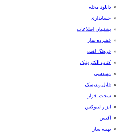
دانلود مجله
حسابداری
پشتیبان اطلاعات
فشرده ساز
فرهنگ لغت
کتاب الکترونیک
مهندسی
فایل و دیسک
سخت افزار
ابزار لینوکس
آفیس
بهینه ساز