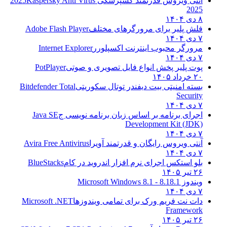
آنتی ویروس قدرتمند کسپرسکی 2025
Kaspersky Anti Virus
2025
۸ دی ۱۴۰۴
فلش پلیر برای مرورگرهای مختلف
Adobe Flash Player
۷ دی ۱۴۰۴
مرورگر محبوب اینترنت اکسپلورر
Internet Explorer
۷ دی ۱۴۰۴
پوت پلیر پخش انواع فایل تصویری و صوتی
PotPlayer
۲۰ خرداد ۱۴۰۵
بسته امنیتی بیت دیفندر توتال سکوریتی
Bitdefender Total
Security
۷ دی ۱۴۰۴
اجرای برنامه بر اساس زبان برنامه نویسی ج
Java SE
Development Kit (JDK)
۷ دی ۱۴۰۴
آنتی ویروس رایگان و قدرتمند آویرا
Avira Free Antivirus
۷ دی ۱۴۰۴
بلو استکس اجرای نرم افزار اندروید در کام
BlueStacks
۲۶ تیر ۱۴۰۵
ویندوز 8.1
8.1 - Microsoft Windows 8.1
۷ دی ۱۴۰۴
دات نت فریم ورک برای تمامی ویندوزها
Microsoft .NET
Framework
۲۶ تیر ۱۴۰۵