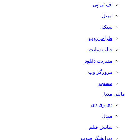
اف.تی.پی
ایمیل
شبکه
طراحی وب
قالب سایت
مدیریت دانلود
مرورگر وب
مسنجر
مالتی مدیا
دی.وی.دی
مبدل
نمایش فیلم
ویرایشگر صوت