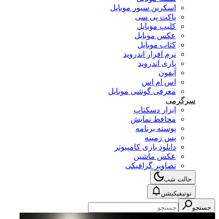
اسکرین سیور موبایل
پاکت پی سی
کلیپ موبایل
عکس موبایل
کتاب موبایل
نرم افزار اندروید
بازی اندروید
آیفون
اس ام اس
معرفی گوشی موبایل
سرگرمی
ابزار دسکتاپ
محافظ نمایش
پوسته برنامه
پس زمینه
دانلود بازی کامپیوتر
عکس ماشین
تصاویر گرافیکی
حالت شب
نوتیفیکیشن
جستجو