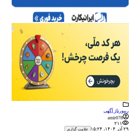
ریپورتاژ آگهی
amir078
۲۱۱
۲۹ آذر ۱۴۰۴،‏ ۱۵:۲۴
علامت گذاری