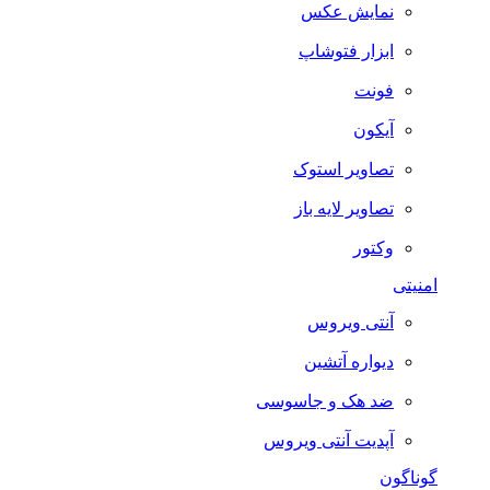
نمایش عکس
ابزار فتوشاپ
فونت
آیکون
تصاویر استوک
تصاویر لایه باز
وکتور
امنیتی
آنتی ویروس
دیواره آتشین
ضد هک و جاسوسی
آپدیت آنتی ویروس
گوناگون