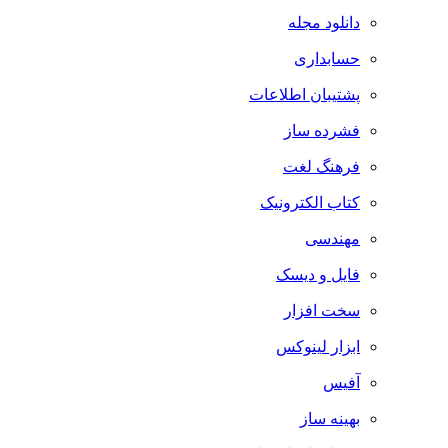
دانلود مجله
حسابداری
پشتیبان اطلاعات
فشرده ساز
فرهنگ لغت
کتاب الکترونیک
مهندسی
فایل و دیسک
سخت افزار
ابزار لینوکس
آفیس
بهینه ساز