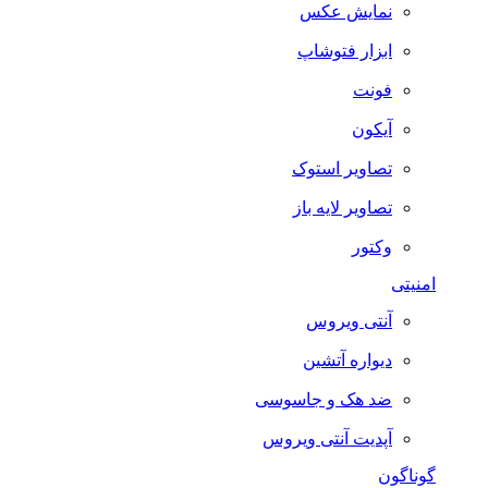
نمایش عکس
ابزار فتوشاپ
فونت
آیکون
تصاویر استوک
تصاویر لایه باز
وکتور
امنیتی
آنتی ویروس
دیواره آتشین
ضد هک و جاسوسی
آپدیت آنتی ویروس
گوناگون