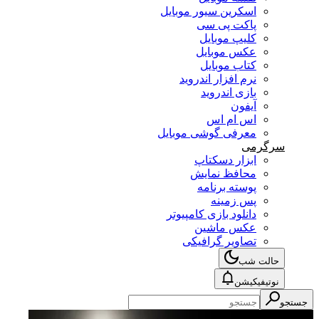
اسکرین سیور موبایل
پاکت پی سی
کلیپ موبایل
عکس موبایل
کتاب موبایل
نرم افزار اندروید
بازی اندروید
آیفون
اس ام اس
معرفی گوشی موبایل
سرگرمی
ابزار دسکتاپ
محافظ نمایش
پوسته برنامه
پس زمینه
دانلود بازی کامپیوتر
عکس ماشین
تصاویر گرافیکی
حالت شب
نوتیفیکیشن
جستجو