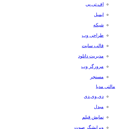
اف.تی.پی
ایمیل
شبکه
طراحی وب
قالب سایت
مدیریت دانلود
مرورگر وب
مسنجر
مالتی مدیا
دی.وی.دی
مبدل
نمایش فیلم
ویرایشگر صوت