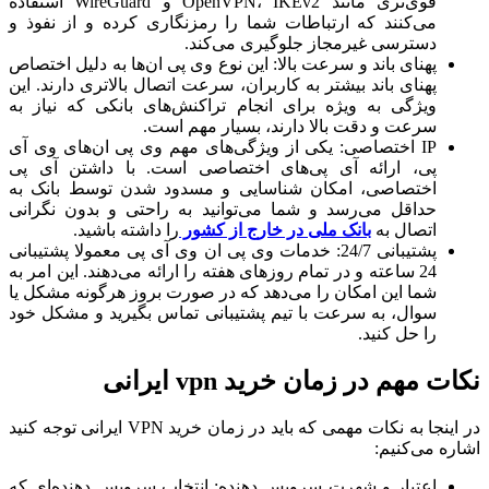
قوی‌تری مانند OpenVPN، IKEv2 و WireGuard استفاده
می‌کنند که ارتباطات شما را رمزنگاری کرده و از نفوذ و
دسترسی غیرمجاز جلوگیری می‌کند.
پهنای باند و سرعت بالا: این نوع وی پی ان‌ها به دلیل اختصاص
پهنای باند بیشتر به کاربران، سرعت اتصال بالاتری دارند. این
ویژگی به ویژه برای انجام تراکنش‌های بانکی که نیاز به
سرعت و دقت بالا دارند، بسیار مهم است.
IP اختصاصی: یکی از ویژگی‌های مهم وی پی ان‌های وی آی
پی، ارائه آی پی‌های اختصاصی است. با داشتن آی پی
اختصاصی، امکان شناسایی و مسدود شدن توسط بانک به
حداقل می‌رسد و شما می‌توانید به راحتی و بدون نگرانی
اتصال به
بانک ملی در خارج از کشور
را داشته باشید.
پشتیبانی 24/7: خدمات وی پی ان وی آی پی معمولا پشتیبانی
24 ساعته و در تمام روزهای هفته را ارائه می‌دهند. این امر به
شما این امکان را می‌دهد که در صورت بروز هرگونه مشکل یا
سوال، به سرعت با تیم پشتیبانی تماس بگیرید و مشکل خود
را حل کنید.
نکات مهم در زمان خرید vpn ایرانی
در اینجا به نکات مهمی که باید در زمان خرید VPN ایرانی توجه کنید
اشاره می‌کنیم:
اعتبار و شهرت سرویس دهنده: انتخاب سرویس دهنده‌ای که