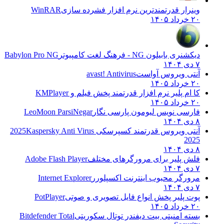
وینرار قدرتمندترین نرم افزار فشرده سازی
WinRAR
۲۰ خرداد ۱۴۰۵
دیکشنری بابیلون NG - فرهنگ لغت کامپیوتر
Babylon Pro NG
۷ دی ۱۴۰۴
آنتی ویروس آواست
avast! Antivirus
۲۰ خرداد ۱۴۰۵
کا ام پلیر نرم افزار قدرتمند پخش فیلم و
KMPlayer
۲۰ خرداد ۱۴۰۵
فارسی نویس لیومون پارسی نگار
LeoMoon ParsiNegar
۸ دی ۱۴۰۴
آنتی ویروس قدرتمند کسپرسکی 2025
Kaspersky Anti Virus
2025
۸ دی ۱۴۰۴
فلش پلیر برای مرورگرهای مختلف
Adobe Flash Player
۷ دی ۱۴۰۴
مرورگر محبوب اینترنت اکسپلورر
Internet Explorer
۷ دی ۱۴۰۴
پوت پلیر پخش انواع فایل تصویری و صوتی
PotPlayer
۲۰ خرداد ۱۴۰۵
بسته امنیتی بیت دیفندر توتال سکوریتی
Bitdefender Total