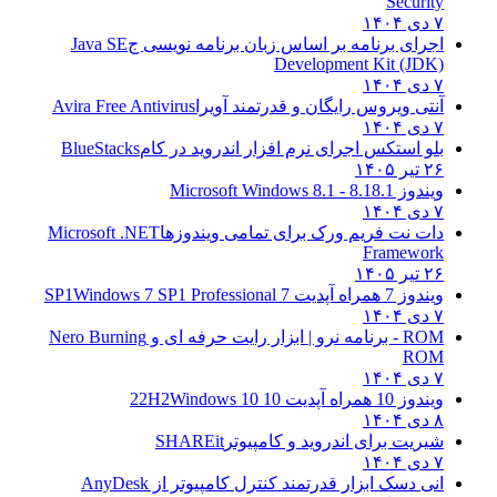
Security
۷ دی ۱۴۰۴
اجرای برنامه بر اساس زبان برنامه نویسی ج
Java SE
Development Kit (JDK)
۷ دی ۱۴۰۴
آنتی ویروس رایگان و قدرتمند آویرا
Avira Free Antivirus
۷ دی ۱۴۰۴
بلو استکس اجرای نرم افزار اندروید در کام
BlueStacks
۲۶ تیر ۱۴۰۵
ویندوز 8.1
8.1 - Microsoft Windows 8.1
۷ دی ۱۴۰۴
دات نت فریم ورک برای تمامی ویندوزها
Microsoft .NET
Framework
۲۶ تیر ۱۴۰۵
ویندوز 7 همراه آپدیت 7 SP1
Windows 7 SP1 Professional
۷ دی ۱۴۰۴
ROM - برنامه نرو | ابزار رایت حرفه ای و
Nero Burning
ROM
۷ دی ۱۴۰۴
ویندوز 10 همراه آپدیت 10 22H2
Windows 10
۸ دی ۱۴۰۴
شیریت برای اندروید و کامپیوتر
SHAREit
۷ دی ۱۴۰۴
انی دسک ابزار قدرتمند کنترل کامپیوتر از
AnyDesk