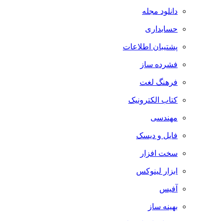
دانلود مجله
حسابداری
پشتیبان اطلاعات
فشرده ساز
فرهنگ لغت
کتاب الکترونیک
مهندسی
فایل و دیسک
سخت افزار
ابزار لینوکس
آفیس
بهینه ساز