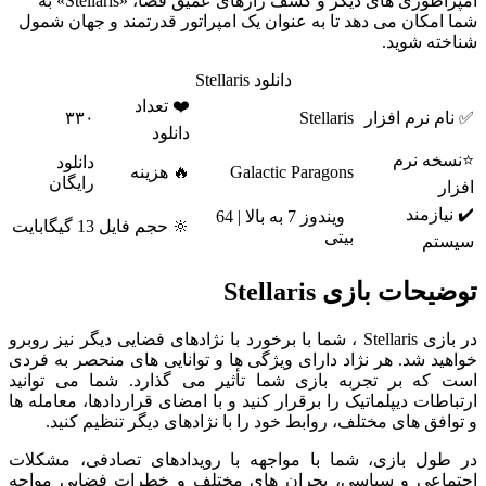
امپراطوری های دیگر و کشف رازهای عمیق فضا، «Stellaris» به
ا امکان می دهد تا به عنوان یک امپراتور قدرتمند و جهان شمول
اخته شوید.
دانلود Stellaris
❤️ تعداد
نام نرم افزار
Stellaris
۳۳۰
دانلود
سخه نرم
دانلود
Galactic Paragons
🔥 هزینه
رایگان
زار
 نیازمند
ویندوز 7 به بالا | 64
🔆 حجم فایل
13 گیگابایت
بیتی
یستم
ضیحات بازی Stellaris
در بازی Stellaris ، شما با برخورد با نژادهای فضایی دیگر نیز روبرو
اهید شد. هر نژاد دارای ویژگی ها و توانایی های منحصر به فردی
ت که بر تجربه بازی شما تأثیر می گذارد. شما می توانید
تباطات دیپلماتیک را برقرار کنید و با امضای قراردادها، معامله ها
توافق های مختلف، روابط خود را با نژادهای دیگر تنظیم کنید.
 طول بازی، شما با مواجهه با رویدادهای تصادفی، مشکلات
تماعی و سیاسی، بحران های مختلف و خطرات فضایی مواجه