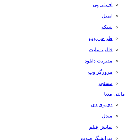
اف.تی.پی
ایمیل
شبکه
طراحی وب
قالب سایت
مدیریت دانلود
مرورگر وب
مسنجر
مالتی مدیا
دی.وی.دی
مبدل
نمایش فیلم
ویرایشگر صوت