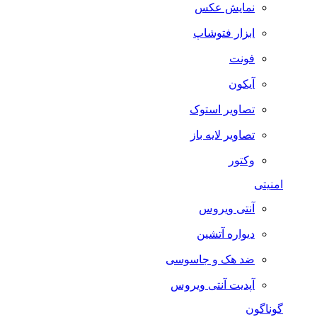
نمایش عکس
ابزار فتوشاپ
فونت
آیکون
تصاویر استوک
تصاویر لایه باز
وکتور
امنیتی
آنتی ویروس
دیواره آتشین
ضد هک و جاسوسی
آپدیت آنتی ویروس
گوناگون