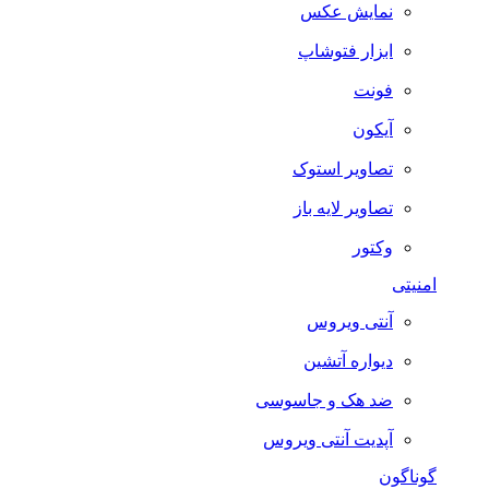
نمایش عکس
ابزار فتوشاپ
فونت
آیکون
تصاویر استوک
تصاویر لایه باز
وکتور
امنیتی
آنتی ویروس
دیواره آتشین
ضد هک و جاسوسی
آپدیت آنتی ویروس
گوناگون