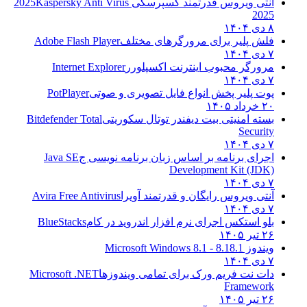
آنتی ویروس قدرتمند کسپرسکی 2025
Kaspersky Anti Virus
2025
۸ دی ۱۴۰۴
فلش پلیر برای مرورگرهای مختلف
Adobe Flash Player
۷ دی ۱۴۰۴
مرورگر محبوب اینترنت اکسپلورر
Internet Explorer
۷ دی ۱۴۰۴
پوت پلیر پخش انواع فایل تصویری و صوتی
PotPlayer
۲۰ خرداد ۱۴۰۵
بسته امنیتی بیت دیفندر توتال سکوریتی
Bitdefender Total
Security
۷ دی ۱۴۰۴
اجرای برنامه بر اساس زبان برنامه نویسی ج
Java SE
Development Kit (JDK)
۷ دی ۱۴۰۴
آنتی ویروس رایگان و قدرتمند آویرا
Avira Free Antivirus
۷ دی ۱۴۰۴
بلو استکس اجرای نرم افزار اندروید در کام
BlueStacks
۲۶ تیر ۱۴۰۵
ویندوز 8.1
8.1 - Microsoft Windows 8.1
۷ دی ۱۴۰۴
دات نت فریم ورک برای تمامی ویندوزها
Microsoft .NET
Framework
۲۶ تیر ۱۴۰۵