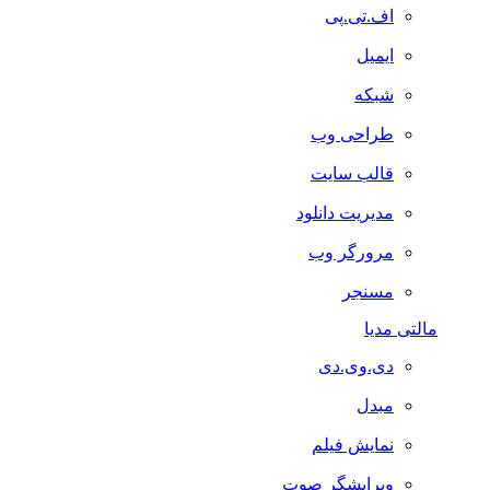
اف.تی.پی
ایمیل
شبکه
طراحی وب
قالب سایت
مدیریت دانلود
مرورگر وب
مسنجر
مالتی مدیا
دی.وی.دی
مبدل
نمایش فیلم
ویرایشگر صوت