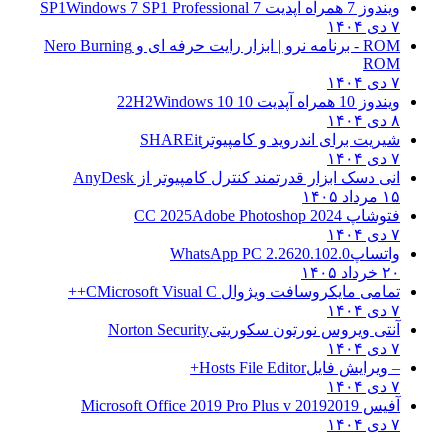
ویندوز 7 همراه آپدیت 7 SP1
Windows 7 SP1 Professional
۷ دی ۱۴۰۴
ROM - برنامه نرو | ابزار رایت حرفه ای و
Nero Burning
ROM
۷ دی ۱۴۰۴
ویندوز 10 همراه آپدیت 10 22H2
Windows 10
۸ دی ۱۴۰۴
شیریت برای اندروید و کامپیوتر
SHAREit
۷ دی ۱۴۰۴
انی دسک ابزار قدرتمند کنترل کامپیوتر از
AnyDesk
۱۵ مرداد ۱۴۰۵
فتوشاپ CC 2025
Adobe Photoshop 2024
۷ دی ۱۴۰۴
واتساپ
WhatsApp PC 2.2620.102.0
۲۰ خرداد ۱۴۰۵
تمامی مایکروسافت ویژوال C
Microsoft Visual C++
۷ دی ۱۴۰۴
آنتی ویروس نورتون سکوریتی
Norton Security
۷ دی ۱۴۰۴
– ویرایش فایل
Hosts File Editor+
۷ دی ۱۴۰۴
آفیس 2019
2019 Microsoft Office 2019 Pro Plus v
۷ دی ۱۴۰۴