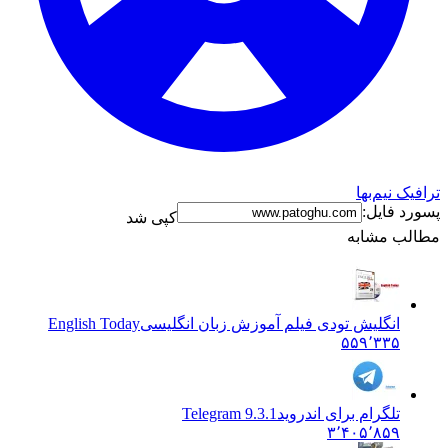
افیک نیم‌بها
ورد فایل:
کپی شد
الب مشابه
انگلیش تودی فیلم آموزش زبان انگليسی
English Today
۵۵۹٬۳۳۵
تلگرام برای اندروید
Telegram 9.3.1
۳٬۴۰۵٬۸۵۹