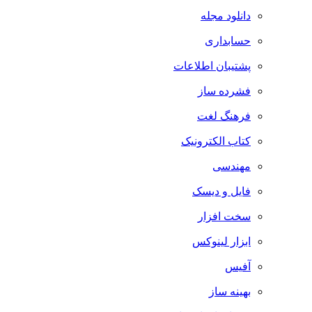
دانلود مجله
حسابداری
پشتیبان اطلاعات
فشرده ساز
فرهنگ لغت
کتاب الکترونیک
مهندسی
فایل و دیسک
سخت افزار
ابزار لینوکس
آفیس
بهینه ساز