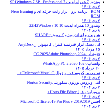
ویندوز 7 همراه آپدیت 7 SP1
Windows 7 SP1 Professional
۷ دی ۱۴۰۴
ROM - برنامه نرو | ابزار رایت حرفه ای و
Nero Burning
ROM
۷ دی ۱۴۰۴
ویندوز 10 همراه آپدیت 10 22H2
Windows 10
۸ دی ۱۴۰۴
شیریت برای اندروید و کامپیوتر
SHAREit
۷ دی ۱۴۰۴
انی دسک ابزار قدرتمند کنترل کامپیوتر از
AnyDesk
۱۵ مرداد ۱۴۰۵
فتوشاپ CC 2025
Adobe Photoshop 2024
۷ دی ۱۴۰۴
واتساپ
WhatsApp PC 2.2620.102.0
۲۰ خرداد ۱۴۰۵
تمامی مایکروسافت ویژوال C
Microsoft Visual C++
۷ دی ۱۴۰۴
آنتی ویروس نورتون سکوریتی
Norton Security
۷ دی ۱۴۰۴
– ویرایش فایل
Hosts File Editor+
۷ دی ۱۴۰۴
آفیس 2019
2019 Microsoft Office 2019 Pro Plus v
۷ دی ۱۴۰۴