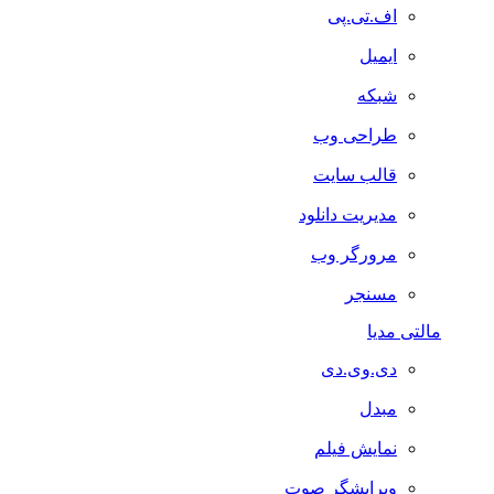
اف.تی.پی
ایمیل
شبکه
طراحی وب
قالب سایت
مدیریت دانلود
مرورگر وب
مسنجر
مالتی مدیا
دی.وی.دی
مبدل
نمایش فیلم
ویرایشگر صوت