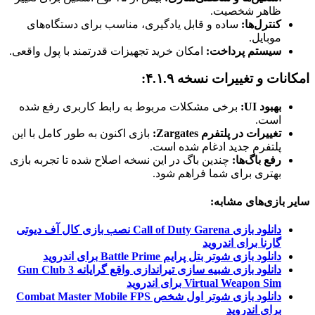
ظاهر شخصیت.
کنترل‌ها:
ساده و قابل یادگیری، مناسب برای دستگاه‌های
موبایل.
سیستم پرداخت:
امکان خرید تجهیزات قدرتمند با پول واقعی​.
امکانات و تغییرات نسخه ۴.۱.۹:
بهبود UI:
برخی مشکلات مربوط به رابط کاربری رفع شده
است.
تغییرات در پلتفرم Zargates:
بازی اکنون به طور کامل با این
پلتفرم جدید ادغام شده است.
رفع باگ‌ها:
چندین باگ در این نسخه اصلاح شده تا تجربه بازی
بهتری برای شما فراهم شود​.
سایر بازی‌های مشابه:
دانلود بازی Call of Duty Garena نصب بازی کال آف دیوتی
گارنا برای اندروید
دانلود بازی شوتر بتل پرایم Battle Prime برای اندروید
دانلود بازی شبیه سازی تیراندازی واقع گرایانه Gun Club 3
Virtual Weapon Sim برای اندروید
دانلود بازی شوتر اول شخص Combat Master Mobile FPS
برای اندروید