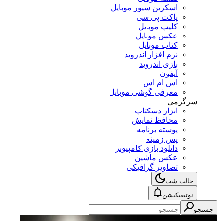
اسکرین سیور موبایل
پاکت پی سی
کلیپ موبایل
عکس موبایل
کتاب موبایل
نرم افزار اندروید
بازی اندروید
آیفون
اس ام اس
معرفی گوشی موبایل
سرگرمی
ابزار دسکتاپ
محافظ نمایش
پوسته برنامه
پس زمینه
دانلود بازی کامپیوتر
عکس ماشین
تصاویر گرافیکی
حالت شب
نوتیفیکیشن
جستجو