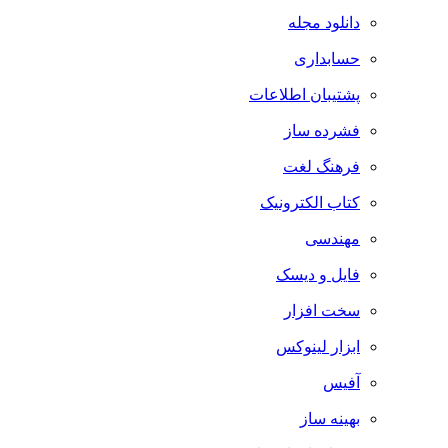
دانلود مجله
حسابداری
پشتیبان اطلاعات
فشرده ساز
فرهنگ لغت
کتاب الکترونیک
مهندسی
فایل و دیسک
سخت افزار
ابزار لینوکس
آفیس
بهینه ساز