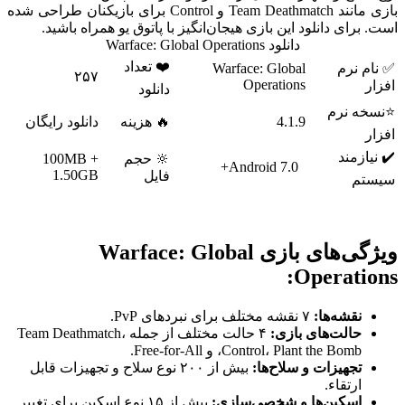
بازی مانند Team Deathmatch و Control برای بازیکنان طراحی شده
است​. برای دانلود این بازی هیجان‌انگیز با پاتوق یو همراه باشید.
دانلود Warface: Global Operations
❤️ تعداد
✅ نام نرم
Warface: Global
۲۵۷
Operations
افزار
دانلود
⭐نسخه نرم
4.1.9
🔥 هزینه
دانلود رایگان
افزار
✔️ نیازمند
🔆 حجم
100MB +
Android 7.0+
1.50GB
فایل
سیستم
ویژگی‌های بازی Warface: Global
Operations:
نقشه‌ها:
۷ نقشه مختلف برای نبردهای PvP.
حالت‌های بازی:
۴ حالت مختلف از جمله Team Deathmatch،
Control، Plant the Bomb، و Free-for-All.
تجهیزات و سلاح‌ها:
بیش از ۲۰۰ نوع سلاح و تجهیزات قابل
ارتقاء.
اسکین‌ها و شخصی‌سازی:
بیش از ۱۵ نوع اسکین برای تغییر