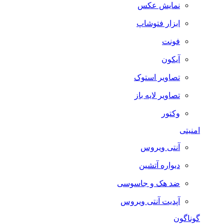
نمایش عکس
ابزار فتوشاپ
فونت
آیکون
تصاویر استوک
تصاویر لایه باز
وکتور
امنیتی
آنتی ویروس
دیواره آتشین
ضد هک و جاسوسی
آپدیت آنتی ویروس
گوناگون