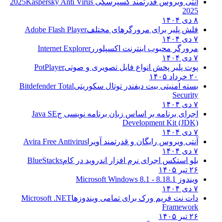
آنتی ویروس قدرتمند کسپرسکی 2025
Kaspersky Anti Virus
2025
۸ دی ۱۴۰۴
فلش پلیر برای مرورگرهای مختلف
Adobe Flash Player
۷ دی ۱۴۰۴
مرورگر محبوب اینترنت اکسپلورر
Internet Explorer
۷ دی ۱۴۰۴
پوت پلیر پخش انواع فایل تصویری و صوتی
PotPlayer
۲۰ خرداد ۱۴۰۵
بسته امنیتی بیت دیفندر توتال سکوریتی
Bitdefender Total
Security
۷ دی ۱۴۰۴
اجرای برنامه بر اساس زبان برنامه نویسی ج
Java SE
Development Kit (JDK)
۷ دی ۱۴۰۴
آنتی ویروس رایگان و قدرتمند آویرا
Avira Free Antivirus
۷ دی ۱۴۰۴
بلو استکس اجرای نرم افزار اندروید در کام
BlueStacks
۲۶ تیر ۱۴۰۵
ویندوز 8.1
8.1 - Microsoft Windows 8.1
۷ دی ۱۴۰۴
دات نت فریم ورک برای تمامی ویندوزها
Microsoft .NET
Framework
۲۶ تیر ۱۴۰۵