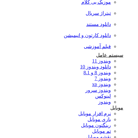
موزیک بی کلام
تیتراژ سریال
دانلود مستند
دانلود کارتون و انیمیشن
فیلم آموزشی
سیستم عامل
ویندوز 11
دانلود ویندوز 10
ویندوز 8 و 8.1
ویندوز 7
ویندوز xp
ویندوز سرور
لینوکس
ویندوز
موبایل
نرم افزار موبایل
بازی موبایل
رینگتون موبایل
تم موبایل
نقشه موبایل