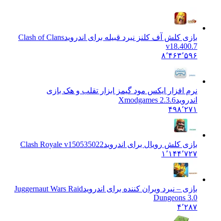
بازی کلش آف کلنز نبرد قبیله برای اندروید
Clash of Clans
v18.400.7
۸٬۴۶۳٬۵۹۶
نرم افزار ایکس مود گیمز ابزار تقلب و هک بازی
اندروید
Xmodgames 2.3.6
۴۹۸٬۲۷۱
بازی کلش رویال برای اندروید
Clash Royale v150535022
۱٬۱۴۴٬۷۲۷
بازی – نبرد ویران کننده برای اندروید
Juggernaut Wars Raid
Dungeons 3.0
۴٬۲۸۷