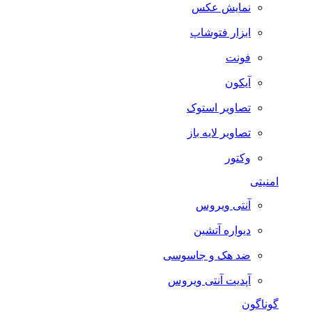
نمایش عکس
ابزار فتوشاپ
فونت
آیکون
تصاویر استوک
تصاویر لایه باز
وکتور
امنیتی
آنتی ویروس
دیواره آتشین
ضد هک و جاسوسی
آپدیت آنتی ویروس
گوناگون