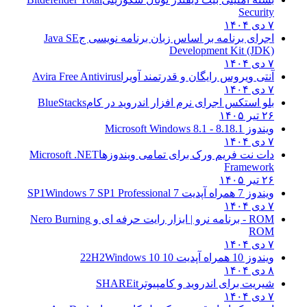
Security
۷ دی ۱۴۰۴
اجرای برنامه بر اساس زبان برنامه نویسی ج
Java SE
Development Kit (JDK)
۷ دی ۱۴۰۴
آنتی ویروس رایگان و قدرتمند آویرا
Avira Free Antivirus
۷ دی ۱۴۰۴
بلو استکس اجرای نرم افزار اندروید در کام
BlueStacks
۲۶ تیر ۱۴۰۵
ویندوز 8.1
8.1 - Microsoft Windows 8.1
۷ دی ۱۴۰۴
دات نت فریم ورک برای تمامی ویندوزها
Microsoft .NET
Framework
۲۶ تیر ۱۴۰۵
ویندوز 7 همراه آپدیت 7 SP1
Windows 7 SP1 Professional
۷ دی ۱۴۰۴
ROM - برنامه نرو | ابزار رایت حرفه ای و
Nero Burning
ROM
۷ دی ۱۴۰۴
ویندوز 10 همراه آپدیت 10 22H2
Windows 10
۸ دی ۱۴۰۴
شیریت برای اندروید و کامپیوتر
SHAREit
۷ دی ۱۴۰۴