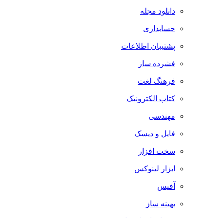
دانلود مجله
حسابداری
پشتیبان اطلاعات
فشرده ساز
فرهنگ لغت
کتاب الکترونیک
مهندسی
فایل و دیسک
سخت افزار
ابزار لینوکس
آفیس
بهینه ساز