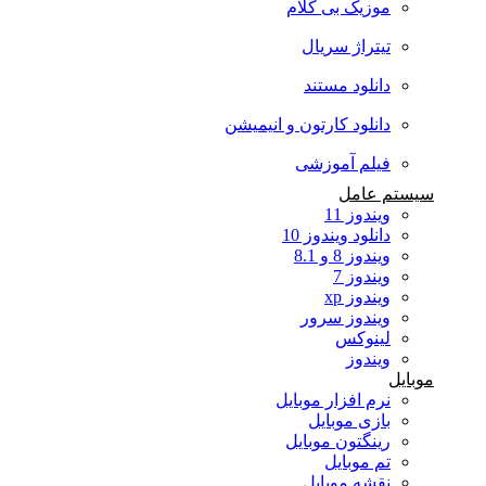
موزیک بی کلام
تیتراژ سریال
دانلود مستند
دانلود کارتون و انیمیشن
فیلم آموزشی
سیستم عامل
ویندوز 11
دانلود ویندوز 10
ویندوز 8 و 8.1
ویندوز 7
ویندوز xp
ویندوز سرور
لینوکس
ویندوز
موبایل
نرم افزار موبایل
بازی موبایل
رینگتون موبایل
تم موبایل
نقشه موبایل