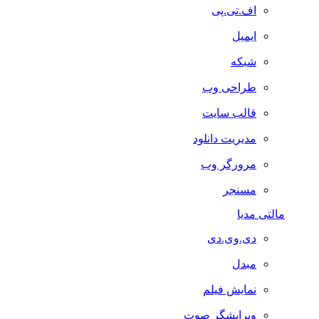
اف.تی.پی
ایمیل
شبکه
طراحی وب
قالب سایت
مدیریت دانلود
مرورگر وب
مسنجر
مالتی مدیا
دی.وی.دی
مبدل
نمایش فیلم
ویرایشگر صوت