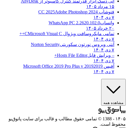
انی دسک ابزار قدرتمند کنترل کامپیوتر از
AnyDesk
۱۵ مرداد ۱۴۰۵
فتوشاپ CC 2025
Adobe Photoshop 2024
۷ دی ۱۴۰۴
واتساپ
WhatsApp PC 2.2620.102.0
۲۰ خرداد ۱۴۰۵
تمامی مایکروسافت ویژوال C
Microsoft Visual C++
۷ دی ۱۴۰۴
آنتی ویروس نورتون سکوریتی
Norton Security
۷ دی ۱۴۰۴
– ویرایش فایل
Hosts File Editor+
۷ دی ۱۴۰۴
آفیس 2019
2019 Microsoft Office 2019 Pro Plus v
۷ دی ۱۴۰۴
ه همه
- 1388 © تمامی حقوق مطالب و قالب برای سایت پاتوق‌یو
 است.