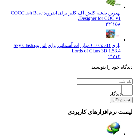
بهترین نقشه کلش آف کلنز برای اندروید COC
Clash Base
Designer for COC v1.
۴۴٬۱۵۸
بازی Clash: 3D مبارزات آسمانی برای اندروید
Sky Clash
Lords of Clans 3D 1.53.4
۲٬۷۱۴
 خود را بنویسید
دیدگاه
یدگاه
نرم‌افزارهای کاربردی