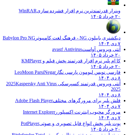
وینرار قدرتمندترین نرم افزار فشرده سازی
WinRAR
۲۰ خرداد ۱۴۰۵
دیکشنری بابیلون NG - فرهنگ لغت کامپیوتر
Babylon Pro NG
۷ دی ۱۴۰۴
آنتی ویروس آواست
avast! Antivirus
۲۰ خرداد ۱۴۰۵
کا ام پلیر نرم افزار قدرتمند پخش فیلم و
KMPlayer
۲۰ خرداد ۱۴۰۵
فارسی نویس لیومون پارسی نگار
LeoMoon ParsiNegar
۸ دی ۱۴۰۴
آنتی ویروس قدرتمند کسپرسکی 2025
Kaspersky Anti Virus
2025
۸ دی ۱۴۰۴
فلش پلیر برای مرورگرهای مختلف
Adobe Flash Player
۷ دی ۱۴۰۴
مرورگر محبوب اینترنت اکسپلورر
Internet Explorer
۷ دی ۱۴۰۴
پوت پلیر پخش انواع فایل تصویری و صوتی
PotPlayer
۲۰ خرداد ۱۴۰۵
بسته امنیتی بیت دیفندر توتال سکوریتی
Bitdefender Total