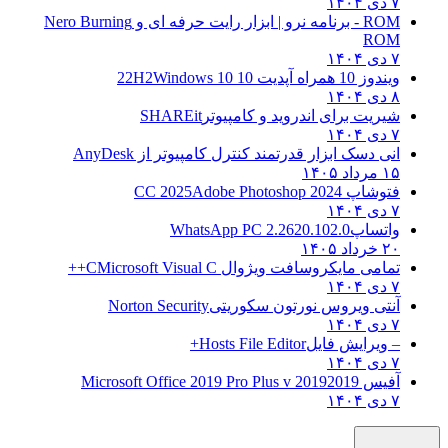
۷ دی ۱۴۰۴
ROM - برنامه نرو | ابزار رایت حرفه ای و
Nero Burning
ROM
۷ دی ۱۴۰۴
ویندوز 10 همراه آپدیت 10 22H2
Windows 10
۸ دی ۱۴۰۴
شیریت برای اندروید و کامپیوتر
SHAREit
۷ دی ۱۴۰۴
انی دسک ابزار قدرتمند کنترل کامپیوتر از
AnyDesk
۱۵ مرداد ۱۴۰۵
فتوشاپ CC 2025
Adobe Photoshop 2024
۷ دی ۱۴۰۴
واتساپ
WhatsApp PC 2.2620.102.0
۲۰ خرداد ۱۴۰۵
تمامی مایکروسافت ویژوال C
Microsoft Visual C++
۷ دی ۱۴۰۴
آنتی ویروس نورتون سکوریتی
Norton Security
۷ دی ۱۴۰۴
– ویرایش فایل
Hosts File Editor+
۷ دی ۱۴۰۴
آفیس 2019
2019 Microsoft Office 2019 Pro Plus v
۷ دی ۱۴۰۴