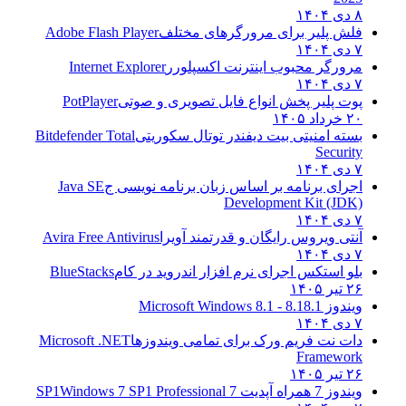
۸ دی ۱۴۰۴
فلش پلیر برای مرورگرهای مختلف
Adobe Flash Player
۷ دی ۱۴۰۴
مرورگر محبوب اینترنت اکسپلورر
Internet Explorer
۷ دی ۱۴۰۴
پوت پلیر پخش انواع فایل تصویری و صوتی
PotPlayer
۲۰ خرداد ۱۴۰۵
بسته امنیتی بیت دیفندر توتال سکوریتی
Bitdefender Total
Security
۷ دی ۱۴۰۴
اجرای برنامه بر اساس زبان برنامه نویسی ج
Java SE
Development Kit (JDK)
۷ دی ۱۴۰۴
آنتی ویروس رایگان و قدرتمند آویرا
Avira Free Antivirus
۷ دی ۱۴۰۴
بلو استکس اجرای نرم افزار اندروید در کام
BlueStacks
۲۶ تیر ۱۴۰۵
ویندوز 8.1
8.1 - Microsoft Windows 8.1
۷ دی ۱۴۰۴
دات نت فریم ورک برای تمامی ویندوزها
Microsoft .NET
Framework
۲۶ تیر ۱۴۰۵
ویندوز 7 همراه آپدیت 7 SP1
Windows 7 SP1 Professional