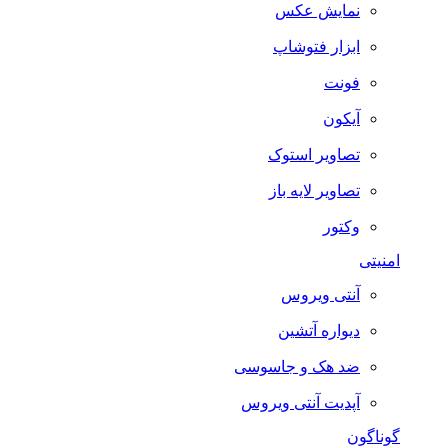
نمایش عکس
ابزار فتوشاپ
فونت
آیکون
تصاویر استوک
تصاویر لایه باز
وکتور
امنیتی
آنتی ویروس
دیواره آتشین
ضد هک و جاسوسی
آپدیت آنتی ویروس
گوناگون