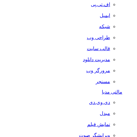
اف.تی.پی
ایمیل
شبکه
طراحی وب
قالب سایت
مدیریت دانلود
مرورگر وب
مسنجر
مالتی مدیا
دی.وی.دی
مبدل
نمایش فیلم
ویرایشگر صوت