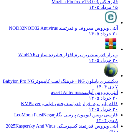
فایرفاکس
Mozilla Firefox v153.0.3
۱۵ مرداد ۱۴۰۵
آنتی ویروس معروف و قدرتمند NOD32
NOD32 Antivirus
۲۰ خرداد ۱۴۰۵
وینرار قدرتمندترین نرم افزار فشرده سازی
WinRAR
۲۰ خرداد ۱۴۰۵
دیکشنری بابیلون NG - فرهنگ لغت کامپیوتر
Babylon Pro NG
۷ دی ۱۴۰۴
آنتی ویروس آواست
avast! Antivirus
۲۰ خرداد ۱۴۰۵
کا ام پلیر نرم افزار قدرتمند پخش فیلم و
KMPlayer
۲۰ خرداد ۱۴۰۵
فارسی نویس لیومون پارسی نگار
LeoMoon ParsiNegar
۸ دی ۱۴۰۴
آنتی ویروس قدرتمند کسپرسکی 2025
Kaspersky Anti Virus
2025