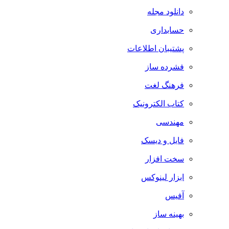
دانلود مجله
حسابداری
پشتیبان اطلاعات
فشرده ساز
فرهنگ لغت
کتاب الکترونیک
مهندسی
فایل و دیسک
سخت افزار
ابزار لینوکس
آفیس
بهینه ساز