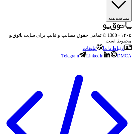
ه همه
- 1388 © تمامی حقوق مطالب و قالب برای سایت پاتوق‌یو
 است.
باط با ما
تبلیغات
Telegram
LinkedIn