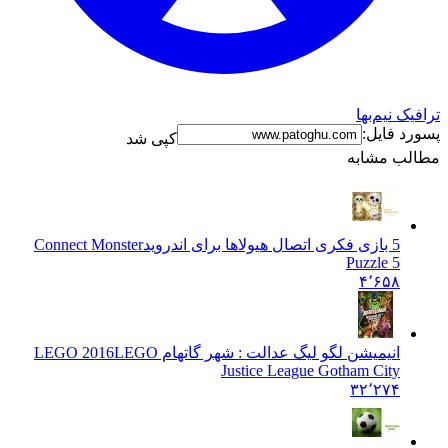
نیم‌بها
فایل:
کپی شد
 مشابه
5 بازی فکری اتصال هیولاها برای اندروید
Connect Monster
Puzzle 5
۴٬۶۵۸
انیمیشن لگو لیگ عدالت : شهر گاتهام LEGO 2016
LEGO
Justice League Gotham City
۳۲٬۲۷۴