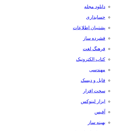
دانلود مجله
حسابداری
پشتیبان اطلاعات
فشرده ساز
فرهنگ لغت
کتاب الکترونیک
مهندسی
فایل و دیسک
سخت افزار
ابزار لینوکس
آفیس
بهینه ساز