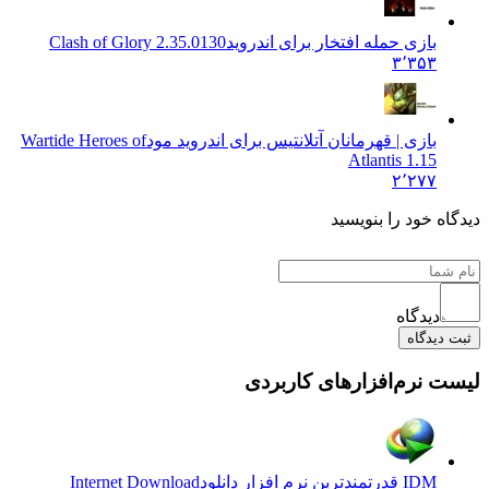
بازی حمله افتخار برای اندروید
Clash of Glory 2.35.0130
۳٬۳۵۳
بازی | قهرمانان آتلانتیس برای اندروید مود
Wartide Heroes of
Atlantis 1.15
۲٬۲۷۷
 خود را بنویسید
دیدگاه
یدگاه
نرم‌افزارهای کاربردی
IDM قدرتمندترین نرم افزار دانلود
Internet Download