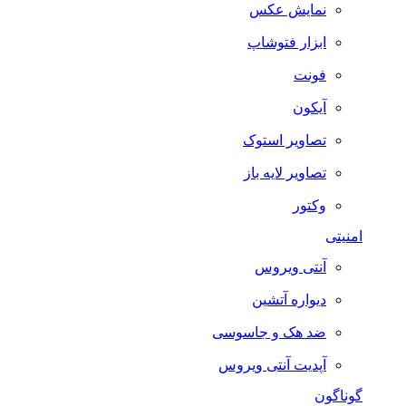
نمایش عکس
ابزار فتوشاپ
فونت
آیکون
تصاویر استوک
تصاویر لایه باز
وکتور
امنیتی
آنتی ویروس
دیواره آتشین
ضد هک و جاسوسی
آپدیت آنتی ویروس
گوناگون