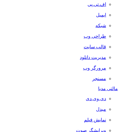
اف.تی.پی
ایمیل
شبکه
طراحی وب
قالب سایت
مدیریت دانلود
مرورگر وب
مسنجر
مالتی مدیا
دی.وی.دی
مبدل
نمایش فیلم
ویرایشگر صوت