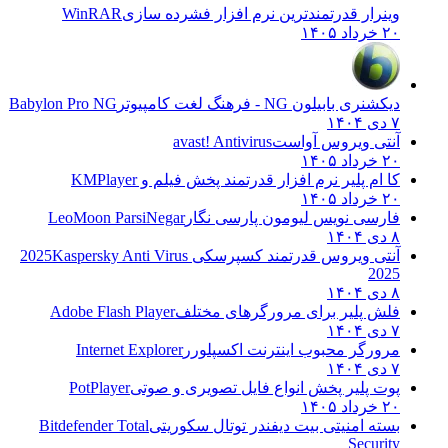
وینرار قدرتمندترین نرم افزار فشرده سازی
WinRAR
۲۰ خرداد ۱۴۰۵
دیکشنری بابیلون NG - فرهنگ لغت کامپیوتر
Babylon Pro NG
۷ دی ۱۴۰۴
آنتی ویروس آواست
avast! Antivirus
۲۰ خرداد ۱۴۰۵
کا ام پلیر نرم افزار قدرتمند پخش فیلم و
KMPlayer
۲۰ خرداد ۱۴۰۵
فارسی نویس لیومون پارسی نگار
LeoMoon ParsiNegar
۸ دی ۱۴۰۴
آنتی ویروس قدرتمند کسپرسکی 2025
Kaspersky Anti Virus
2025
۸ دی ۱۴۰۴
فلش پلیر برای مرورگرهای مختلف
Adobe Flash Player
۷ دی ۱۴۰۴
مرورگر محبوب اینترنت اکسپلورر
Internet Explorer
۷ دی ۱۴۰۴
پوت پلیر پخش انواع فایل تصویری و صوتی
PotPlayer
۲۰ خرداد ۱۴۰۵
بسته امنیتی بیت دیفندر توتال سکوریتی
Bitdefender Total
Security