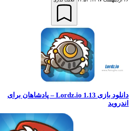
علامت گذاری
دانلود بازی Lordz.io 1.13 – پادشاهان برای
وید