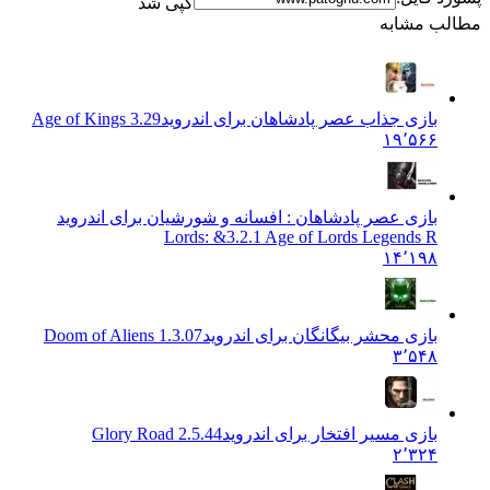
کپی شد
 مشابه
بازی جذاب عصر پادشاهان برای اندروید
Age of Kings 3.29
۱۹٬۵۶۶
بازی عصر پادشاهان : افسانه و شورشیان برای اندروید
Lords: &
3.2.1 Age of Lords Legends R
۱۴٬۱۹۸
بازی محشر بیگانگان برای اندروید
Doom of Aliens 1.3.07
۳٬۵۴۸
بازی مسیر افتخار برای اندروید
Glory Road 2.5.44
۲٬۳۲۴