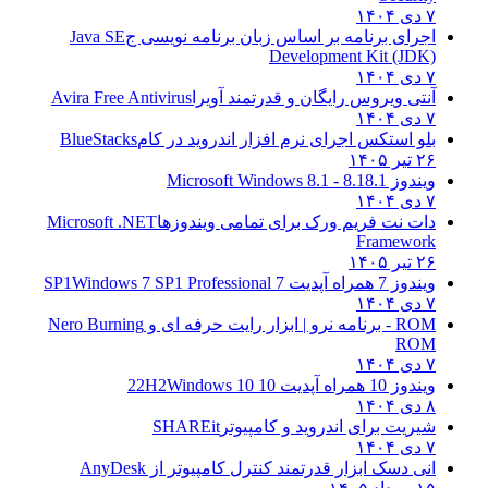
۷ دی ۱۴۰۴
اجرای برنامه بر اساس زبان برنامه نویسی ج
Java SE
Development Kit (JDK)
۷ دی ۱۴۰۴
آنتی ویروس رایگان و قدرتمند آویرا
Avira Free Antivirus
۷ دی ۱۴۰۴
بلو استکس اجرای نرم افزار اندروید در کام
BlueStacks
۲۶ تیر ۱۴۰۵
ویندوز 8.1
8.1 - Microsoft Windows 8.1
۷ دی ۱۴۰۴
دات نت فریم ورک برای تمامی ویندوزها
Microsoft .NET
Framework
۲۶ تیر ۱۴۰۵
ویندوز 7 همراه آپدیت 7 SP1
Windows 7 SP1 Professional
۷ دی ۱۴۰۴
ROM - برنامه نرو | ابزار رایت حرفه ای و
Nero Burning
ROM
۷ دی ۱۴۰۴
ویندوز 10 همراه آپدیت 10 22H2
Windows 10
۸ دی ۱۴۰۴
شیریت برای اندروید و کامپیوتر
SHAREit
۷ دی ۱۴۰۴
انی دسک ابزار قدرتمند کنترل کامپیوتر از
AnyDesk