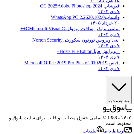
۱۵ مرداد ۱۴۰۵
فتوشاپ CC 2025
Adobe Photoshop 2024
۷ دی ۱۴۰۴
واتساپ
WhatsApp PC 2.2620.102.0
۲۰ خرداد ۱۴۰۵
تمامی مایکروسافت ویژوال C
Microsoft Visual C++
۷ دی ۱۴۰۴
آنتی ویروس نورتون سکوریتی
Norton Security
۷ دی ۱۴۰۴
– ویرایش فایل
Hosts File Editor+
۷ دی ۱۴۰۴
آفیس 2019
2019 Microsoft Office 2019 Pro Plus v
۷ دی ۱۴۰۴
ه همه
- 1388 © تمامی حقوق مطالب و قالب برای سایت پاتوق‌یو
 است.
باط با ما
تبلیغات