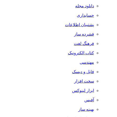
دانلود مجله
حسابداری
پشتیبان اطلاعات
فشرده ساز
فرهنگ لغت
کتاب الکترونیک
مهندسی
فایل و دیسک
سخت افزار
ابزار لینوکس
آفیس
بهینه ساز