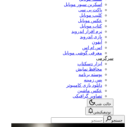
اسکرین سیور موبایل
پاکت پی سی
کلیپ موبایل
عکس موبایل
کتاب موبایل
نرم افزار اندروید
بازی اندروید
آیفون
اس ام اس
معرفی گوشی موبایل
سرگرمی
ابزار دسکتاپ
محافظ نمایش
پوسته برنامه
پس زمینه
دانلود بازی کامپیوتر
عکس ماشین
تصاویر گرافیکی
حالت شب
نوتیفیکیشن
جستجو