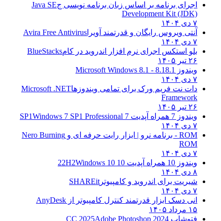
اجرای برنامه بر اساس زبان برنامه نویسی ج
Java SE
Development Kit (JDK)
۷ دی ۱۴۰۴
آنتی ویروس رایگان و قدرتمند آویرا
Avira Free Antivirus
۷ دی ۱۴۰۴
بلو استکس اجرای نرم افزار اندروید در کام
BlueStacks
۲۶ تیر ۱۴۰۵
ویندوز 8.1
8.1 - Microsoft Windows 8.1
۷ دی ۱۴۰۴
دات نت فریم ورک برای تمامی ویندوزها
Microsoft .NET
Framework
۲۶ تیر ۱۴۰۵
ویندوز 7 همراه آپدیت 7 SP1
Windows 7 SP1 Professional
۷ دی ۱۴۰۴
ROM - برنامه نرو | ابزار رایت حرفه ای و
Nero Burning
ROM
۷ دی ۱۴۰۴
ویندوز 10 همراه آپدیت 10 22H2
Windows 10
۸ دی ۱۴۰۴
شیریت برای اندروید و کامپیوتر
SHAREit
۷ دی ۱۴۰۴
انی دسک ابزار قدرتمند کنترل کامپیوتر از
AnyDesk
۱۵ مرداد ۱۴۰۵
فتوشاپ CC 2025
Adobe Photoshop 2024