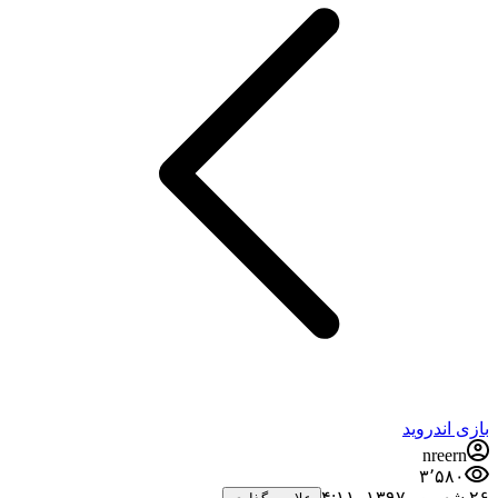
بازی اندروید
nreern
۳٬۵۸۰
۲۶ شهریور ۱۳۹۷،‏ ۴:۱۱