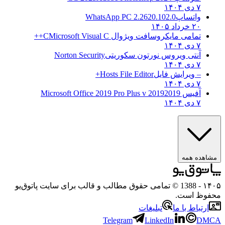
۷ دی ۱۴۰۴
واتساپ
WhatsApp PC 2.2620.102.0
۲۰ خرداد ۱۴۰۵
تمامی مایکروسافت ویژوال C
Microsoft Visual C++
۷ دی ۱۴۰۴
آنتی ویروس نورتون سکوریتی
Norton Security
۷ دی ۱۴۰۴
– ویرایش فایل
Hosts File Editor+
۷ دی ۱۴۰۴
آفیس 2019
2019 Microsoft Office 2019 Pro Plus v
۷ دی ۱۴۰۴
مشاهده همه
۱۴۰۵
- 1388 © تمامی حقوق مطالب و قالب برای سایت پاتوق‌یو
محفوظ است.
ارتباط با ما
تبلیغات
Telegram
LinkedIn
DMCA