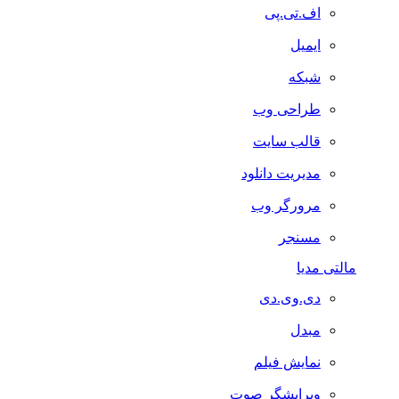
اف.تی.پی
ایمیل
شبکه
طراحی وب
قالب سایت
مدیریت دانلود
مرورگر وب
مسنجر
مالتی مدیا
دی.وی.دی
مبدل
نمایش فیلم
ویرایشگر صوت