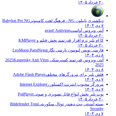
۲۰ خرداد ۱۴۰۵
دیکشنری بابیلون NG - فرهنگ لغت کامپیوتر
Babylon Pro NG
۷ دی ۱۴۰۴
آنتی ویروس آواست
avast! Antivirus
۲۰ خرداد ۱۴۰۵
کا ام پلیر نرم افزار قدرتمند پخش فیلم و
KMPlayer
۲۰ خرداد ۱۴۰۵
فارسی نویس لیومون پارسی نگار
LeoMoon ParsiNegar
۸ دی ۱۴۰۴
آنتی ویروس قدرتمند کسپرسکی 2025
Kaspersky Anti Virus
2025
۸ دی ۱۴۰۴
فلش پلیر برای مرورگرهای مختلف
Adobe Flash Player
۷ دی ۱۴۰۴
مرورگر محبوب اینترنت اکسپلورر
Internet Explorer
۷ دی ۱۴۰۴
پوت پلیر پخش انواع فایل تصویری و صوتی
PotPlayer
۲۰ خرداد ۱۴۰۵
بسته امنیتی بیت دیفندر توتال سکوریتی
Bitdefender Total
Security
۷ دی ۱۴۰۴