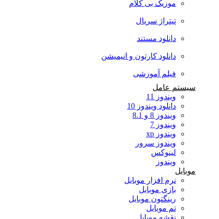
موزیک بی کلام
تیتراژ سریال
دانلود مستند
دانلود کارتون و انیمیشن
فیلم آموزشی
سیستم عامل
ویندوز 11
دانلود ویندوز 10
ویندوز 8 و 8.1
ویندوز 7
ویندوز xp
ویندوز سرور
لینوکس
ویندوز
موبایل
نرم افزار موبایل
بازی موبایل
رینگتون موبایل
تم موبایل
نقشه موبایل