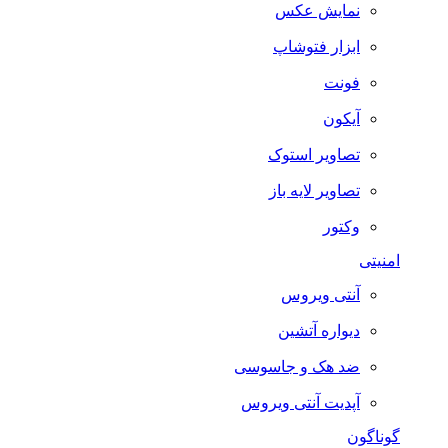
نمایش عکس
ابزار فتوشاپ
فونت
آیکون
تصاویر استوک
تصاویر لایه باز
وکتور
امنیتی
آنتی ویروس
دیواره آتشین
ضد هک و جاسوسی
آپدیت آنتی ویروس
گوناگون