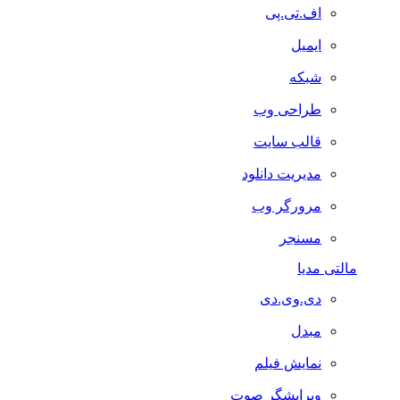
اف.تی.پی
ایمیل
شبکه
طراحی وب
قالب سایت
مدیریت دانلود
مرورگر وب
مسنجر
مالتی مدیا
دی.وی.دی
مبدل
نمایش فیلم
ویرایشگر صوت