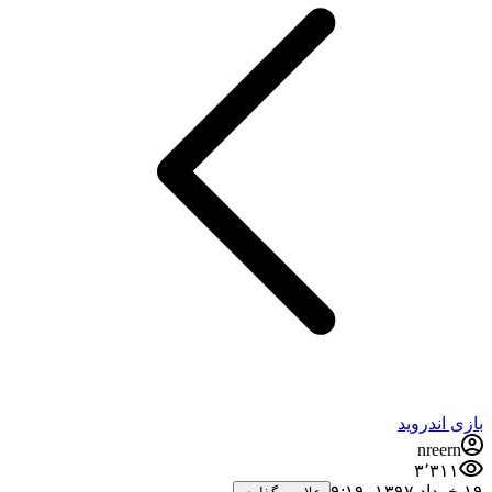
بازی اندروید
nreern
۳٬۳۱۱
۱۹ خرداد ۱۳۹۷،‏ ۹:۱۹