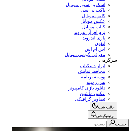
اسکرین سیور موبایل
پاکت پی سی
کلیپ موبایل
عکس موبایل
کتاب موبایل
نرم افزار اندروید
بازی اندروید
آیفون
اس ام اس
معرفی گوشی موبایل
سرگرمی
ابزار دسکتاپ
محافظ نمایش
پوسته برنامه
پس زمینه
دانلود بازی کامپیوتر
عکس ماشین
تصاویر گرافیکی
حالت شب
نوتیفیکیشن
جستجو