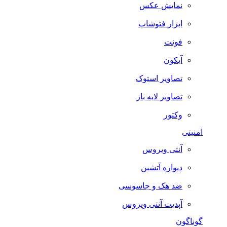
نمایش عکس
ابزار فتوشاپ
فونت
آیکون
تصاویر استوک
تصاویر لایه باز
وکتور
امنیتی
آنتی ویروس
دیواره آتشین
ضد هک و جاسوسی
آپدیت آنتی ویروس
گوناگون