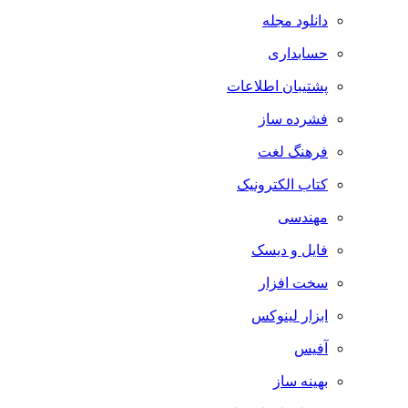
دانلود مجله
حسابداری
پشتیبان اطلاعات
فشرده ساز
فرهنگ لغت
کتاب الکترونیک
مهندسی
فایل و دیسک
سخت افزار
ابزار لینوکس
آفیس
بهینه ساز