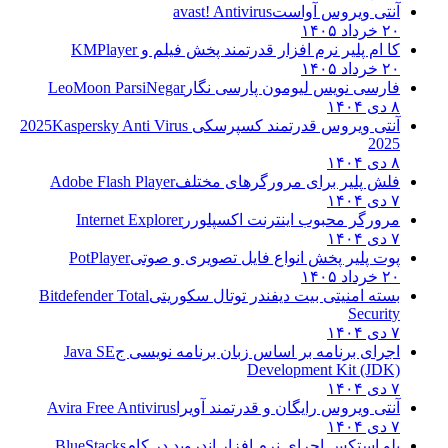
آنتی ویروس آواست
avast! Antivirus
۲۰ خرداد ۱۴۰۵
کا ام پلیر نرم افزار قدرتمند پخش فیلم و
KMPlayer
۲۰ خرداد ۱۴۰۵
فارسی نویس لیومون پارسی نگار
LeoMoon ParsiNegar
۸ دی ۱۴۰۴
آنتی ویروس قدرتمند کسپرسکی 2025
Kaspersky Anti Virus
2025
۸ دی ۱۴۰۴
فلش پلیر برای مرورگرهای مختلف
Adobe Flash Player
۷ دی ۱۴۰۴
مرورگر محبوب اینترنت اکسپلورر
Internet Explorer
۷ دی ۱۴۰۴
پوت پلیر پخش انواع فایل تصویری و صوتی
PotPlayer
۲۰ خرداد ۱۴۰۵
بسته امنیتی بیت دیفندر توتال سکوریتی
Bitdefender Total
Security
۷ دی ۱۴۰۴
اجرای برنامه بر اساس زبان برنامه نویسی ج
Java SE
Development Kit (JDK)
۷ دی ۱۴۰۴
آنتی ویروس رایگان و قدرتمند آویرا
Avira Free Antivirus
۷ دی ۱۴۰۴
بلو استکس اجرای نرم افزار اندروید در کام
BlueStacks