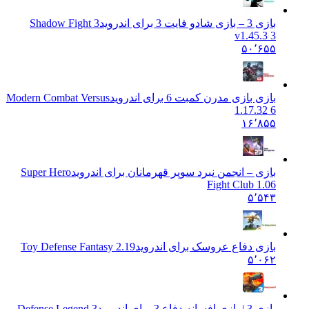
بازی 3 – بازی شادو فایت 3 برای اندروید
Shadow Fight 3
v1.45.3 3
۵۰٬۶۵۵
بازی بازی مدرن کمبت 6 برای اندروید
Modern Combat Versus
1.17.32 6
۱۶٬۸۵۵
بازی – انجمن نبرد سوپر قهرمانان برای اندروید
Super Hero
Fight Club 1.06
۵٬۵۴۳
بازی دفاع عروسک برای اندروید
Toy Defense Fantasy 2.19
۵٬۰۶۲
بازی 3 | بازی افسانه دفاع 3 برای اندروید
Defense Legend 3