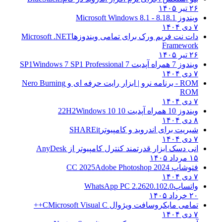
۲۶ تیر ۱۴۰۵
ویندوز 8.1
8.1 - Microsoft Windows 8.1
۷ دی ۱۴۰۴
دات نت فریم ورک برای تمامی ویندوزها
Microsoft .NET
Framework
۲۶ تیر ۱۴۰۵
ویندوز 7 همراه آپدیت 7 SP1
Windows 7 SP1 Professional
۷ دی ۱۴۰۴
ROM - برنامه نرو | ابزار رایت حرفه ای و
Nero Burning
ROM
۷ دی ۱۴۰۴
ویندوز 10 همراه آپدیت 10 22H2
Windows 10
۸ دی ۱۴۰۴
شیریت برای اندروید و کامپیوتر
SHAREit
۷ دی ۱۴۰۴
انی دسک ابزار قدرتمند کنترل کامپیوتر از
AnyDesk
۱۵ مرداد ۱۴۰۵
فتوشاپ CC 2025
Adobe Photoshop 2024
۷ دی ۱۴۰۴
واتساپ
WhatsApp PC 2.2620.102.0
۲۰ خرداد ۱۴۰۵
تمامی مایکروسافت ویژوال C
Microsoft Visual C++
۷ دی ۱۴۰۴