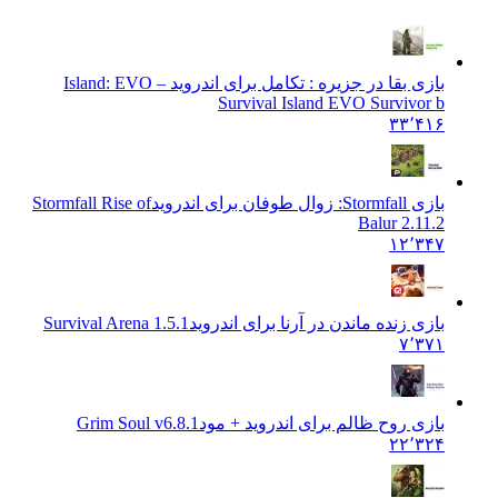
بازی بقا در جزیره : تکامل برای اندروید Island: EVO –
Survival Island EVO Survivor b
۳۳٬۴۱۶
بازی Stormfall: زوال طوفان برای اندروید
Stormfall Rise of
Balur 2.11.2
۱۲٬۳۴۷
بازی زنده ماندن در آرنا برای اندروید
Survival Arena 1.5.1
۷٬۳۷۱
بازی روح ظالم برای اندروید + مود
Grim Soul v6.8.1
۲۲٬۳۲۴