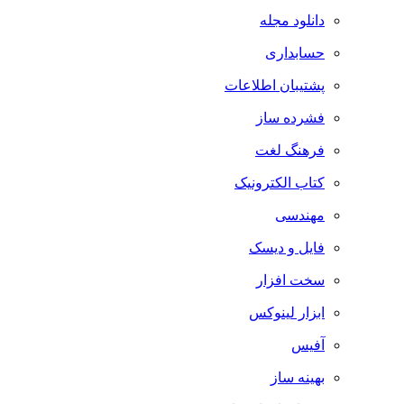
دانلود مجله
حسابداری
پشتیبان اطلاعات
فشرده ساز
فرهنگ لغت
کتاب الکترونیک
مهندسی
فایل و دیسک
سخت افزار
ابزار لینوکس
آفیس
بهینه ساز