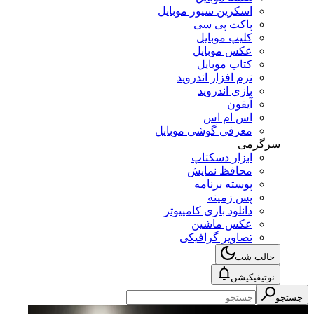
اسکرین سیور موبایل
پاکت پی سی
کلیپ موبایل
عکس موبایل
کتاب موبایل
نرم افزار اندروید
بازی اندروید
آیفون
اس ام اس
معرفی گوشی موبایل
سرگرمی
ابزار دسکتاپ
محافظ نمایش
پوسته برنامه
پس زمینه
دانلود بازی کامپیوتر
عکس ماشین
تصاویر گرافیکی
حالت شب
نوتیفیکیشن
جستجو