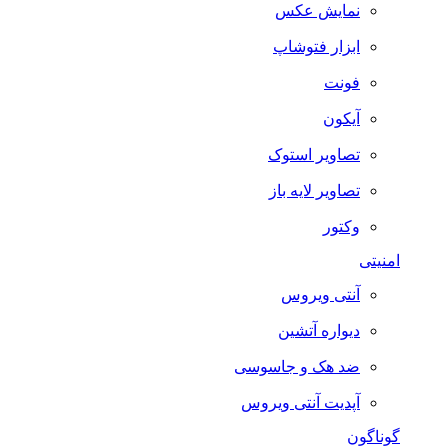
نمایش عکس
ابزار فتوشاپ
فونت
آیکون
تصاویر استوک
تصاویر لایه باز
وکتور
امنیتی
آنتی ویروس
دیواره آتشین
ضد هک و جاسوسی
آپدیت آنتی ویروس
گوناگون