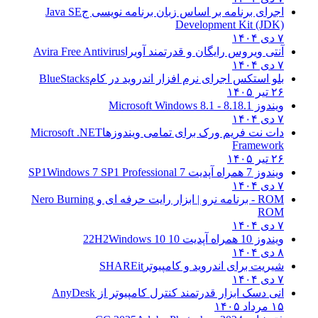
اجرای برنامه بر اساس زبان برنامه نویسی ج
Java SE
Development Kit (JDK)
۷ دی ۱۴۰۴
آنتی ویروس رایگان و قدرتمند آویرا
Avira Free Antivirus
۷ دی ۱۴۰۴
بلو استکس اجرای نرم افزار اندروید در کام
BlueStacks
۲۶ تیر ۱۴۰۵
ویندوز 8.1
8.1 - Microsoft Windows 8.1
۷ دی ۱۴۰۴
دات نت فریم ورک برای تمامی ویندوزها
Microsoft .NET
Framework
۲۶ تیر ۱۴۰۵
ویندوز 7 همراه آپدیت 7 SP1
Windows 7 SP1 Professional
۷ دی ۱۴۰۴
ROM - برنامه نرو | ابزار رایت حرفه ای و
Nero Burning
ROM
۷ دی ۱۴۰۴
ویندوز 10 همراه آپدیت 10 22H2
Windows 10
۸ دی ۱۴۰۴
شیریت برای اندروید و کامپیوتر
SHAREit
۷ دی ۱۴۰۴
انی دسک ابزار قدرتمند کنترل کامپیوتر از
AnyDesk
۱۵ مرداد ۱۴۰۵