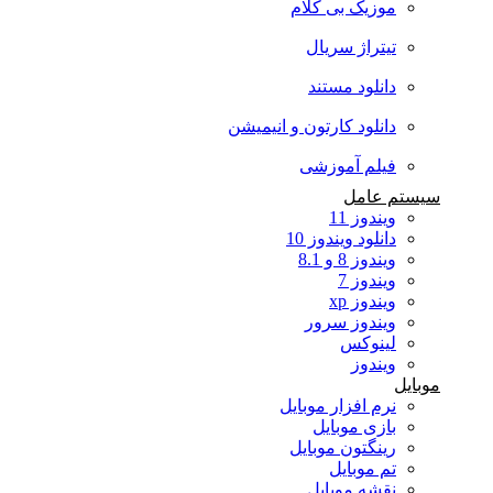
موزیک بی کلام
تیتراژ سریال
دانلود مستند
دانلود کارتون و انیمیشن
فیلم آموزشی
سیستم عامل
ویندوز 11
دانلود ویندوز 10
ویندوز 8 و 8.1
ویندوز 7
ویندوز xp
ویندوز سرور
لینوکس
ویندوز
موبایل
نرم افزار موبایل
بازی موبایل
رینگتون موبایل
تم موبایل
نقشه موبایل