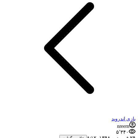
بازی اندروید
nreern
۵٬۳۴۰
۲۹ فروردین ۱۳۹۸،‏ ۸:۱۲