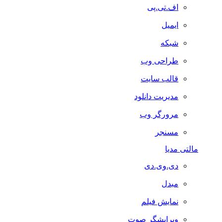
اف.تی.پی
ایمیل
شبکه
طراحی وب
قالب سایت
مدیریت دانلود
مرورگر وب
مسنجر
مالتی مدیا
دی.وی.دی
مبدل
نمایش فیلم
ویرایشگر صوت