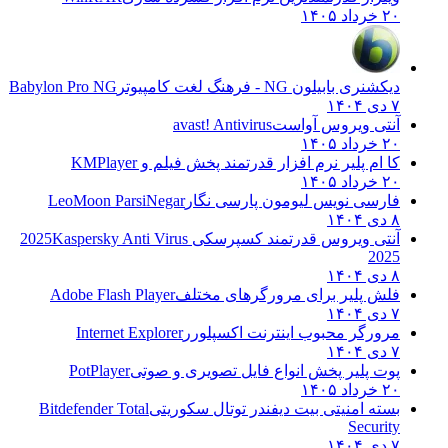
۲۰ خرداد ۱۴۰۵
دیکشنری بابیلون NG - فرهنگ لغت کامپیوتر
Babylon Pro NG
۷ دی ۱۴۰۴
آنتی ویروس آواست
avast! Antivirus
۲۰ خرداد ۱۴۰۵
کا ام پلیر نرم افزار قدرتمند پخش فیلم و
KMPlayer
۲۰ خرداد ۱۴۰۵
فارسی نویس لیومون پارسی نگار
LeoMoon ParsiNegar
۸ دی ۱۴۰۴
آنتی ویروس قدرتمند کسپرسکی 2025
Kaspersky Anti Virus
2025
۸ دی ۱۴۰۴
فلش پلیر برای مرورگرهای مختلف
Adobe Flash Player
۷ دی ۱۴۰۴
مرورگر محبوب اینترنت اکسپلورر
Internet Explorer
۷ دی ۱۴۰۴
پوت پلیر پخش انواع فایل تصویری و صوتی
PotPlayer
۲۰ خرداد ۱۴۰۵
بسته امنیتی بیت دیفندر توتال سکوریتی
Bitdefender Total
Security
۷ دی ۱۴۰۴