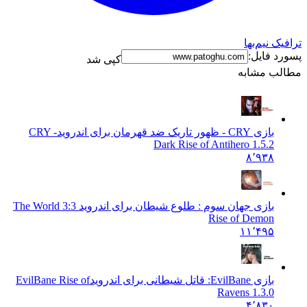
نیم‌بها
فایل:
کپی شد
 مشابه
بازی CRY - ظهور تاریک ضد قهرمان برای اندروید
CRY -
Dark Rise of Antihero 1.5.2
۸٬۹۳۸
بازی جهان سوم : طلوع شیطان برای اندروید 3:
The World 3
Rise of Demon
۱۱٬۴۹۵
بازی EvilBane: قاتل شیطانی برای اندروید
EvilBane Rise of
Ravens 1.3.0
۴٬۸۳۰