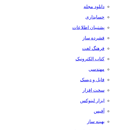
دانلود مجله
حسابداری
پشتیبان اطلاعات
فشرده ساز
فرهنگ لغت
کتاب الکترونیک
مهندسی
فایل و دیسک
سخت افزار
ابزار لینوکس
آفیس
بهینه ساز