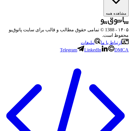
ه همه
- 1388 © تمامی حقوق مطالب و قالب برای سایت پاتوق‌یو
 است.
باط با ما
تبلیغات
Telegram
LinkedIn