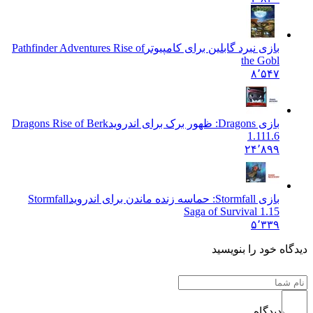
بازی نبرد گابلین برای کامپیوتر
Pathfinder Adventures Rise of
the Gobl
۸٬۵۴۷
بازی Dragons: ظهور برک برای اندروید
Dragons Rise of Berk
1.111.6
۲۴٬۸۹۹
بازی Stormfall: حماسه زنده ماندن برای اندروید
Stormfall
Saga of Survival 1.15
۵٬۳۳۹
 خود را بنویسید
دیدگاه