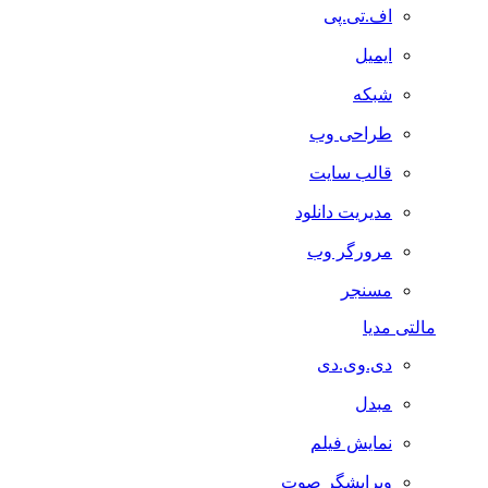
اف.تی.پی
ایمیل
شبکه
طراحی وب
قالب سایت
مدیریت دانلود
مرورگر وب
مسنجر
مالتی مدیا
دی.وی.دی
مبدل
نمایش فیلم
ویرایشگر صوت