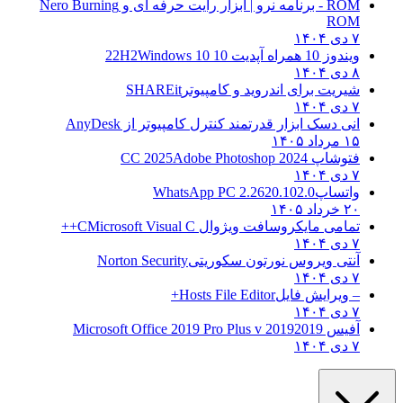
ROM - برنامه نرو | ابزار رایت حرفه ای و
Nero Burning
ROM
۷ دی ۱۴۰۴
ویندوز 10 همراه آپدیت 10 22H2
Windows 10
۸ دی ۱۴۰۴
شیریت برای اندروید و کامپیوتر
SHAREit
۷ دی ۱۴۰۴
انی دسک ابزار قدرتمند کنترل کامپیوتر از
AnyDesk
۱۵ مرداد ۱۴۰۵
فتوشاپ CC 2025
Adobe Photoshop 2024
۷ دی ۱۴۰۴
واتساپ
WhatsApp PC 2.2620.102.0
۲۰ خرداد ۱۴۰۵
تمامی مایکروسافت ویژوال C
Microsoft Visual C++
۷ دی ۱۴۰۴
آنتی ویروس نورتون سکوریتی
Norton Security
۷ دی ۱۴۰۴
– ویرایش فایل
Hosts File Editor+
۷ دی ۱۴۰۴
آفیس 2019
2019 Microsoft Office 2019 Pro Plus v
۷ دی ۱۴۰۴