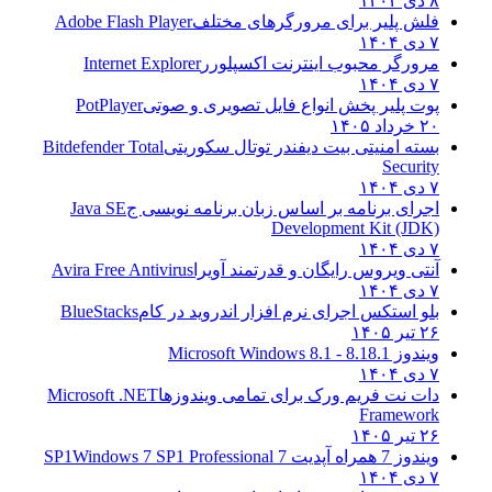
۸ دی ۱۴۰۴
فلش پلیر برای مرورگرهای مختلف
Adobe Flash Player
۷ دی ۱۴۰۴
مرورگر محبوب اینترنت اکسپلورر
Internet Explorer
۷ دی ۱۴۰۴
پوت پلیر پخش انواع فایل تصویری و صوتی
PotPlayer
۲۰ خرداد ۱۴۰۵
بسته امنیتی بیت دیفندر توتال سکوریتی
Bitdefender Total
Security
۷ دی ۱۴۰۴
اجرای برنامه بر اساس زبان برنامه نویسی ج
Java SE
Development Kit (JDK)
۷ دی ۱۴۰۴
آنتی ویروس رایگان و قدرتمند آویرا
Avira Free Antivirus
۷ دی ۱۴۰۴
بلو استکس اجرای نرم افزار اندروید در کام
BlueStacks
۲۶ تیر ۱۴۰۵
ویندوز 8.1
8.1 - Microsoft Windows 8.1
۷ دی ۱۴۰۴
دات نت فریم ورک برای تمامی ویندوزها
Microsoft .NET
Framework
۲۶ تیر ۱۴۰۵
ویندوز 7 همراه آپدیت 7 SP1
Windows 7 SP1 Professional
۷ دی ۱۴۰۴