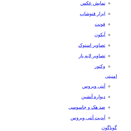
نمایش عکس
ابزار فتوشاپ
فونت
آیکون
تصاویر استوک
تصاویر لایه باز
وکتور
امنیتی
آنتی ویروس
دیواره آتشین
ضد هک و جاسوسی
آپدیت آنتی ویروس
گوناگون