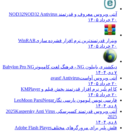
آنتی ویروس معروف و قدرتمند NOD32
NOD32 Antivirus
۲۰ خرداد ۱۴۰۵
وینرار قدرتمندترین نرم افزار فشرده سازی
WinRAR
۲۰ خرداد ۱۴۰۵
دیکشنری بابیلون NG - فرهنگ لغت کامپیوتر
Babylon Pro NG
۷ دی ۱۴۰۴
آنتی ویروس آواست
avast! Antivirus
۲۰ خرداد ۱۴۰۵
کا ام پلیر نرم افزار قدرتمند پخش فیلم و
KMPlayer
۲۰ خرداد ۱۴۰۵
فارسی نویس لیومون پارسی نگار
LeoMoon ParsiNegar
۸ دی ۱۴۰۴
آنتی ویروس قدرتمند کسپرسکی 2025
Kaspersky Anti Virus
2025
۸ دی ۱۴۰۴
فلش پلیر برای مرورگرهای مختلف
Adobe Flash Player