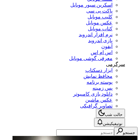
اسکرین سیور موبایل
پاکت پی سی
کلیپ موبایل
عکس موبایل
کتاب موبایل
نرم افزار اندروید
بازی اندروید
آیفون
اس ام اس
معرفی گوشی موبایل
سرگرمی
ابزار دسکتاپ
محافظ نمایش
پوسته برنامه
پس زمینه
دانلود بازی کامپیوتر
عکس ماشین
تصاویر گرافیکی
حالت شب
نوتیفیکیشن
جستجو