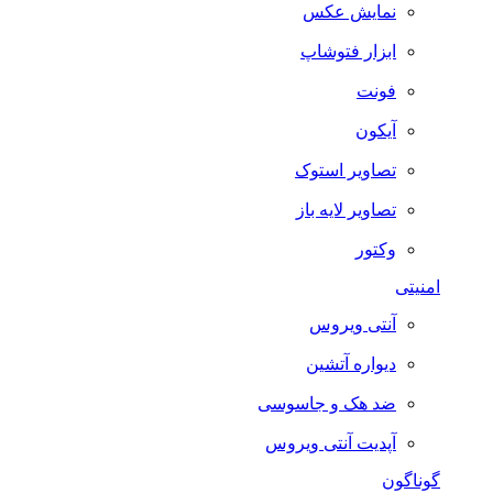
نمایش عکس
ابزار فتوشاپ
فونت
آیکون
تصاویر استوک
تصاویر لایه باز
وکتور
امنیتی
آنتی ویروس
دیواره آتشین
ضد هک و جاسوسی
آپدیت آنتی ویروس
گوناگون