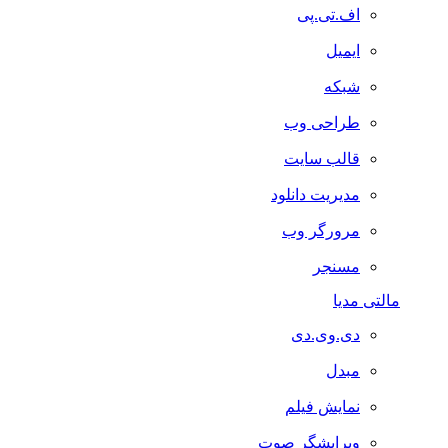
اف.تی.پی
ایمیل
شبکه
طراحی وب
قالب سایت
مدیریت دانلود
مرورگر وب
مسنجر
مالتی مدیا
دی.وی.دی
مبدل
نمایش فیلم
ویرایشگر صوت