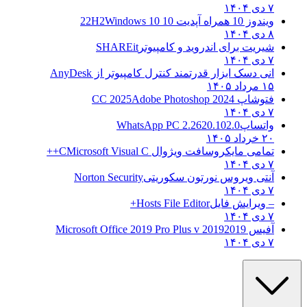
۷ دی ۱۴۰۴
ویندوز 10 همراه آپدیت 10 22H2
Windows 10
۸ دی ۱۴۰۴
شیریت برای اندروید و کامپیوتر
SHAREit
۷ دی ۱۴۰۴
انی دسک ابزار قدرتمند کنترل کامپیوتر از
AnyDesk
۱۵ مرداد ۱۴۰۵
فتوشاپ CC 2025
Adobe Photoshop 2024
۷ دی ۱۴۰۴
واتساپ
WhatsApp PC 2.2620.102.0
۲۰ خرداد ۱۴۰۵
تمامی مایکروسافت ویژوال C
Microsoft Visual C++
۷ دی ۱۴۰۴
آنتی ویروس نورتون سکوریتی
Norton Security
۷ دی ۱۴۰۴
– ویرایش فایل
Hosts File Editor+
۷ دی ۱۴۰۴
آفیس 2019
2019 Microsoft Office 2019 Pro Plus v
۷ دی ۱۴۰۴