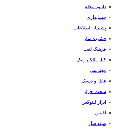
دانلود مجله
حسابداری
پشتیبان اطلاعات
فشرده ساز
فرهنگ لغت
کتاب الکترونیک
مهندسی
فایل و دیسک
سخت افزار
ابزار لینوکس
آفیس
بهینه ساز