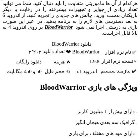
هرکدام از آن ها ماموریتی متفاوت را باید دنبال کنید. شما می توانید
تعداد زیادی از جوایز و تجهیزات پیشرفته را در رقابت با دیگر
بازیکنان بدست آورید، چالش های جدیدی را تجربه کنید. از اندروید 6
به بعد دسترسی های لازم را به برنامه بدهید، در غیر این صورت
بازی به درستی اجرا نمی شود.
BloodWarrior
بر روی اندروید 4 به
بالا قابل اجراست.
دانلود BloodWarrior
❤️ تعداد دانلود
BloodWarrior
✅ نام نرم افزار
۲٬۲۰۲
⭐نسخه نرم افزار
1.9.8
🔥 هزینه
دانلود رایگان
✔️ نیازمند سیستم
اندروید 5.1
🔆 حجم فایل
50 و 450 مگابایت
ویژگی های بازی BloodWarrior
- دارای بیش از 1 میلیون کاربر
- گرافیک سه بعدی هیجان انگیز
- دارای مود های مختلف برای بازی