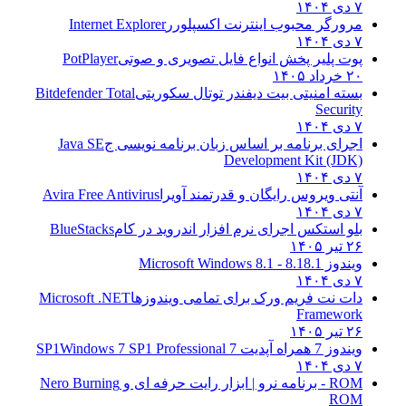
۷ دی ۱۴۰۴
مرورگر محبوب اینترنت اکسپلورر
Internet Explorer
۷ دی ۱۴۰۴
پوت پلیر پخش انواع فایل تصویری و صوتی
PotPlayer
۲۰ خرداد ۱۴۰۵
بسته امنیتی بیت دیفندر توتال سکوریتی
Bitdefender Total
Security
۷ دی ۱۴۰۴
اجرای برنامه بر اساس زبان برنامه نویسی ج
Java SE
Development Kit (JDK)
۷ دی ۱۴۰۴
آنتی ویروس رایگان و قدرتمند آویرا
Avira Free Antivirus
۷ دی ۱۴۰۴
بلو استکس اجرای نرم افزار اندروید در کام
BlueStacks
۲۶ تیر ۱۴۰۵
ویندوز 8.1
8.1 - Microsoft Windows 8.1
۷ دی ۱۴۰۴
دات نت فریم ورک برای تمامی ویندوزها
Microsoft .NET
Framework
۲۶ تیر ۱۴۰۵
ویندوز 7 همراه آپدیت 7 SP1
Windows 7 SP1 Professional
۷ دی ۱۴۰۴
ROM - برنامه نرو | ابزار رایت حرفه ای و
Nero Burning
ROM