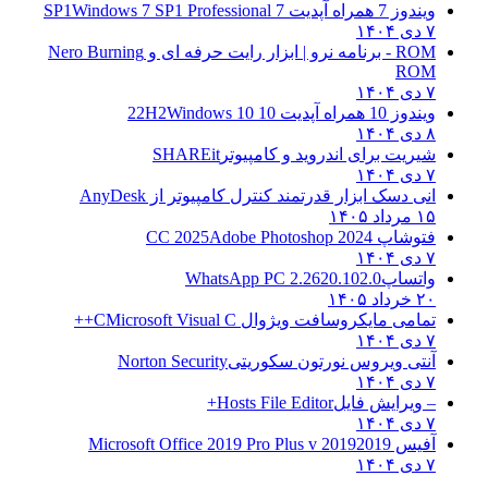
ویندوز 7 همراه آپدیت 7 SP1
Windows 7 SP1 Professional
۷ دی ۱۴۰۴
ROM - برنامه نرو | ابزار رایت حرفه ای و
Nero Burning
ROM
۷ دی ۱۴۰۴
ویندوز 10 همراه آپدیت 10 22H2
Windows 10
۸ دی ۱۴۰۴
شیریت برای اندروید و کامپیوتر
SHAREit
۷ دی ۱۴۰۴
انی دسک ابزار قدرتمند کنترل کامپیوتر از
AnyDesk
۱۵ مرداد ۱۴۰۵
فتوشاپ CC 2025
Adobe Photoshop 2024
۷ دی ۱۴۰۴
واتساپ
WhatsApp PC 2.2620.102.0
۲۰ خرداد ۱۴۰۵
تمامی مایکروسافت ویژوال C
Microsoft Visual C++
۷ دی ۱۴۰۴
آنتی ویروس نورتون سکوریتی
Norton Security
۷ دی ۱۴۰۴
– ویرایش فایل
Hosts File Editor+
۷ دی ۱۴۰۴
آفیس 2019
2019 Microsoft Office 2019 Pro Plus v
۷ دی ۱۴۰۴