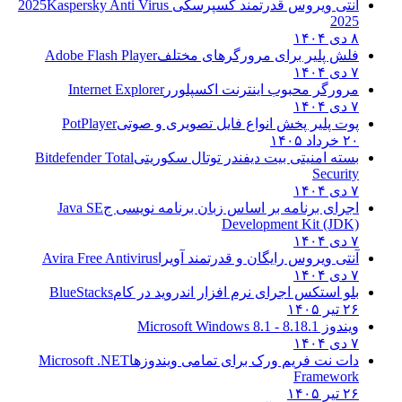
آنتی ویروس قدرتمند کسپرسکی 2025
Kaspersky Anti Virus
2025
۸ دی ۱۴۰۴
فلش پلیر برای مرورگرهای مختلف
Adobe Flash Player
۷ دی ۱۴۰۴
مرورگر محبوب اینترنت اکسپلورر
Internet Explorer
۷ دی ۱۴۰۴
پوت پلیر پخش انواع فایل تصویری و صوتی
PotPlayer
۲۰ خرداد ۱۴۰۵
بسته امنیتی بیت دیفندر توتال سکوریتی
Bitdefender Total
Security
۷ دی ۱۴۰۴
اجرای برنامه بر اساس زبان برنامه نویسی ج
Java SE
Development Kit (JDK)
۷ دی ۱۴۰۴
آنتی ویروس رایگان و قدرتمند آویرا
Avira Free Antivirus
۷ دی ۱۴۰۴
بلو استکس اجرای نرم افزار اندروید در کام
BlueStacks
۲۶ تیر ۱۴۰۵
ویندوز 8.1
8.1 - Microsoft Windows 8.1
۷ دی ۱۴۰۴
دات نت فریم ورک برای تمامی ویندوزها
Microsoft .NET
Framework
۲۶ تیر ۱۴۰۵