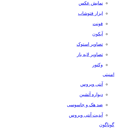
نمایش عکس
ابزار فتوشاپ
فونت
آیکون
تصاویر استوک
تصاویر لایه باز
وکتور
امنیتی
آنتی ویروس
دیواره آتشین
ضد هک و جاسوسی
آپدیت آنتی ویروس
گوناگون