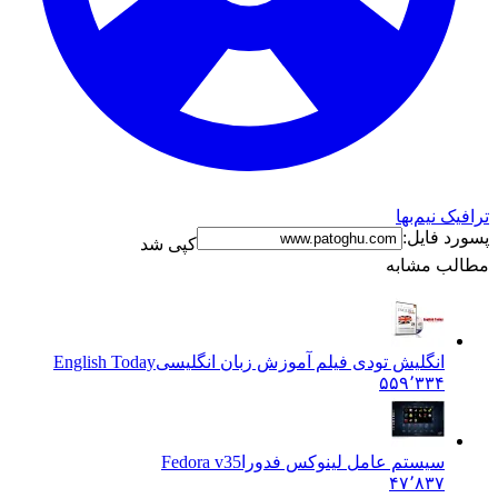
ترافیک نیم‌بها
پسورد فایل:
کپی شد
مطالب مشابه
انگلیش تودی فیلم آموزش زبان انگليسی
English Today
۵۵۹٬۳۳۴
سیستم عامل لینوکس فدورا
Fedora v35
۴۷٬۸۳۷