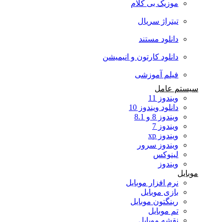
موزیک بی کلام
تیتراژ سریال
دانلود مستند
دانلود کارتون و انیمیشن
فیلم آموزشی
سیستم عامل
ویندوز 11
دانلود ویندوز 10
ویندوز 8 و 8.1
ویندوز 7
ویندوز xp
ویندوز سرور
لینوکس
ویندوز
موبایل
نرم افزار موبایل
بازی موبایل
رینگتون موبایل
تم موبایل
نقشه موبایل