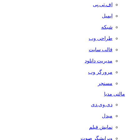
اف.تی.پی
ایمیل
شبکه
طراحی وب
قالب سایت
مدیریت دانلود
مرورگر وب
مسنجر
مالتی مدیا
دی.وی.دی
مبدل
نمایش فیلم
ویرایشگر صوت