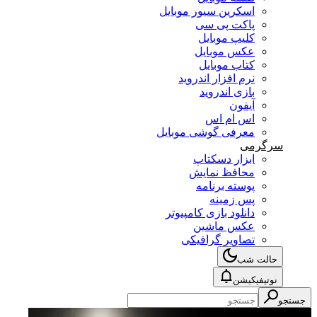
اسکرین سیور موبایل
پاکت پی سی
کلیپ موبایل
عکس موبایل
کتاب موبایل
نرم افزار اندروید
بازی اندروید
آیفون
اس ام اس
معرفی گوشی موبایل
سرگرمی
ابزار دسکتاپ
محافظ نمایش
پوسته برنامه
پس زمینه
دانلود بازی کامپیوتر
عکس ماشین
تصاویر گرافیکی
حالت شب
نوتیفیکیشن
جستجو