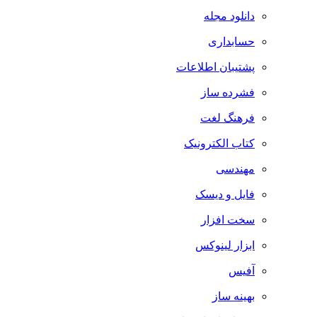
دانلود مجله
حسابداری
پشتیبان اطلاعات
فشرده ساز
فرهنگ لغت
کتاب الکترونیک
مهندسی
فایل و دیسک
سخت افزار
ابزار لینوکس
آفیس
بهینه ساز