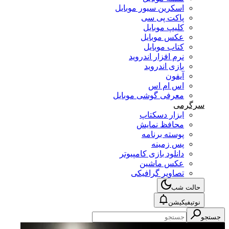
اسکرین سیور موبایل
پاکت پی سی
کلیپ موبایل
عکس موبایل
کتاب موبایل
نرم افزار اندروید
بازی اندروید
آیفون
اس ام اس
معرفی گوشی موبایل
سرگرمی
ابزار دسکتاپ
محافظ نمایش
پوسته برنامه
پس زمینه
دانلود بازی کامپیوتر
عکس ماشین
تصاویر گرافیکی
حالت شب
نوتیفیکیشن
جستجو