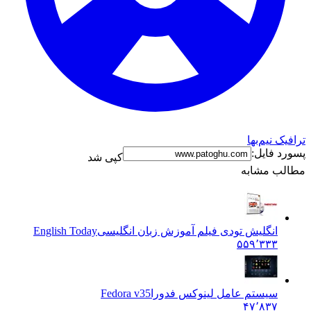
ترافیک نیم‌بها
پسورد فایل:
کپی شد
مطالب مشابه
انگلیش تودی فیلم آموزش زبان انگليسی
English Today
۵۵۹٬۳۳۳
سیستم عامل لینوکس فدورا
Fedora v35
۴۷٬۸۳۷