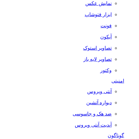
نمایش عکس
ابزار فتوشاپ
فونت
آیکون
تصاویر استوک
تصاویر لایه باز
وکتور
امنیتی
آنتی ویروس
دیواره آتشین
ضد هک و جاسوسی
آپدیت آنتی ویروس
گوناگون