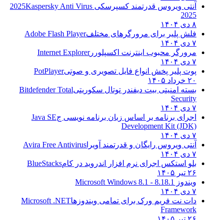
آنتی ویروس قدرتمند کسپرسکی 2025
Kaspersky Anti Virus
2025
۸ دی ۱۴۰۴
فلش پلیر برای مرورگرهای مختلف
Adobe Flash Player
۷ دی ۱۴۰۴
مرورگر محبوب اینترنت اکسپلورر
Internet Explorer
۷ دی ۱۴۰۴
پوت پلیر پخش انواع فایل تصویری و صوتی
PotPlayer
۲۰ خرداد ۱۴۰۵
بسته امنیتی بیت دیفندر توتال سکوریتی
Bitdefender Total
Security
۷ دی ۱۴۰۴
اجرای برنامه بر اساس زبان برنامه نویسی ج
Java SE
Development Kit (JDK)
۷ دی ۱۴۰۴
آنتی ویروس رایگان و قدرتمند آویرا
Avira Free Antivirus
۷ دی ۱۴۰۴
بلو استکس اجرای نرم افزار اندروید در کام
BlueStacks
۲۶ تیر ۱۴۰۵
ویندوز 8.1
8.1 - Microsoft Windows 8.1
۷ دی ۱۴۰۴
دات نت فریم ورک برای تمامی ویندوزها
Microsoft .NET
Framework
۲۶ تیر ۱۴۰۵