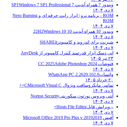
ویندوز 7 همراه آپدیت 7 SP1
Windows 7 SP1 Professional
۷ دی ۱۴۰۴
ROM - برنامه نرو | ابزار رایت حرفه ای و
Nero Burning
ROM
۷ دی ۱۴۰۴
ویندوز 10 همراه آپدیت 10 22H2
Windows 10
۸ دی ۱۴۰۴
شیریت برای اندروید و کامپیوتر
SHAREit
۷ دی ۱۴۰۴
انی دسک ابزار قدرتمند کنترل کامپیوتر از
AnyDesk
۲۳ تیر ۱۴۰۵
فتوشاپ CC 2025
Adobe Photoshop 2024
۷ دی ۱۴۰۴
واتساپ
WhatsApp PC 2.2620.102.0
۲۰ خرداد ۱۴۰۵
تمامی مایکروسافت ویژوال C
Microsoft Visual C++
۷ دی ۱۴۰۴
آنتی ویروس نورتون سکوریتی
Norton Security
۷ دی ۱۴۰۴
– ویرایش فایل
Hosts File Editor+
۷ دی ۱۴۰۴
آفیس 2019
2019 Microsoft Office 2019 Pro Plus v
۷ دی ۱۴۰۴