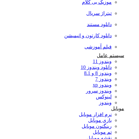
موزیک بی کلام
تیتراژ سریال
دانلود مستند
دانلود کارتون و انیمیشن
فیلم آموزشی
سیستم عامل
ویندوز 11
دانلود ویندوز 10
ویندوز 8 و 8.1
ویندوز 7
ویندوز xp
ویندوز سرور
لینوکس
ویندوز
موبایل
نرم افزار موبایل
بازی موبایل
رینگتون موبایل
تم موبایل
نقشه موبایل