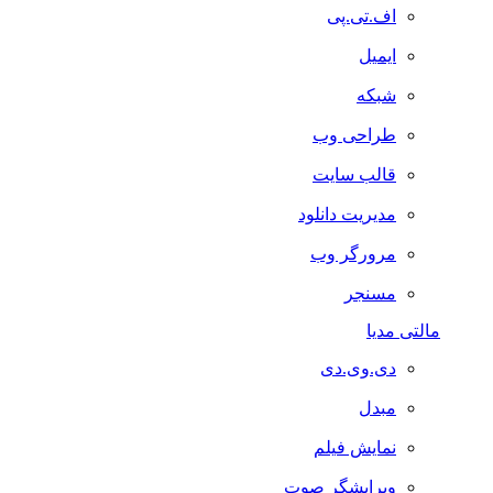
اف.تی.پی
ایمیل
شبکه
طراحی وب
قالب سایت
مدیریت دانلود
مرورگر وب
مسنجر
مالتی مدیا
دی.وی.دی
مبدل
نمایش فیلم
ویرایشگر صوت