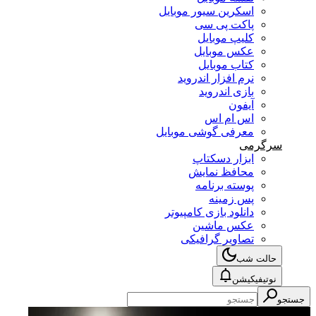
اسکرین سیور موبایل
پاکت پی سی
کلیپ موبایل
عکس موبایل
کتاب موبایل
نرم افزار اندروید
بازی اندروید
آیفون
اس ام اس
معرفی گوشی موبایل
سرگرمی
ابزار دسکتاپ
محافظ نمایش
پوسته برنامه
پس زمینه
دانلود بازی کامپیوتر
عکس ماشین
تصاویر گرافیکی
حالت شب
نوتیفیکیشن
جستجو