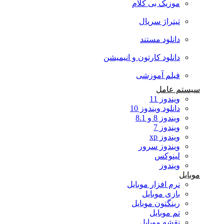
موزیک بی کلام
تیتراژ سریال
دانلود مستند
دانلود کارتون و انیمیشن
فیلم آموزشی
سیستم عامل
ویندوز 11
دانلود ویندوز 10
ویندوز 8 و 8.1
ویندوز 7
ویندوز xp
ویندوز سرور
لینوکس
ویندوز
موبایل
نرم افزار موبایل
بازی موبایل
رینگتون موبایل
تم موبایل
نقشه موبایل