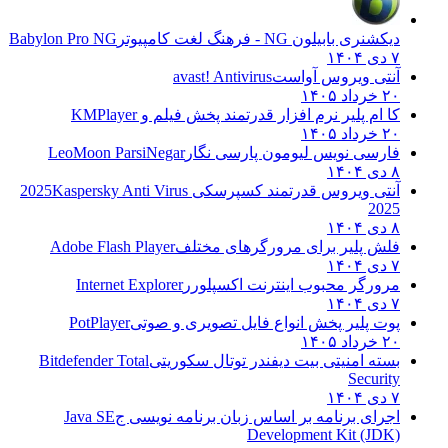
دیکشنری بابیلون NG - فرهنگ لغت کامپیوتر
Babylon Pro NG
۷ دی ۱۴۰۴
آنتی ویروس آواست
avast! Antivirus
۲۰ خرداد ۱۴۰۵
کا ام پلیر نرم افزار قدرتمند پخش فیلم و
KMPlayer
۲۰ خرداد ۱۴۰۵
فارسی نویس لیومون پارسی نگار
LeoMoon ParsiNegar
۸ دی ۱۴۰۴
آنتی ویروس قدرتمند کسپرسکی 2025
Kaspersky Anti Virus
2025
۸ دی ۱۴۰۴
فلش پلیر برای مرورگرهای مختلف
Adobe Flash Player
۷ دی ۱۴۰۴
مرورگر محبوب اینترنت اکسپلورر
Internet Explorer
۷ دی ۱۴۰۴
پوت پلیر پخش انواع فایل تصویری و صوتی
PotPlayer
۲۰ خرداد ۱۴۰۵
بسته امنیتی بیت دیفندر توتال سکوریتی
Bitdefender Total
Security
۷ دی ۱۴۰۴
اجرای برنامه بر اساس زبان برنامه نویسی ج
Java SE
Development Kit (JDK)