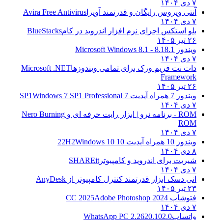
۷ دی ۱۴۰۴
آنتی ویروس رایگان و قدرتمند آویرا
Avira Free Antivirus
۷ دی ۱۴۰۴
بلو استکس اجرای نرم افزار اندروید در کام
BlueStacks
۲۶ تیر ۱۴۰۵
ویندوز 8.1
8.1 - Microsoft Windows 8.1
۷ دی ۱۴۰۴
دات نت فریم ورک برای تمامی ویندوزها
Microsoft .NET
Framework
۲۶ تیر ۱۴۰۵
ویندوز 7 همراه آپدیت 7 SP1
Windows 7 SP1 Professional
۷ دی ۱۴۰۴
ROM - برنامه نرو | ابزار رایت حرفه ای و
Nero Burning
ROM
۷ دی ۱۴۰۴
ویندوز 10 همراه آپدیت 10 22H2
Windows 10
۸ دی ۱۴۰۴
شیریت برای اندروید و کامپیوتر
SHAREit
۷ دی ۱۴۰۴
انی دسک ابزار قدرتمند کنترل کامپیوتر از
AnyDesk
۲۳ تیر ۱۴۰۵
فتوشاپ CC 2025
Adobe Photoshop 2024
۷ دی ۱۴۰۴
واتساپ
WhatsApp PC 2.2620.102.0