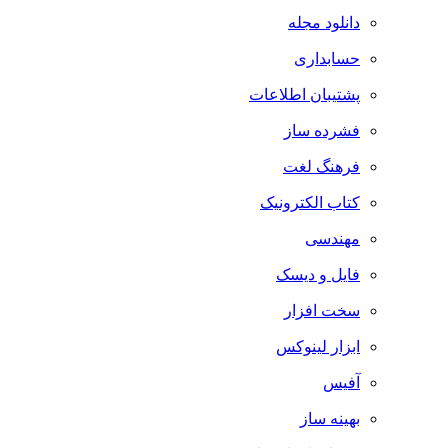
دانلود مجله
حسابداری
پشتیبان اطلاعات
فشرده ساز
فرهنگ لغت
کتاب الکترونیک
مهندسی
فایل و دیسک
سخت افزار
ابزار لینوکس
آفیس
بهینه ساز