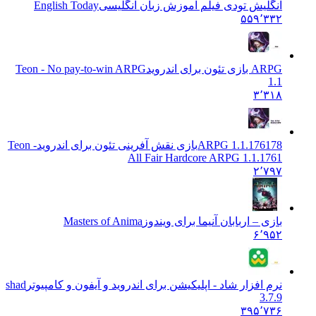
انگلیش تودی فیلم آموزش زبان انگليسی
English Today
۵۵۹٬۳۳۲
ARPG بازی تئون برای اندروید
Teon - No pay-to-win ARPG
1.1
۳٬۳۱۸
ARPG 1.1.176178بازی نقش آفرینی تئون برای اندروید
Teon -
All Fair Hardcore ARPG 1.1.1761
۲٬۷۹۷
بازی – اربابان آنیما برای ویندوز
Masters of Anima
۶٬۹۵۲
نرم افزار شاد - اپلیکیشن برای اندروید و آیفون و کامپیوتر
shad
3.7.9
۳۹۵٬۷۳۶