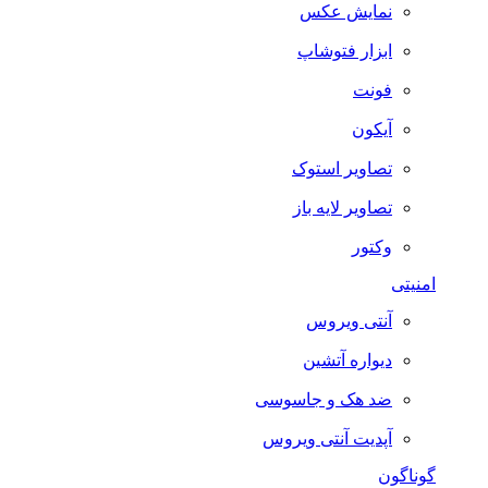
نمایش عکس
ابزار فتوشاپ
فونت
آیکون
تصاویر استوک
تصاویر لایه باز
وکتور
امنیتی
آنتی ویروس
دیواره آتشین
ضد هک و جاسوسی
آپدیت آنتی ویروس
گوناگون