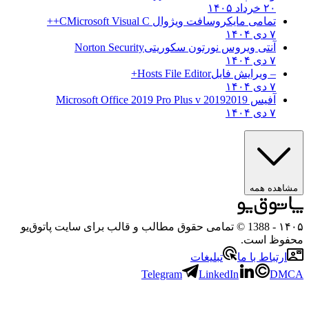
۲۰ خرداد ۱۴۰۵
تمامی مایکروسافت ویژوال C
Microsoft Visual C++
۷ دی ۱۴۰۴
آنتی ویروس نورتون سکوریتی
Norton Security
۷ دی ۱۴۰۴
– ویرایش فایل
Hosts File Editor+
۷ دی ۱۴۰۴
آفیس 2019
2019 Microsoft Office 2019 Pro Plus v
۷ دی ۱۴۰۴
مشاهده همه
۱۴۰۵
- 1388 © تمامی حقوق مطالب و قالب برای سایت پاتوق‌یو
محفوظ است.
ارتباط با ما
تبلیغات
Telegram
LinkedIn
DMCA