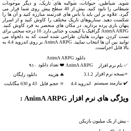
شوید. شیاطین، حیوانات، شوالیه های تاریک، و دیگر موجودات
شیطانی را نابود کنید. بیش از 40 سطح پیش روی شما قرار می
گیرد. علاوه بر این باید با باس های قدرتمند مبارزه کنید و آن ها را
شکست دهید. سناریوهای تاریک مختلف را کاوش کنید و از اسرار
پنهان بازی پرده بردارید. در مکان های منحصر به فرد کاوش کنید.
AnimA ARPG گرافیک با کیفیت و جذابی دارد. 10 درجه سختی برای
تست کردن مهارت هایتان طراحی شده است که به دلخواه می
توانید بین آن ها انتخاب نمایید. AnimA ARPG بر روی اندروید 4.4 به
بالا قابل اجراست.
دانلود AnimA ARPG
❤️ تعداد دانلود
AnimA ARPG
✅ نام نرم افزار
۹۱۰
⭐نسخه نرم افزار
3.1.2
🔥 هزینه
دانلود رایگان
✔️ نیازمند سیستم
اندروید 4.4
🔆 حجم فایل
43 و 630 مگابایت
ویژگی های نرم افزار AnimA ARPG :
- بیش از یک میلیون بازیکن