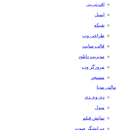
اف.تی.پی
ایمیل
شبکه
طراحی وب
قالب سایت
مدیریت دانلود
مرورگر وب
مسنجر
مالتی مدیا
دی.وی.دی
مبدل
نمایش فیلم
ویرایشگر صوت