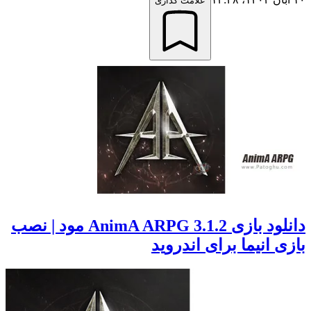
علامت گذاری
دانلود بازی 3.1.2 AnimA ARPG مود | نصب
بازی انیما برای اندروید