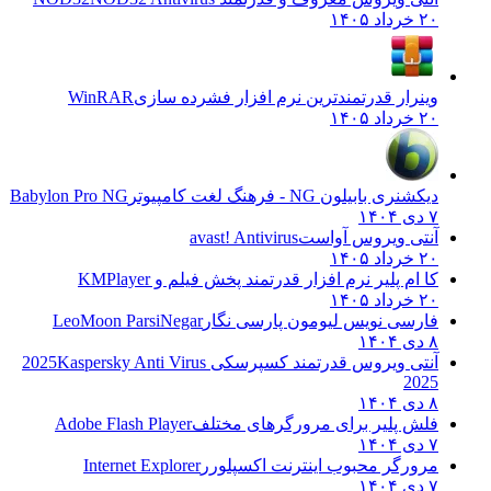
۲۰ خرداد ۱۴۰۵
وینرار قدرتمندترین نرم افزار فشرده سازی
WinRAR
۲۰ خرداد ۱۴۰۵
دیکشنری بابیلون NG - فرهنگ لغت کامپیوتر
Babylon Pro NG
۷ دی ۱۴۰۴
آنتی ویروس آواست
avast! Antivirus
۲۰ خرداد ۱۴۰۵
کا ام پلیر نرم افزار قدرتمند پخش فیلم و
KMPlayer
۲۰ خرداد ۱۴۰۵
فارسی نویس لیومون پارسی نگار
LeoMoon ParsiNegar
۸ دی ۱۴۰۴
آنتی ویروس قدرتمند کسپرسکی 2025
Kaspersky Anti Virus
2025
۸ دی ۱۴۰۴
فلش پلیر برای مرورگرهای مختلف
Adobe Flash Player
۷ دی ۱۴۰۴
مرورگر محبوب اینترنت اکسپلورر
Internet Explorer
۷ دی ۱۴۰۴