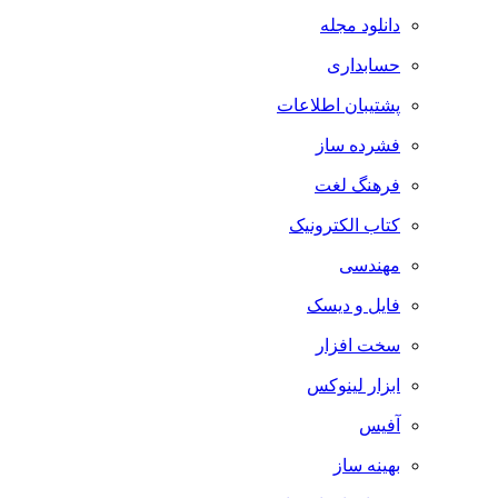
دانلود مجله
حسابداری
پشتیبان اطلاعات
فشرده ساز
فرهنگ لغت
کتاب الکترونیک
مهندسی
فایل و دیسک
سخت افزار
ابزار لینوکس
آفیس
بهینه ساز