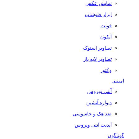
نمایش عکس
ابزار فتوشاپ
فونت
آیکون
تصاویر استوک
تصاویر لایه باز
وکتور
امنیتی
آنتی ویروس
دیواره آتشین
ضد هک و جاسوسی
آپدیت آنتی ویروس
گوناگون