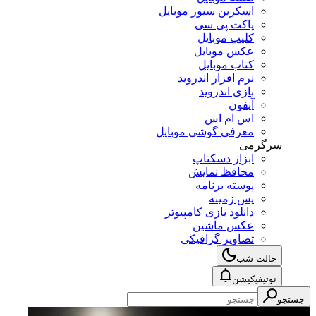
اسکرین سیور موبایل
پاکت پی سی
کلیپ موبایل
عکس موبایل
کتاب موبایل
نرم افزار اندروید
بازی اندروید
آیفون
اس ام اس
معرفی گوشی موبایل
سرگرمی
ابزار دسکتاپ
محافظ نمایش
پوسته برنامه
پس زمینه
دانلود بازی کامپیوتر
عکس ماشین
تصاویر گرافیکی
حالت شب
نوتیفیکیشن
جستجو