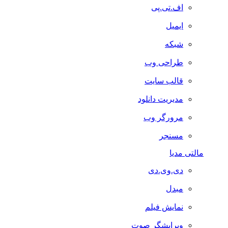
اف.تی.پی
ایمیل
شبکه
طراحی وب
قالب سایت
مدیریت دانلود
مرورگر وب
مسنجر
مالتی مدیا
دی.وی.دی
مبدل
نمایش فیلم
ویرایشگر صوت