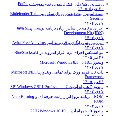
پوت پلیر پخش انواع فایل تصویری و صوتی
PotPlayer
۲۰ خرداد ۱۴۰۵
بسته امنیتی بیت دیفندر توتال سکوریتی
Bitdefender Total
Security
۷ دی ۱۴۰۴
اجرای برنامه بر اساس زبان برنامه نویسی ج
Java SE
Development Kit (JDK)
۷ دی ۱۴۰۴
آنتی ویروس رایگان و قدرتمند آویرا
Avira Free Antivirus
۷ دی ۱۴۰۴
بلو استکس اجرای نرم افزار اندروید در کام
BlueStacks
۲۶ تیر ۱۴۰۵
ویندوز 8.1
8.1 - Microsoft Windows 8.1
۷ دی ۱۴۰۴
دات نت فریم ورک برای تمامی ویندوزها
Microsoft .NET
Framework
۲۶ تیر ۱۴۰۵
ویندوز 7 همراه آپدیت 7 SP1
Windows 7 SP1 Professional
۷ دی ۱۴۰۴
ROM - برنامه نرو | ابزار رایت حرفه ای و
Nero Burning
ROM
۷ دی ۱۴۰۴
ویندوز 10 همراه آپدیت 10 22H2
Windows 10
۸ دی ۱۴۰۴