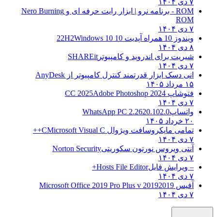
۷ دی ۱۴۰۴
ROM - برنامه نرو | ابزار رایت حرفه ای و
Nero Burning
ROM
۷ دی ۱۴۰۴
ویندوز 10 همراه آپدیت 10 22H2
Windows 10
۸ دی ۱۴۰۴
شیریت برای اندروید و کامپیوتر
SHAREit
۷ دی ۱۴۰۴
انی دسک ابزار قدرتمند کنترل کامپیوتر از
AnyDesk
۱۵ مرداد ۱۴۰۵
فتوشاپ CC 2025
Adobe Photoshop 2024
۷ دی ۱۴۰۴
واتساپ
WhatsApp PC 2.2620.102.0
۲۰ خرداد ۱۴۰۵
تمامی مایکروسافت ویژوال C
Microsoft Visual C++
۷ دی ۱۴۰۴
آنتی ویروس نورتون سکوریتی
Norton Security
۷ دی ۱۴۰۴
– ویرایش فایل
Hosts File Editor+
۷ دی ۱۴۰۴
آفیس 2019
2019 Microsoft Office 2019 Pro Plus v
۷ دی ۱۴۰۴