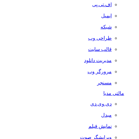
اف.تی.پی
ایمیل
شبکه
طراحی وب
قالب سایت
مدیریت دانلود
مرورگر وب
مسنجر
مالتی مدیا
دی.وی.دی
مبدل
نمایش فیلم
ویرایشگر صوت