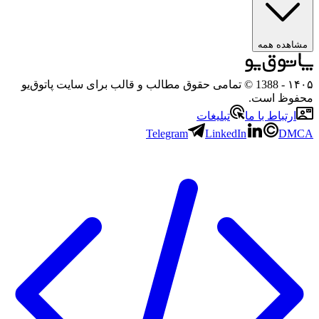
ده همه
- 1388 © تمامی حقوق مطالب و قالب برای سایت پاتوق‌یو
ظ است.
تباط با ما
تبلیغات
Telegram
LinkedIn
D