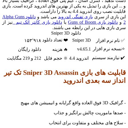
دهید ، کنترل آسان ، گیم پلی فوق العاده ، گرافیک بسیار بالا
 این بازی را تبدیل به یکی از بهترین های اندروید کرده است. بازی
ب روی اندروید 4.4 به بالا را داراست.
ازی از سری
بازی تفنگی اندروید
می باشد و
دانلود Alpha Guns
نلود بازی Guns of Boom
یا
دانلود بازی کانتر اتک تیم
نیز از
ازی هایی در این رابطه می باشند.
دانلود Sniper 3D
❤️ تعداد دانلود
Sniper 3D
 نرم افزار
۱۵۳٬۹۱۸
ه نرم افزار
v4.65.1
🔥 هزینه
دانلود رایگان
ازمند سیستم
اندروید 4.4
🔆 حجم فایل
212 و 219 مگابایت
لیت های بازی
Sniper 3D Assassin تک تیر
ز سه بعدی اندروید
رایانه و انیمیشن های مهیج
ا ماموریت چالش برانگیز و جذاب
ح های مختلف و متفاوت برای انتخاب