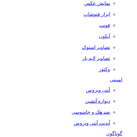
نمایش عکس
ابزار فتوشاپ
فونت
آیکون
تصاویر استوک
تصاویر لایه باز
وکتور
امنیتی
آنتی ویروس
دیواره آتشین
ضد هک و جاسوسی
آپدیت آنتی ویروس
گوناگون