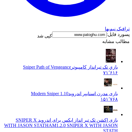
 نیم‌بها
 فایل:
کپی شد
ب مشابه
بازي تک تیرانداز کامپیوتر
Sniper Path of Vengeance
۷۱٬۶۱۶
بازی مدرن اسنایپر اندروید
Modern Sniper 1.10
۱۵۱٬۷۶۸
بازی اکشن تک تیر انداز ایکس برای اندروید SNIPER X
WITH JASON STATHAM
1.2.0 SNIPER X WITH JASON
STATH