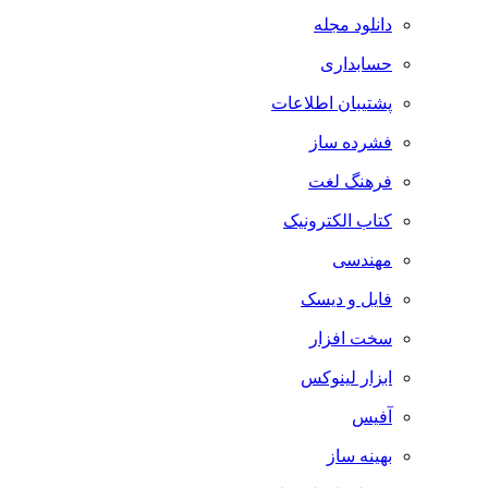
دانلود مجله
حسابداری
پشتیبان اطلاعات
فشرده ساز
فرهنگ لغت
کتاب الکترونیک
مهندسی
فایل و دیسک
سخت افزار
ابزار لینوکس
آفیس
بهینه ساز