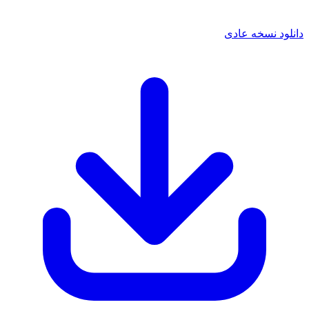
د نسخه عادی