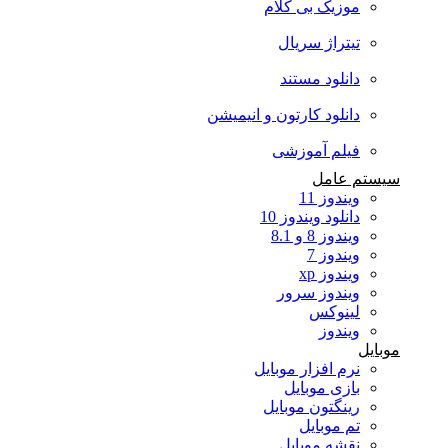
موزیک بی کلام
تیتراژ سریال
دانلود مستند
دانلود کارتون و انیمیشن
فیلم آموزشی
سیستم عامل
ویندوز 11
دانلود ویندوز 10
ویندوز 8 و 8.1
ویندوز 7
ویندوز xp
ویندوز سرور
لینوکس
ویندوز
موبایل
نرم افزار موبایل
بازی موبایل
رینگتون موبایل
تم موبایل
نقشه موبایل