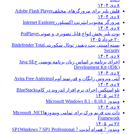
۸ دی ۱۴۰۴
فلش پلیر برای مرورگرهای مختلف
Adobe Flash Player
۷ دی ۱۴۰۴
مرورگر محبوب اینترنت اکسپلورر
Internet Explorer
۷ دی ۱۴۰۴
پوت پلیر پخش انواع فایل تصویری و صوتی
PotPlayer
۲۰ خرداد ۱۴۰۵
بسته امنیتی بیت دیفندر توتال سکوریتی
Bitdefender Total
Security
۷ دی ۱۴۰۴
اجرای برنامه بر اساس زبان برنامه نویسی ج
Java SE
Development Kit (JDK)
۷ دی ۱۴۰۴
آنتی ویروس رایگان و قدرتمند آویرا
Avira Free Antivirus
۷ دی ۱۴۰۴
بلو استکس اجرای نرم افزار اندروید در کام
BlueStacks
۲۶ تیر ۱۴۰۵
ویندوز 8.1
8.1 - Microsoft Windows 8.1
۷ دی ۱۴۰۴
دات نت فریم ورک برای تمامی ویندوزها
Microsoft .NET
Framework
۲۶ تیر ۱۴۰۵
ویندوز 7 همراه آپدیت 7 SP1
Windows 7 SP1 Professional