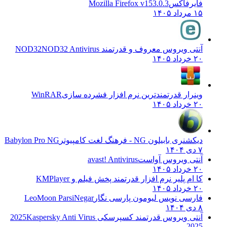
فایرفاکس
Mozilla Firefox v153.0.3
۱۵ مرداد ۱۴۰۵
آنتی ویروس معروف و قدرتمند NOD32
NOD32 Antivirus
۲۰ خرداد ۱۴۰۵
وینرار قدرتمندترین نرم افزار فشرده سازی
WinRAR
۲۰ خرداد ۱۴۰۵
دیکشنری بابیلون NG - فرهنگ لغت کامپیوتر
Babylon Pro NG
۷ دی ۱۴۰۴
آنتی ویروس آواست
avast! Antivirus
۲۰ خرداد ۱۴۰۵
کا ام پلیر نرم افزار قدرتمند پخش فیلم و
KMPlayer
۲۰ خرداد ۱۴۰۵
فارسی نویس لیومون پارسی نگار
LeoMoon ParsiNegar
۸ دی ۱۴۰۴
آنتی ویروس قدرتمند کسپرسکی 2025
Kaspersky Anti Virus
2025