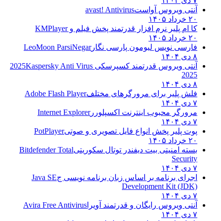
۷ دی ۱۴۰۴
آنتی ویروس آواست
avast! Antivirus
۲۰ خرداد ۱۴۰۵
کا ام پلیر نرم افزار قدرتمند پخش فیلم و
KMPlayer
۲۰ خرداد ۱۴۰۵
فارسی نویس لیومون پارسی نگار
LeoMoon ParsiNegar
۸ دی ۱۴۰۴
آنتی ویروس قدرتمند کسپرسکی 2025
Kaspersky Anti Virus
2025
۸ دی ۱۴۰۴
فلش پلیر برای مرورگرهای مختلف
Adobe Flash Player
۷ دی ۱۴۰۴
مرورگر محبوب اینترنت اکسپلورر
Internet Explorer
۷ دی ۱۴۰۴
پوت پلیر پخش انواع فایل تصویری و صوتی
PotPlayer
۲۰ خرداد ۱۴۰۵
بسته امنیتی بیت دیفندر توتال سکوریتی
Bitdefender Total
Security
۷ دی ۱۴۰۴
اجرای برنامه بر اساس زبان برنامه نویسی ج
Java SE
Development Kit (JDK)
۷ دی ۱۴۰۴
آنتی ویروس رایگان و قدرتمند آویرا
Avira Free Antivirus
۷ دی ۱۴۰۴