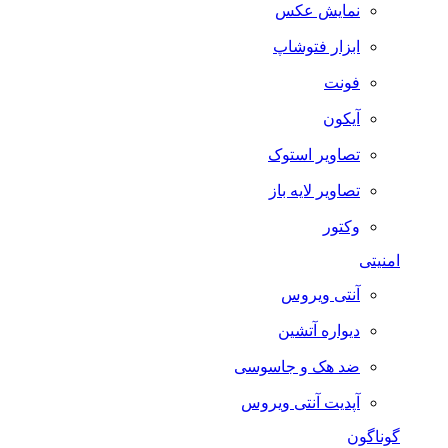
نمایش عکس
ابزار فتوشاپ
فونت
آیکون
تصاویر استوک
تصاویر لایه باز
وکتور
امنیتی
آنتی ویروس
دیواره آتشین
ضد هک و جاسوسی
آپدیت آنتی ویروس
گوناگون