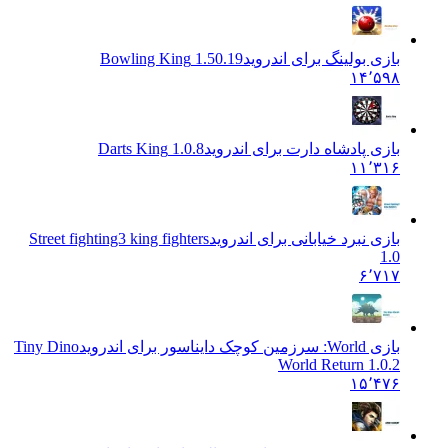
بازی بولینگ برای اندروید
1.50.19 Bowling King
۱۴٬۵۹۸
بازی پادشاه دارت برای اندروید
1.0.8 Darts King
۱۱٬۳۱۶
بازی نبرد خیابانی برای اندروید
Street fighting3 king fighters
1.0
۶٬۷۱۷
بازی World: سرزمین کوچک دایناسور برای اندروید
Tiny Dino
World Return 1.0.2
۱۵٬۴۷۶