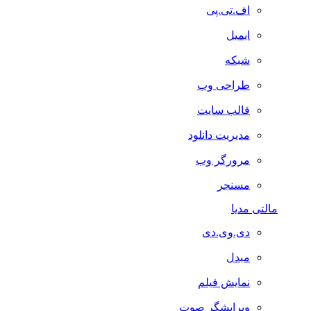
اف.تی.پی
ایمیل
شبکه
طراحی وب
قالب سایت
مدیریت دانلود
مرورگر وب
مسنجر
مالتی مدیا
دی.وی.دی
مبدل
نمایش فیلم
ویرایشگر صوت