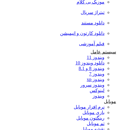
موزیک بی کلام
تیتراژ سریال
دانلود مستند
دانلود کارتون و انیمیشن
فیلم آموزشی
سیستم عامل
ویندوز 11
دانلود ویندوز 10
ویندوز 8 و 8.1
ویندوز 7
ویندوز xp
ویندوز سرور
لینوکس
ویندوز
موبایل
نرم افزار موبایل
بازی موبایل
رینگتون موبایل
تم موبایل
نقشه موبایل