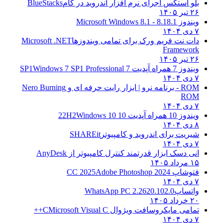
بلو استکس اجرای نرم افزار اندروید در کام
BlueStacks
۲۶ تیر ۱۴۰۵
ویندوز 8.1
8.1 - Microsoft Windows 8.1
۷ دی ۱۴۰۴
دات نت فریم ورک برای تمامی ویندوزها
Microsoft .NET
Framework
۲۶ تیر ۱۴۰۵
ویندوز 7 همراه آپدیت 7 SP1
Windows 7 SP1 Professional
۷ دی ۱۴۰۴
ROM - برنامه نرو | ابزار رایت حرفه ای و
Nero Burning
ROM
۷ دی ۱۴۰۴
ویندوز 10 همراه آپدیت 10 22H2
Windows 10
۸ دی ۱۴۰۴
شیریت برای اندروید و کامپیوتر
SHAREit
۷ دی ۱۴۰۴
انی دسک ابزار قدرتمند کنترل کامپیوتر از
AnyDesk
۱۵ مرداد ۱۴۰۵
فتوشاپ CC 2025
Adobe Photoshop 2024
۷ دی ۱۴۰۴
واتساپ
WhatsApp PC 2.2620.102.0
۲۰ خرداد ۱۴۰۵
تمامی مایکروسافت ویژوال C
Microsoft Visual C++
۷ دی ۱۴۰۴