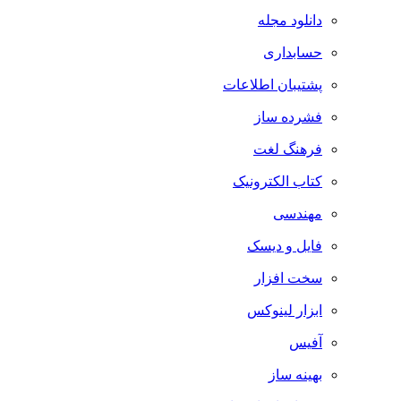
دانلود مجله
حسابداری
پشتیبان اطلاعات
فشرده ساز
فرهنگ لغت
کتاب الکترونیک
مهندسی
فایل و دیسک
سخت افزار
ابزار لینوکس
آفیس
بهینه ساز