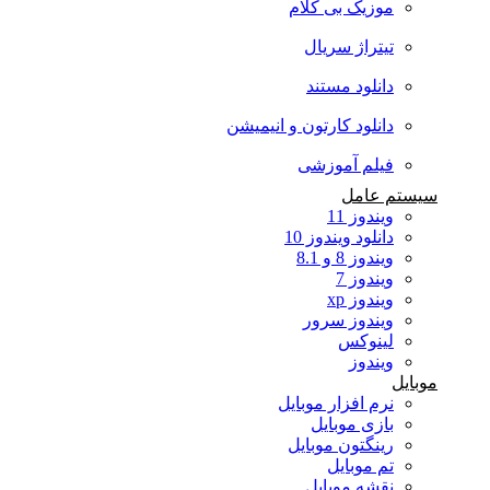
موزیک بی کلام
تیتراژ سریال
دانلود مستند
دانلود کارتون و انیمیشن
فیلم آموزشی
سیستم عامل
ویندوز 11
دانلود ویندوز 10
ویندوز 8 و 8.1
ویندوز 7
ویندوز xp
ویندوز سرور
لینوکس
ویندوز
موبایل
نرم افزار موبایل
بازی موبایل
رینگتون موبایل
تم موبایل
نقشه موبایل