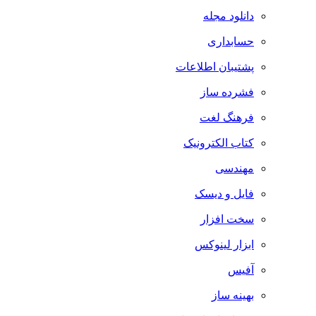
دانلود مجله
حسابداری
پشتیبان اطلاعات
فشرده ساز
فرهنگ لغت
کتاب الکترونیک
مهندسی
فایل و دیسک
سخت افزار
ابزار لینوکس
آفیس
بهینه ساز