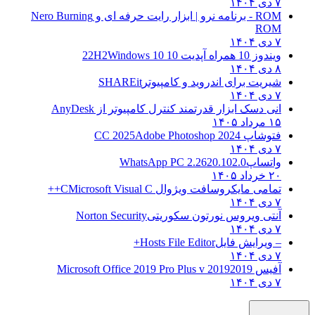
۷ دی ۱۴۰۴
ROM - برنامه نرو | ابزار رایت حرفه ای و
Nero Burning
ROM
۷ دی ۱۴۰۴
ویندوز 10 همراه آپدیت 10 22H2
Windows 10
۸ دی ۱۴۰۴
شیریت برای اندروید و کامپیوتر
SHAREit
۷ دی ۱۴۰۴
انی دسک ابزار قدرتمند کنترل کامپیوتر از
AnyDesk
۱۵ مرداد ۱۴۰۵
فتوشاپ CC 2025
Adobe Photoshop 2024
۷ دی ۱۴۰۴
واتساپ
WhatsApp PC 2.2620.102.0
۲۰ خرداد ۱۴۰۵
تمامی مایکروسافت ویژوال C
Microsoft Visual C++
۷ دی ۱۴۰۴
آنتی ویروس نورتون سکوریتی
Norton Security
۷ دی ۱۴۰۴
– ویرایش فایل
Hosts File Editor+
۷ دی ۱۴۰۴
آفیس 2019
2019 Microsoft Office 2019 Pro Plus v
۷ دی ۱۴۰۴