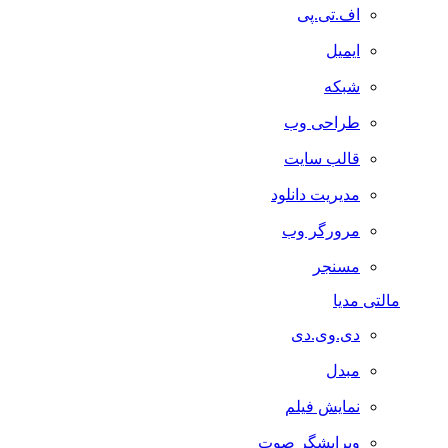
اف.تی.پی
ایمیل
شبکه
طراحی وب
قالب سایت
مدیریت دانلود
مرورگر وب
مسنجر
مالتی مدیا
دی.وی.دی
مبدل
نمایش فیلم
ویرایشگر صوت