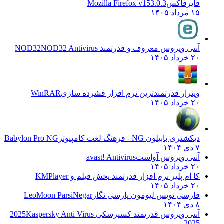
فایرفاکس
Mozilla Firefox v153.0.3
۱۵ مرداد ۱۴۰۵
آنتی ویروس معروف و قدرتمند NOD32
NOD32 Antivirus
۲۰ خرداد ۱۴۰۵
وینرار قدرتمندترین نرم افزار فشرده سازی
WinRAR
۲۰ خرداد ۱۴۰۵
دیکشنری بابیلون NG - فرهنگ لغت کامپیوتر
Babylon Pro NG
۷ دی ۱۴۰۴
آنتی ویروس آواست
avast! Antivirus
۲۰ خرداد ۱۴۰۵
کا ام پلیر نرم افزار قدرتمند پخش فیلم و
KMPlayer
۲۰ خرداد ۱۴۰۵
فارسی نویس لیومون پارسی نگار
LeoMoon ParsiNegar
۸ دی ۱۴۰۴
آنتی ویروس قدرتمند کسپرسکی 2025
Kaspersky Anti Virus
2025