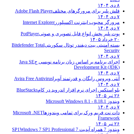
۸ دی ۱۴۰۴
فلش پلیر برای مرورگرهای مختلف
Adobe Flash Player
۷ دی ۱۴۰۴
مرورگر محبوب اینترنت اکسپلورر
Internet Explorer
۷ دی ۱۴۰۴
پوت پلیر پخش انواع فایل تصویری و صوتی
PotPlayer
۲۰ خرداد ۱۴۰۵
بسته امنیتی بیت دیفندر توتال سکوریتی
Bitdefender Total
Security
۷ دی ۱۴۰۴
اجرای برنامه بر اساس زبان برنامه نویسی ج
Java SE
Development Kit (JDK)
۷ دی ۱۴۰۴
آنتی ویروس رایگان و قدرتمند آویرا
Avira Free Antivirus
۷ دی ۱۴۰۴
بلو استکس اجرای نرم افزار اندروید در کام
BlueStacks
۲۶ تیر ۱۴۰۵
ویندوز 8.1
8.1 - Microsoft Windows 8.1
۷ دی ۱۴۰۴
دات نت فریم ورک برای تمامی ویندوزها
Microsoft .NET
Framework
۲۶ تیر ۱۴۰۵
ویندوز 7 همراه آپدیت 7 SP1
Windows 7 SP1 Professional