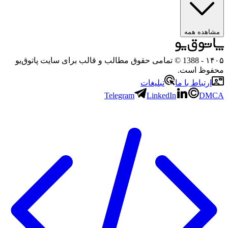
ه همه
- 1388 © تمامی حقوق مطالب و قالب برای سایت پاتوق‌یو
 است.
باط با ما
تبلیغات
Telegram
LinkedIn