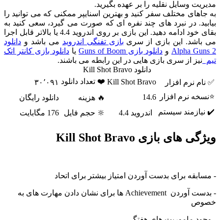
 وسایل نقلیه را بر عهده بگیرید.
ای مختلف سفر کنید و بهترین اسنایپر ممکنی که می توانید را
. در نبرد های چند نفره ای که صورت می گیرد، سعی کنید به
بقای خود ادامه دهید. این بازی بر روی اندروید 4.4 یا بالاتر قابل اجرا
شد. این بازی از سری
بازی تفنگی اندروید
می باشد و
دانلود
Alpha G
و
دانلود بازی Guns of Boom
یا
دانلود بازی کانتر اتک
ز از سری بازی هایی در این رابطه می باشند.
دانلود Kill Shot Bravo
❤️ تعداد دانلود
Kill Shot Bravo
نرم افزار
۳۰٬۰۹۱
 نرم افزار
14.6
🔥 هزینه
دانلود رایگان
ازمند سیستم
اندروید 4.4
🔆 حجم فایل
176 مگابایت
ای بازی Kill Shot Bravo
قه برای بدست آوردن امتیاز بیشتر برای اتحاد
- بدست آوردن Achievement ها برای نشان دادن مهارت های به
ص
د ماموریت های هفتگی