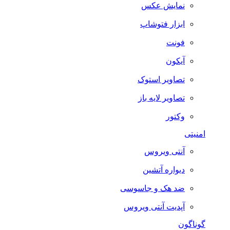
نمایش عکس
ابزار فتوشاپ
فونت
آیکون
تصاویر استوک
تصاویر لایه باز
وکتور
امنیتی
آنتی ویروس
دیواره آتشین
ضد هک و جاسوسی
آپدیت آنتی ویروس
گوناگون