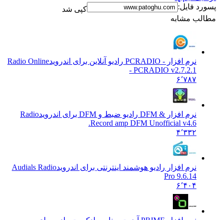
فایل:
کپی شد
 مشابه
نرم افزار - PCRADIO رادیو آنلاین برای اندروید
Radio Online
- PCRADIO v2.7.2.1
۶٬۷۸۷
نرم افزار & DFM رادیو ضبط و DFM برای اندروید
Radio
Record amp DFM Unofficial v4.6.
۴٬۳۳۲
نرم افزار رادیو هوشمند اینترنتی برای اندروید
Audials Radio
Pro 9.6.14
۶٬۴۰۴