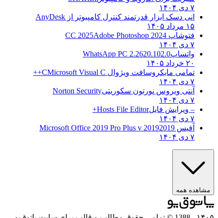
۷ دی ۱۴۰۴
انی دسک ابزار قدرتمند کنترل کامپیوتر از
AnyDesk
۱۵ مرداد ۱۴۰۵
فتوشاپ CC 2025
Adobe Photoshop 2024
۷ دی ۱۴۰۴
واتساپ
WhatsApp PC 2.2620.102.0
۲۰ خرداد ۱۴۰۵
تمامی مایکروسافت ویژوال C
Microsoft Visual C++
۷ دی ۱۴۰۴
آنتی ویروس نورتون سکوریتی
Norton Security
۷ دی ۱۴۰۴
– ویرایش فایل
Hosts File Editor+
۷ دی ۱۴۰۴
آفیس 2019
2019 Microsoft Office 2019 Pro Plus v
۷ دی ۱۴۰۴
ه همه
- 1388 © تمامی حقوق مطالب و قالب برای سایت پاتوق‌یو