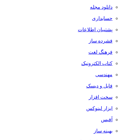
دانلود مجله
حسابداری
پشتیبان اطلاعات
فشرده ساز
فرهنگ لغت
کتاب الکترونیک
مهندسی
فایل و دیسک
سخت افزار
ابزار لینوکس
آفیس
بهینه ساز