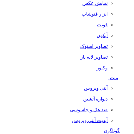
نمایش عکس
ابزار فتوشاپ
فونت
آیکون
تصاویر استوک
تصاویر لایه باز
وکتور
امنیتی
آنتی ویروس
دیواره آتشین
ضد هک و جاسوسی
آپدیت آنتی ویروس
گوناگون