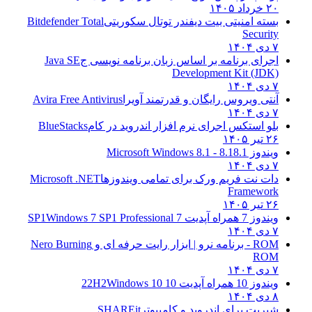
۲۰ خرداد ۱۴۰۵
بسته امنیتی بیت دیفندر توتال سکوریتی
Bitdefender Total
Security
۷ دی ۱۴۰۴
اجرای برنامه بر اساس زبان برنامه نویسی ج
Java SE
Development Kit (JDK)
۷ دی ۱۴۰۴
آنتی ویروس رایگان و قدرتمند آویرا
Avira Free Antivirus
۷ دی ۱۴۰۴
بلو استکس اجرای نرم افزار اندروید در کام
BlueStacks
۲۶ تیر ۱۴۰۵
ویندوز 8.1
8.1 - Microsoft Windows 8.1
۷ دی ۱۴۰۴
دات نت فریم ورک برای تمامی ویندوزها
Microsoft .NET
Framework
۲۶ تیر ۱۴۰۵
ویندوز 7 همراه آپدیت 7 SP1
Windows 7 SP1 Professional
۷ دی ۱۴۰۴
ROM - برنامه نرو | ابزار رایت حرفه ای و
Nero Burning
ROM
۷ دی ۱۴۰۴
ویندوز 10 همراه آپدیت 10 22H2
Windows 10
۸ دی ۱۴۰۴
شیریت برای اندروید و کامپیوتر
SHAREit