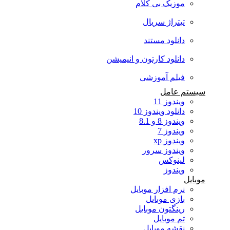
موزیک بی کلام
تیتراژ سریال
دانلود مستند
دانلود کارتون و انیمیشن
فیلم آموزشی
سیستم عامل
ویندوز 11
دانلود ویندوز 10
ویندوز 8 و 8.1
ویندوز 7
ویندوز xp
ویندوز سرور
لینوکس
ویندوز
موبایل
نرم افزار موبایل
بازی موبایل
رینگتون موبایل
تم موبایل
نقشه موبایل