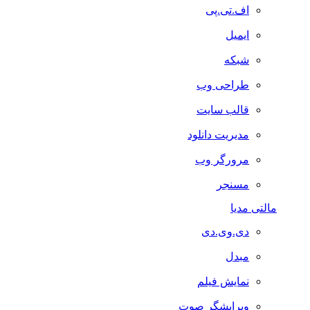
اف.تی.پی
ایمیل
شبکه
طراحی وب
قالب سایت
مدیریت دانلود
مرورگر وب
مسنجر
مالتی مدیا
دی.وی.دی
مبدل
نمایش فیلم
ویرایشگر صوت