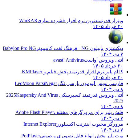
وینرار قدرتمندترین نرم افزار فشرده سازی
WinRAR
۲۰ خرداد ۱۴۰۵
دیکشنری بابیلون NG - فرهنگ لغت کامپیوتر
Babylon Pro NG
۷ دی ۱۴۰۴
آنتی ویروس آواست
avast! Antivirus
۲۰ خرداد ۱۴۰۵
کا ام پلیر نرم افزار قدرتمند پخش فیلم و
KMPlayer
۲۰ خرداد ۱۴۰۵
فارسی نویس لیومون پارسی نگار
LeoMoon ParsiNegar
۸ دی ۱۴۰۴
آنتی ویروس قدرتمند کسپرسکی 2025
Kaspersky Anti Virus
2025
۸ دی ۱۴۰۴
فلش پلیر برای مرورگرهای مختلف
Adobe Flash Player
۷ دی ۱۴۰۴
مرورگر محبوب اینترنت اکسپلورر
Internet Explorer
۷ دی ۱۴۰۴
پوت پلیر پخش انواع فایل تصویری و صوتی
PotPlayer