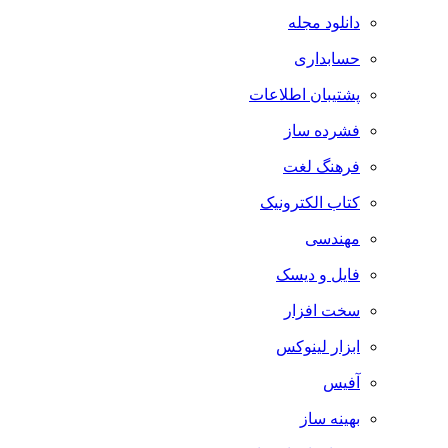
دانلود مجله
حسابداری
پشتیبان اطلاعات
فشرده ساز
فرهنگ لغت
کتاب الکترونیک
مهندسی
فایل و دیسک
سخت افزار
ابزار لینوکس
آفیس
بهینه ساز