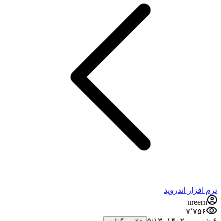
نرم افزار اندروید
nreern
۷٬۷۵۶
۶ شهریور ۱۴۰۲،‏ ۵:۱۳