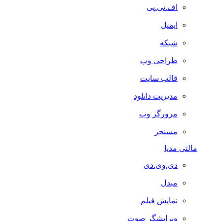
اف.تی.پی
ایمیل
شبکه
طراحی وب
قالب سایت
مدیریت دانلود
مرورگر وب
مسنجر
مالتی مدیا
دی.وی.دی
مبدل
نمایش فیلم
ویرایشگر صوت