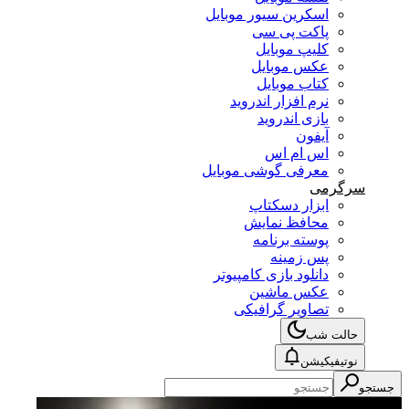
اسکرین سیور موبایل
پاکت پی سی
کلیپ موبایل
عکس موبایل
کتاب موبایل
نرم افزار اندروید
بازی اندروید
آیفون
اس ام اس
معرفی گوشی موبایل
سرگرمی
ابزار دسکتاپ
محافظ نمایش
پوسته برنامه
پس زمینه
دانلود بازی کامپیوتر
عکس ماشین
تصاویر گرافیکی
حالت شب
نوتیفیکیشن
جستجو