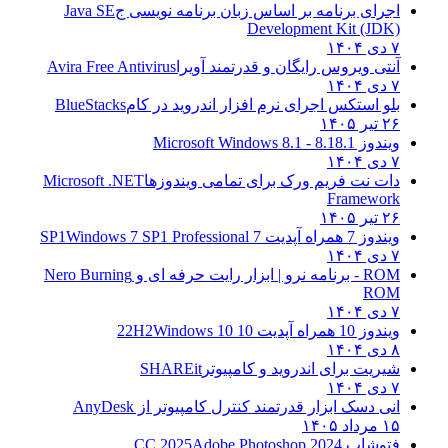
اجرای برنامه بر اساس زبان برنامه نویسی ج
Java SE
Development Kit (JDK)
۷ دی ۱۴۰۴
آنتی ویروس رایگان و قدرتمند آویرا
Avira Free Antivirus
۷ دی ۱۴۰۴
بلو استکس اجرای نرم افزار اندروید در کام
BlueStacks
۲۶ تیر ۱۴۰۵
ویندوز 8.1
8.1 - Microsoft Windows 8.1
۷ دی ۱۴۰۴
دات نت فریم ورک برای تمامی ویندوزها
Microsoft .NET
Framework
۲۶ تیر ۱۴۰۵
ویندوز 7 همراه آپدیت 7 SP1
Windows 7 SP1 Professional
۷ دی ۱۴۰۴
ROM - برنامه نرو | ابزار رایت حرفه ای و
Nero Burning
ROM
۷ دی ۱۴۰۴
ویندوز 10 همراه آپدیت 10 22H2
Windows 10
۸ دی ۱۴۰۴
شیریت برای اندروید و کامپیوتر
SHAREit
۷ دی ۱۴۰۴
انی دسک ابزار قدرتمند کنترل کامپیوتر از
AnyDesk
۱۵ مرداد ۱۴۰۵
فتوشاپ CC 2025
Adobe Photoshop 2024