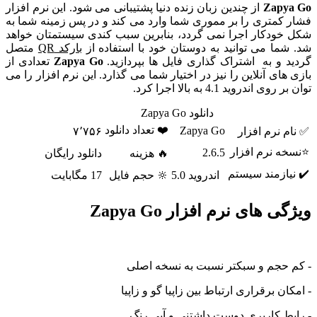
Zapya Go
از چندین زبان زنده دنیا پشتیبانی می شود. این نرم افزار
فشار کمتری را بر مموری شما وارد می کند و در پس زمینه شما به
شکل خودکار اجرا نمی گردد، بنابرین سبب کندی سیستمتان خواهد
شد. شما می توانید به دوستان خود با استفاده از
بارکد QR
متصل
گردید و به اشتراک گذاری فایل ها بپردازید.
Zapya Go
تعدادی از
بازی های آنلاین را نیز در اختیار شما می گذارد. این نرم افزار را می
توان بر روی اندروید 4.1 به بالا اجرا کرد.
دانلود Zapya Go
❤️ تعداد دانلود
Zapya Go
✅ نام نرم افزار
۷٬۷۵۶
⭐نسخه نرم افزار
2.6.5
🔥 هزینه
دانلود رایگان
✔️ نیازمند سیستم
اندروید 5.0
🔆 حجم فایل
17 مگابایت
ویژگی های نرم افزار Zapya Go
- کم حجم و سبکتر نسبت به نسخه اصلی
- امکان برقراری ارتباط بین زاپیا گو و زاپیا
- رابط کاربری دوست داشتنی و آبی رنگ