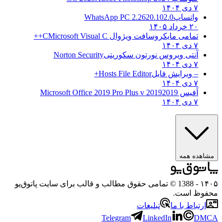
۷ دی ۱۴۰۴
واتساپ
WhatsApp PC 2.2620.102.0
۲۰ خرداد ۱۴۰۵
تمامی مایکروسافت ویژوال C
Microsoft Visual C++
۷ دی ۱۴۰۴
آنتی ویروس نورتون سکوریتی
Norton Security
۷ دی ۱۴۰۴
– ویرایش فایل
Hosts File Editor+
۷ دی ۱۴۰۴
آفیس 2019
2019 Microsoft Office 2019 Pro Plus v
۷ دی ۱۴۰۴
مشاهده همه
۱۴۰۵
- 1388 © تمامی حقوق مطالب و قالب برای سایت پاتوق‌یو
محفوظ است.
ارتباط با ما
تبلیغات
Telegram
LinkedIn
DMCA