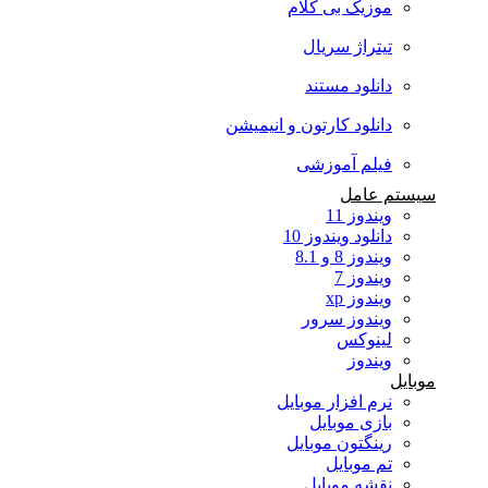
موزیک بی کلام
تیتراژ سریال
دانلود مستند
دانلود کارتون و انیمیشن
فیلم آموزشی
سیستم عامل
ویندوز 11
دانلود ویندوز 10
ویندوز 8 و 8.1
ویندوز 7
ویندوز xp
ویندوز سرور
لینوکس
ویندوز
موبایل
نرم افزار موبایل
بازی موبایل
رینگتون موبایل
تم موبایل
نقشه موبایل