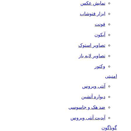
نمایش عکس
ابزار فتوشاپ
فونت
آیکون
تصاویر استوک
تصاویر لایه باز
وکتور
امنیتی
آنتی ویروس
دیواره آتشین
ضد هک و جاسوسی
آپدیت آنتی ویروس
گوناگون