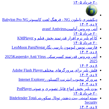
۲۰ خرداد ۱۴۰۵
دیکشنری بابیلون NG - فرهنگ لغت کامپیوتر
Babylon Pro NG
۷ دی ۱۴۰۴
آنتی ویروس آواست
avast! Antivirus
۲۰ خرداد ۱۴۰۵
کا ام پلیر نرم افزار قدرتمند پخش فیلم و
KMPlayer
۲۰ خرداد ۱۴۰۵
فارسی نویس لیومون پارسی نگار
LeoMoon ParsiNegar
۸ دی ۱۴۰۴
آنتی ویروس قدرتمند کسپرسکی 2025
Kaspersky Anti Virus
2025
۸ دی ۱۴۰۴
فلش پلیر برای مرورگرهای مختلف
Adobe Flash Player
۷ دی ۱۴۰۴
مرورگر محبوب اینترنت اکسپلورر
Internet Explorer
۷ دی ۱۴۰۴
پوت پلیر پخش انواع فایل تصویری و صوتی
PotPlayer
۲۰ خرداد ۱۴۰۵
بسته امنیتی بیت دیفندر توتال سکوریتی
Bitdefender Total
Security
۷ دی ۱۴۰۴