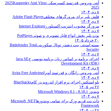
آنتی ویروس قدرتمند کسپرسکی 2025
Kaspersky Anti Virus
2025
۸ دی ۱۴۰۴
فلش پلیر برای مرورگرهای مختلف
Adobe Flash Player
۷ دی ۱۴۰۴
مرورگر محبوب اینترنت اکسپلورر
Internet Explorer
۷ دی ۱۴۰۴
پوت پلیر پخش انواع فایل تصویری و صوتی
PotPlayer
۲۰ خرداد ۱۴۰۵
بسته امنیتی بیت دیفندر توتال سکوریتی
Bitdefender Total
Security
۷ دی ۱۴۰۴
اجرای برنامه بر اساس زبان برنامه نویسی ج
Java SE
Development Kit (JDK)
۷ دی ۱۴۰۴
آنتی ویروس رایگان و قدرتمند آویرا
Avira Free Antivirus
۷ دی ۱۴۰۴
بلو استکس اجرای نرم افزار اندروید در کام
BlueStacks
۲۶ تیر ۱۴۰۵
ویندوز 8.1
8.1 - Microsoft Windows 8.1
۷ دی ۱۴۰۴
دات نت فریم ورک برای تمامی ویندوزها
Microsoft .NET
Framework
۲۶ تیر ۱۴۰۵