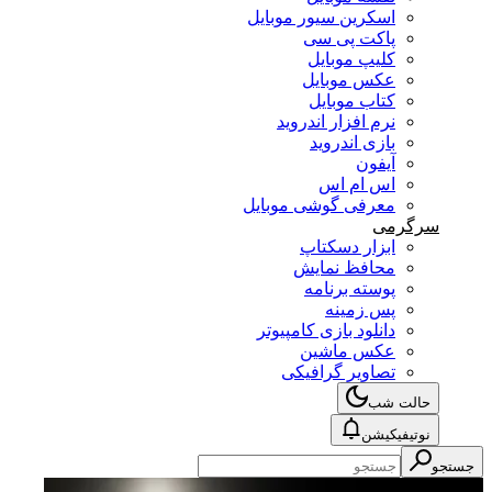
اسکرین سیور موبایل
پاکت پی سی
کلیپ موبایل
عکس موبایل
کتاب موبایل
نرم افزار اندروید
بازی اندروید
آیفون
اس ام اس
معرفی گوشی موبایل
سرگرمی
ابزار دسکتاپ
محافظ نمایش
پوسته برنامه
پس زمینه
دانلود بازی کامپیوتر
عکس ماشین
تصاویر گرافیکی
حالت شب
نوتیفیکیشن
جستجو