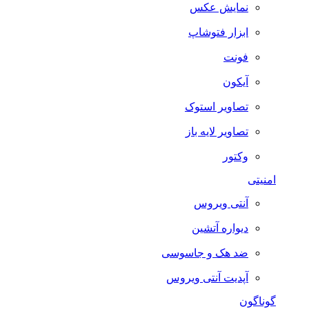
نمایش عکس
ابزار فتوشاپ
فونت
آیکون
تصاویر استوک
تصاویر لایه باز
وکتور
امنیتی
آنتی ویروس
دیواره آتشین
ضد هک و جاسوسی
آپدیت آنتی ویروس
گوناگون