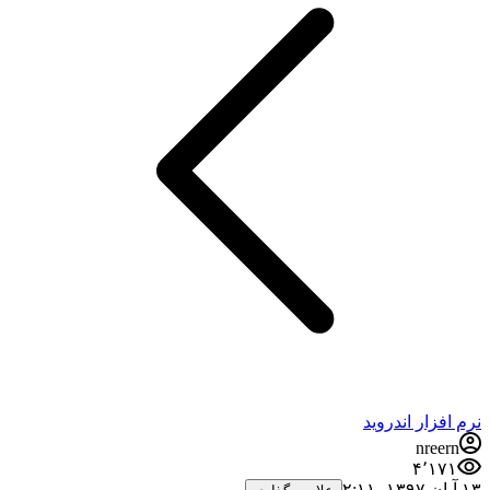
نرم افزار اندروید
nreern
۴٬۱۷۱
۱۳ آبان ۱۳۹۷،‏ ۲:۱۱