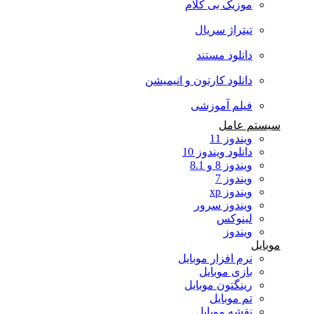
موزیک بی کلام
تیتراژ سریال
دانلود مستند
دانلود کارتون و انیمیشن
فیلم آموزشی
سیستم عامل
ویندوز 11
دانلود ویندوز 10
ویندوز 8 و 8.1
ویندوز 7
ویندوز xp
ویندوز سرور
لینوکس
ویندوز
موبایل
نرم افزار موبایل
بازی موبایل
رینگتون موبایل
تم موبایل
نقشه موبایل