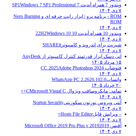
ویندوز 7 همراه آپدیت 7 SP1
Windows 7 SP1 Professional
۷ دی ۱۴۰۴
ROM - برنامه نرو | ابزار رایت حرفه ای و
Nero Burning
ROM
۷ دی ۱۴۰۴
ویندوز 10 همراه آپدیت 10 22H2
Windows 10
۸ دی ۱۴۰۴
شیریت برای اندروید و کامپیوتر
SHAREit
۷ دی ۱۴۰۴
انی دسک ابزار قدرتمند کنترل کامپیوتر از
AnyDesk
۱۵ مرداد ۱۴۰۵
فتوشاپ CC 2025
Adobe Photoshop 2024
۷ دی ۱۴۰۴
واتساپ
WhatsApp PC 2.2620.102.0
۲۰ خرداد ۱۴۰۵
تمامی مایکروسافت ویژوال C
Microsoft Visual C++
۷ دی ۱۴۰۴
آنتی ویروس نورتون سکوریتی
Norton Security
۷ دی ۱۴۰۴
– ویرایش فایل
Hosts File Editor+
۷ دی ۱۴۰۴
آفیس 2019
2019 Microsoft Office 2019 Pro Plus v
۷ دی ۱۴۰۴