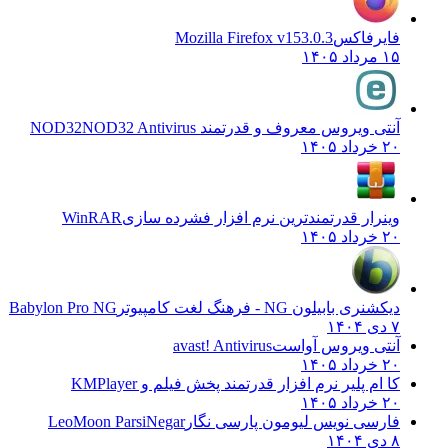
فایرفاکس
Mozilla Firefox v153.0.3
۱۵ مرداد ۱۴۰۵
آنتی ویروس معروف و قدرتمند NOD32
NOD32 Antivirus
۲۰ خرداد ۱۴۰۵
وینرار قدرتمندترین نرم افزار فشرده سازی
WinRAR
۲۰ خرداد ۱۴۰۵
دیکشنری بابیلون NG - فرهنگ لغت کامپیوتر
Babylon Pro NG
۷ دی ۱۴۰۴
آنتی ویروس آواست
avast! Antivirus
۲۰ خرداد ۱۴۰۵
کا ام پلیر نرم افزار قدرتمند پخش فیلم و
KMPlayer
۲۰ خرداد ۱۴۰۵
فارسی نویس لیومون پارسی نگار
LeoMoon ParsiNegar
۸ دی ۱۴۰۴