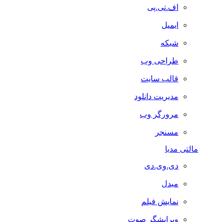
اف.تی.پی
ایمیل
شبکه
طراحی وب
قالب سایت
مدیریت دانلود
مرورگر وب
مسنجر
مالتی مدیا
دی.وی.دی
مبدل
نمایش فیلم
ویرایشگر صوت