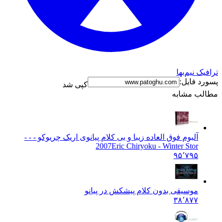
ترافیک نیم‌بها
پسورد فایل:
کپی شد
مطالب مشابه
آلبوم فوق العاده زیبا و بی کلام پیانوی اریک چریوکو - - -
2007
Eric Chiryoku - Winter Stor
۹۵٬۷۹۵
موسیقی بدون کلام پیشکش در پیانو
۳۸٬۸۷۷