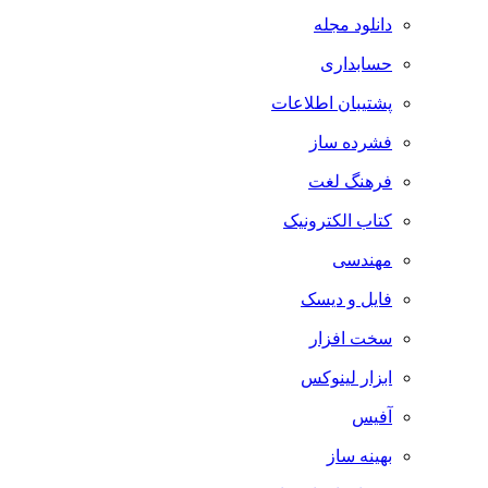
دانلود مجله
حسابداری
پشتیبان اطلاعات
فشرده ساز
فرهنگ لغت
کتاب الکترونیک
مهندسی
فایل و دیسک
سخت افزار
ابزار لینوکس
آفیس
بهینه ساز