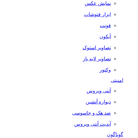
نمایش عکس
ابزار فتوشاپ
فونت
آیکون
تصاویر استوک
تصاویر لایه باز
وکتور
امنیتی
آنتی ویروس
دیواره آتشین
ضد هک و جاسوسی
آپدیت آنتی ویروس
گوناگون