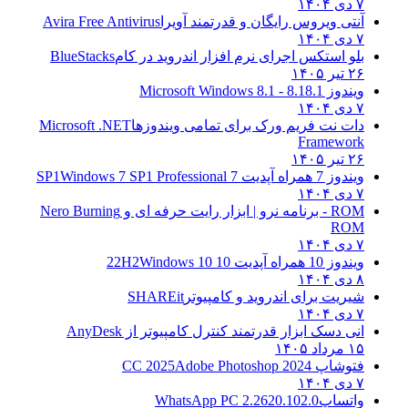
۷ دی ۱۴۰۴
آنتی ویروس رایگان و قدرتمند آویرا
Avira Free Antivirus
۷ دی ۱۴۰۴
بلو استکس اجرای نرم افزار اندروید در کام
BlueStacks
۲۶ تیر ۱۴۰۵
ویندوز 8.1
8.1 - Microsoft Windows 8.1
۷ دی ۱۴۰۴
دات نت فریم ورک برای تمامی ویندوزها
Microsoft .NET
Framework
۲۶ تیر ۱۴۰۵
ویندوز 7 همراه آپدیت 7 SP1
Windows 7 SP1 Professional
۷ دی ۱۴۰۴
ROM - برنامه نرو | ابزار رایت حرفه ای و
Nero Burning
ROM
۷ دی ۱۴۰۴
ویندوز 10 همراه آپدیت 10 22H2
Windows 10
۸ دی ۱۴۰۴
شیریت برای اندروید و کامپیوتر
SHAREit
۷ دی ۱۴۰۴
انی دسک ابزار قدرتمند کنترل کامپیوتر از
AnyDesk
۱۵ مرداد ۱۴۰۵
فتوشاپ CC 2025
Adobe Photoshop 2024
۷ دی ۱۴۰۴
واتساپ
WhatsApp PC 2.2620.102.0