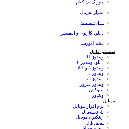
موزیک بی کلام
تیتراژ سریال
دانلود مستند
دانلود کارتون و انیمیشن
فیلم آموزشی
سیستم عامل
ویندوز 11
دانلود ویندوز 10
ویندوز 8 و 8.1
ویندوز 7
ویندوز xp
ویندوز سرور
لینوکس
ویندوز
موبایل
نرم افزار موبایل
بازی موبایل
رینگتون موبایل
تم موبایل
نقشه موبایل