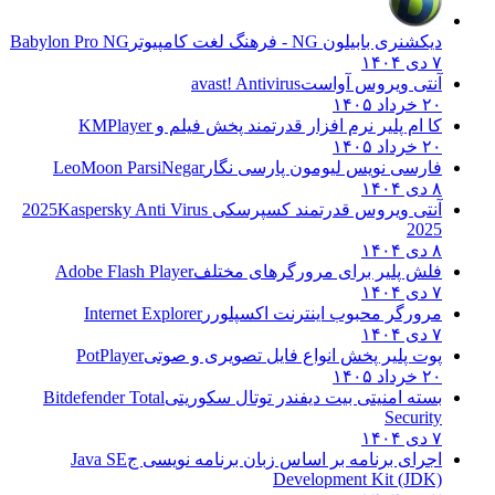
دیکشنری بابیلون NG - فرهنگ لغت کامپیوتر
Babylon Pro NG
۷ دی ۱۴۰۴
آنتی ویروس آواست
avast! Antivirus
۲۰ خرداد ۱۴۰۵
کا ام پلیر نرم افزار قدرتمند پخش فیلم و
KMPlayer
۲۰ خرداد ۱۴۰۵
فارسی نویس لیومون پارسی نگار
LeoMoon ParsiNegar
۸ دی ۱۴۰۴
آنتی ویروس قدرتمند کسپرسکی 2025
Kaspersky Anti Virus
2025
۸ دی ۱۴۰۴
فلش پلیر برای مرورگرهای مختلف
Adobe Flash Player
۷ دی ۱۴۰۴
مرورگر محبوب اینترنت اکسپلورر
Internet Explorer
۷ دی ۱۴۰۴
پوت پلیر پخش انواع فایل تصویری و صوتی
PotPlayer
۲۰ خرداد ۱۴۰۵
بسته امنیتی بیت دیفندر توتال سکوریتی
Bitdefender Total
Security
۷ دی ۱۴۰۴
اجرای برنامه بر اساس زبان برنامه نویسی ج
Java SE
Development Kit (JDK)