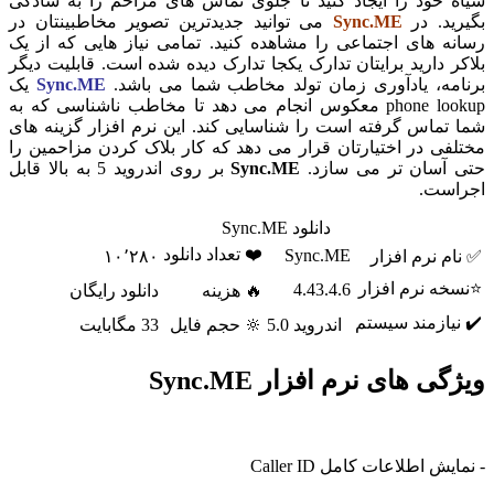
سیاه خود را ایجاد کنید تا جلوی تماس های مزاحم را به سادگی
بگیرید. در
Sync.ME
می توانید جدیدترین تصویر مخاطبینتان در
رسانه های اجتماعی را مشاهده کنید. تمامی نیاز هایی که از یک
بلاکر دارید برایتان تدارک یکجا تدارک دیده شده است. قابلیت دیگر
برنامه، یادآوری زمان تولد مخاطب شما می باشد.
Sync.ME
یک
phone lookup معکوس انجام می دهد تا مخاطب ناشناسی که به
شما تماس گرفته است را شناسایی کند. این نرم افزار گزینه های
مختلفی در اختیارتان قرار می دهد که کار بلاک کردن مزاحمین را
حتی آسان تر می سازد.
Sync.ME
بر روی اندروید 5 به بالا قابل
اجراست.
دانلود Sync.ME
❤️ تعداد دانلود
Sync.ME
✅ نام نرم افزار
۱۰٬۲۸۰
⭐نسخه نرم افزار
4.43.4.6
🔥 هزینه
دانلود رایگان
✔️ نیازمند سیستم
اندروید 5.0
🔆 حجم فایل
33 مگابایت
ویژگی های نرم افزار Sync.ME
- نمایش اطلاعات کامل Caller ID