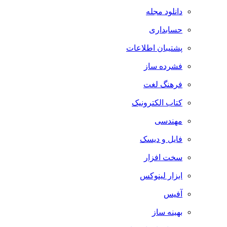
دانلود مجله
حسابداری
پشتیبان اطلاعات
فشرده ساز
فرهنگ لغت
کتاب الکترونیک
مهندسی
فایل و دیسک
سخت افزار
ابزار لینوکس
آفیس
بهینه ساز