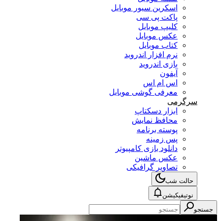
اسکرین سیور موبایل
پاکت پی سی
کلیپ موبایل
عکس موبایل
کتاب موبایل
نرم افزار اندروید
بازی اندروید
آیفون
اس ام اس
معرفی گوشی موبایل
سرگرمی
ابزار دسکتاپ
محافظ نمایش
پوسته برنامه
پس زمینه
دانلود بازی کامپیوتر
عکس ماشین
تصاویر گرافیکی
حالت شب
نوتیفیکیشن
جستجو