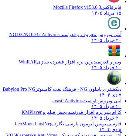
فایرفاکس
Mozilla Firefox v153.0.3
۱۵ مرداد ۱۴۰۵
آنتی ویروس معروف و قدرتمند NOD32
NOD32 Antivirus
۲۰ خرداد ۱۴۰۵
وینرار قدرتمندترین نرم افزار فشرده سازی
WinRAR
۲۰ خرداد ۱۴۰۵
دیکشنری بابیلون NG - فرهنگ لغت کامپیوتر
Babylon Pro NG
۷ دی ۱۴۰۴
آنتی ویروس آواست
avast! Antivirus
۲۰ خرداد ۱۴۰۵
کا ام پلیر نرم افزار قدرتمند پخش فیلم و
KMPlayer
۲۰ خرداد ۱۴۰۵
فارسی نویس لیومون پارسی نگار
LeoMoon ParsiNegar
۸ دی ۱۴۰۴
آنتی ویروس قدرتمند کسپرسکی 2025
Kaspersky Anti Virus