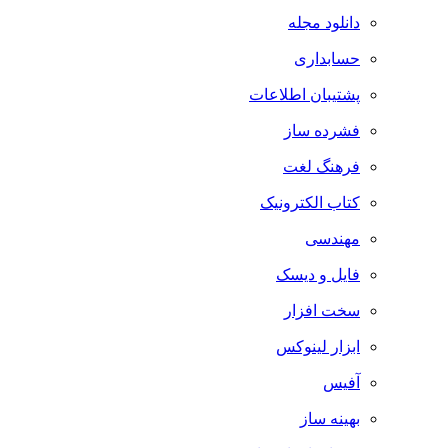
دانلود مجله
حسابداری
پشتیبان اطلاعات
فشرده ساز
فرهنگ لغت
کتاب الکترونیک
مهندسی
فایل و دیسک
سخت افزار
ابزار لینوکس
آفیس
بهینه ساز