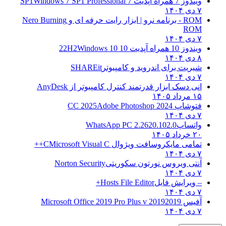
ویندوز 7 همراه آپدیت 7 SP1
Windows 7 SP1 Professional
۷ دی ۱۴۰۴
ROM - برنامه نرو | ابزار رایت حرفه ای و
Nero Burning
ROM
۷ دی ۱۴۰۴
ویندوز 10 همراه آپدیت 10 22H2
Windows 10
۸ دی ۱۴۰۴
شیریت برای اندروید و کامپیوتر
SHAREit
۷ دی ۱۴۰۴
انی دسک ابزار قدرتمند کنترل کامپیوتر از
AnyDesk
۱۵ مرداد ۱۴۰۵
فتوشاپ CC 2025
Adobe Photoshop 2024
۷ دی ۱۴۰۴
واتساپ
WhatsApp PC 2.2620.102.0
۲۰ خرداد ۱۴۰۵
تمامی مایکروسافت ویژوال C
Microsoft Visual C++
۷ دی ۱۴۰۴
آنتی ویروس نورتون سکوریتی
Norton Security
۷ دی ۱۴۰۴
– ویرایش فایل
Hosts File Editor+
۷ دی ۱۴۰۴
آفیس 2019
2019 Microsoft Office 2019 Pro Plus v
۷ دی ۱۴۰۴