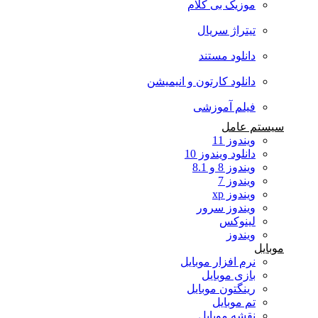
موزیک بی کلام
تیتراژ سریال
دانلود مستند
دانلود کارتون و انیمیشن
فیلم آموزشی
سیستم عامل
ویندوز 11
دانلود ویندوز 10
ویندوز 8 و 8.1
ویندوز 7
ویندوز xp
ویندوز سرور
لینوکس
ویندوز
موبایل
نرم افزار موبایل
بازی موبایل
رینگتون موبایل
تم موبایل
نقشه موبایل