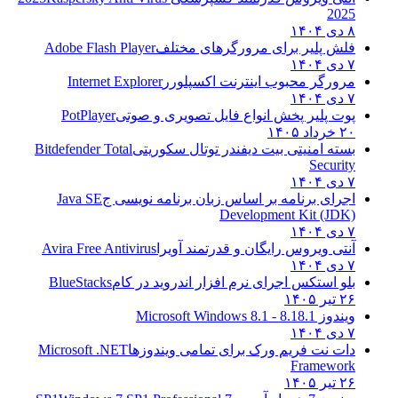
2025
۸ دی ۱۴۰۴
فلش پلیر برای مرورگرهای مختلف
Adobe Flash Player
۷ دی ۱۴۰۴
مرورگر محبوب اینترنت اکسپلورر
Internet Explorer
۷ دی ۱۴۰۴
پوت پلیر پخش انواع فایل تصویری و صوتی
PotPlayer
۲۰ خرداد ۱۴۰۵
بسته امنیتی بیت دیفندر توتال سکوریتی
Bitdefender Total
Security
۷ دی ۱۴۰۴
اجرای برنامه بر اساس زبان برنامه نویسی ج
Java SE
Development Kit (JDK)
۷ دی ۱۴۰۴
آنتی ویروس رایگان و قدرتمند آویرا
Avira Free Antivirus
۷ دی ۱۴۰۴
بلو استکس اجرای نرم افزار اندروید در کام
BlueStacks
۲۶ تیر ۱۴۰۵
ویندوز 8.1
8.1 - Microsoft Windows 8.1
۷ دی ۱۴۰۴
دات نت فریم ورک برای تمامی ویندوزها
Microsoft .NET
Framework
۲۶ تیر ۱۴۰۵