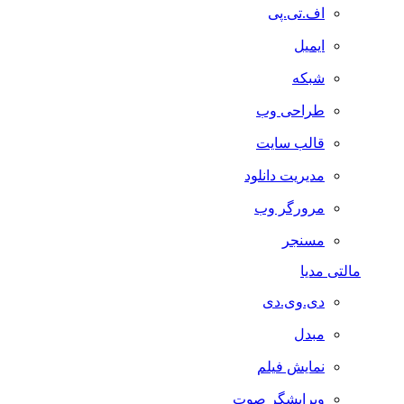
اف.تی.پی
ایمیل
شبکه
طراحی وب
قالب سایت
مدیریت دانلود
مرورگر وب
مسنجر
مالتی مدیا
دی.وی.دی
مبدل
نمایش فیلم
ویرایشگر صوت