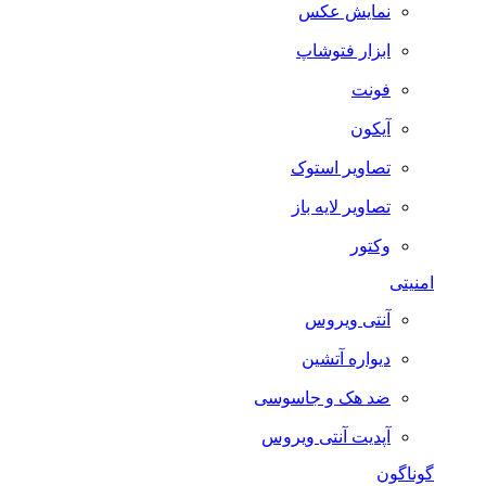
نمایش عکس
ابزار فتوشاپ
فونت
آیکون
تصاویر استوک
تصاویر لایه باز
وکتور
امنیتی
آنتی ویروس
دیواره آتشین
ضد هک و جاسوسی
آپدیت آنتی ویروس
گوناگون