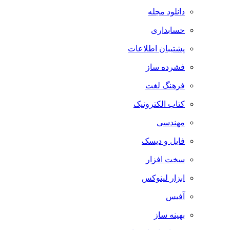
دانلود مجله
حسابداری
پشتیبان اطلاعات
فشرده ساز
فرهنگ لغت
کتاب الکترونیک
مهندسی
فایل و دیسک
سخت افزار
ابزار لینوکس
آفیس
بهینه ساز