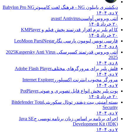
دیکشنری بابیلون NG - فرهنگ لغت کامپیوتر
Babylon Pro NG
۷ دی ۱۴۰۴
آنتی ویروس آواست
avast! Antivirus
۲۰ خرداد ۱۴۰۵
کا ام پلیر نرم افزار قدرتمند پخش فیلم و
KMPlayer
۲۰ خرداد ۱۴۰۵
فارسی نویس لیومون پارسی نگار
LeoMoon ParsiNegar
۸ دی ۱۴۰۴
آنتی ویروس قدرتمند کسپرسکی 2025
Kaspersky Anti Virus
2025
۸ دی ۱۴۰۴
فلش پلیر برای مرورگرهای مختلف
Adobe Flash Player
۷ دی ۱۴۰۴
مرورگر محبوب اینترنت اکسپلورر
Internet Explorer
۷ دی ۱۴۰۴
پوت پلیر پخش انواع فایل تصویری و صوتی
PotPlayer
۲۰ خرداد ۱۴۰۵
بسته امنیتی بیت دیفندر توتال سکوریتی
Bitdefender Total
Security
۷ دی ۱۴۰۴
اجرای برنامه بر اساس زبان برنامه نویسی ج
Java SE
Development Kit (JDK)
۷ دی ۱۴۰۴