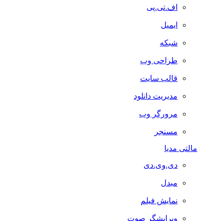
اف.تی.پی
ایمیل
شبکه
طراحی وب
قالب سایت
مدیریت دانلود
مرورگر وب
مسنجر
مالتی مدیا
دی.وی.دی
مبدل
نمایش فیلم
ویرایشگر صوت