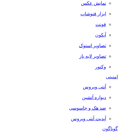
نمایش عکس
ابزار فتوشاپ
فونت
آیکون
تصاویر استوک
تصاویر لایه باز
وکتور
امنیتی
آنتی ویروس
دیواره آتشین
ضد هک و جاسوسی
آپدیت آنتی ویروس
گوناگون