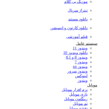
موزیک بی کلام
تیتراژ سریال
دانلود مستند
دانلود کارتون و انیمیشن
فیلم آموزشی
سیستم عامل
ویندوز 11
دانلود ویندوز 10
ویندوز 8 و 8.1
ویندوز 7
ویندوز xp
ویندوز سرور
لینوکس
ویندوز
موبایل
نرم افزار موبایل
بازی موبایل
رینگتون موبایل
تم موبایل
نقشه موبایل