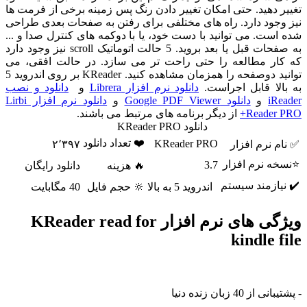
تغییر دهید. حتی امکان تغییر دادن رنگ پس زمینه برخی از فرمت ها
نیز وجود دارد. راه های مختلفی برای رفتن به صفحات بعدی طراحی
شده است. می توانید با دست خود، یا با دوکمه های کنترل صدا و ...
به صفحات قبل یا بعد بروید. 5 حالت اتوماتیک scroll نیز وجود دارد
که کار مطالعه را حتی راحت تر می سازد. در حالت افقی، می
توانید دوصفحه را همزمان مشاهده کنید. KReader بر روی اندروید 5
به بالا قابل اجراست.
دانلود نرم افزار Librera
و
دانلود و نصب
iReader
و
دانلود Google PDF Viewer
و
دانلود نرم افزار Lirbi
Reader PRO+
از دیگر برنامه های مرتبط می باشند.
دانلود KReader PRO
❤️ تعداد دانلود
KReader PRO
✅ نام نرم افزار
۲٬۳۹۷
⭐نسخه نرم افزار
3.7
🔥 هزینه
دانلود رایگان
✔️ نیازمند سیستم
اندروید 5 به بالا
🔆 حجم فایل
40 مگابایت
ویژگی های نرم افزار KReader read for
kindle file
- پشتیبانی از 40 زبان زنده دنیا