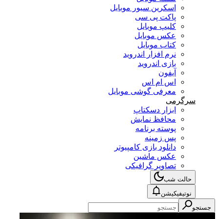
اسکرین سیور موبایل
پاکت پی سی
کلیپ موبایل
عکس موبایل
کتاب موبایل
نرم افزار اندروید
بازی اندروید
آیفون
اس ام اس
معرفی گوشی موبایل
سرگرمی
ابزار دسکتاپ
محافظ نمایش
پوسته برنامه
پس زمینه
دانلود بازی کامپیوتر
عکس ماشین
تصاویر گرافیکی
حالت شب
نوتیفیکیشن
جستجو