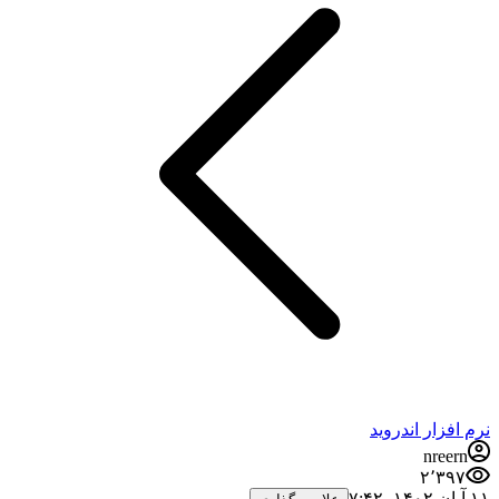
نرم افزار اندروید
nreern
۲٬۳۹۷
۱۱ آبان ۱۴۰۲،‏ ۷:۴۲