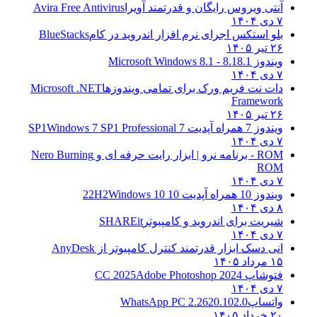
آنتی ویروس رایگان و قدرتمند آویرا
Avira Free Antivirus
۷ دی ۱۴۰۴
بلو استکس اجرای نرم افزار اندروید در کام
BlueStacks
۲۶ تیر ۱۴۰۵
ویندوز 8.1
8.1 - Microsoft Windows 8.1
۷ دی ۱۴۰۴
دات نت فریم ورک برای تمامی ویندوزها
Microsoft .NET
Framework
۲۶ تیر ۱۴۰۵
ویندوز 7 همراه آپدیت 7 SP1
Windows 7 SP1 Professional
۷ دی ۱۴۰۴
ROM - برنامه نرو | ابزار رایت حرفه ای و
Nero Burning
ROM
۷ دی ۱۴۰۴
ویندوز 10 همراه آپدیت 10 22H2
Windows 10
۸ دی ۱۴۰۴
شیریت برای اندروید و کامپیوتر
SHAREit
۷ دی ۱۴۰۴
انی دسک ابزار قدرتمند کنترل کامپیوتر از
AnyDesk
۱۵ مرداد ۱۴۰۵
فتوشاپ CC 2025
Adobe Photoshop 2024
۷ دی ۱۴۰۴
واتساپ
WhatsApp PC 2.2620.102.0
۲۰ خرداد ۱۴۰۵