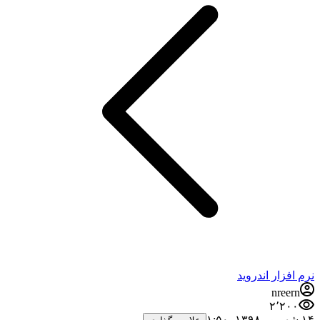
نرم افزار اندروید
nreern
۲٬۲۰۰
۱۴ شهریور ۱۳۹۸،‏ ۱:۵۰