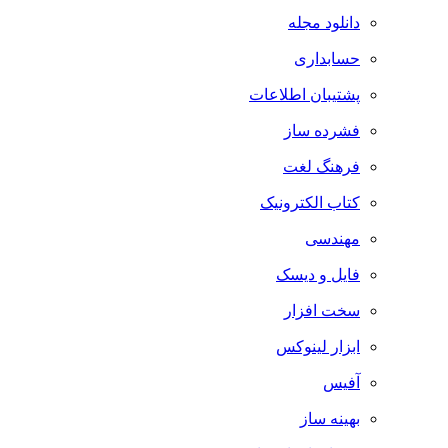
دانلود مجله
حسابداری
پشتیبان اطلاعات
فشرده ساز
فرهنگ لغت
کتاب الکترونیک
مهندسی
فایل و دیسک
سخت افزار
ابزار لینوکس
آفیس
بهینه ساز