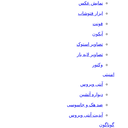
نمایش عکس
ابزار فتوشاپ
فونت
آیکون
تصاویر استوک
تصاویر لایه باز
وکتور
امنیتی
آنتی ویروس
دیواره آتشین
ضد هک و جاسوسی
آپدیت آنتی ویروس
گوناگون