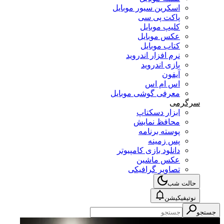
اسکرین سیور موبایل
پاکت پی سی
کلیپ موبایل
عکس موبایل
کتاب موبایل
نرم افزار اندروید
بازی اندروید
آیفون
اس ام اس
معرفی گوشی موبایل
سرگرمی
ابزار دسکتاپ
محافظ نمایش
پوسته برنامه
پس زمینه
دانلود بازی کامپیوتر
عکس ماشین
تصاویر گرافیکی
حالت شب
نوتیفیکیشن
جستجو