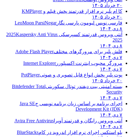
۲۰ خرداد ۱۴۰۵
کا ام پلیر نرم افزار قدرتمند پخش فیلم و
KMPlayer
۲۰ خرداد ۱۴۰۵
فارسی نویس لیومون پارسی نگار
LeoMoon ParsiNegar
۸ دی ۱۴۰۴
آنتی ویروس قدرتمند کسپرسکی 2025
Kaspersky Anti Virus
2025
۸ دی ۱۴۰۴
فلش پلیر برای مرورگرهای مختلف
Adobe Flash Player
۷ دی ۱۴۰۴
مرورگر محبوب اینترنت اکسپلورر
Internet Explorer
۷ دی ۱۴۰۴
پوت پلیر پخش انواع فایل تصویری و صوتی
PotPlayer
۲۰ خرداد ۱۴۰۵
بسته امنیتی بیت دیفندر توتال سکوریتی
Bitdefender Total
Security
۷ دی ۱۴۰۴
اجرای برنامه بر اساس زبان برنامه نویسی ج
Java SE
Development Kit (JDK)
۷ دی ۱۴۰۴
آنتی ویروس رایگان و قدرتمند آویرا
Avira Free Antivirus
۷ دی ۱۴۰۴
بلو استکس اجرای نرم افزار اندروید در کام
BlueStacks