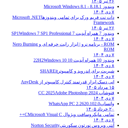
۲۶ تیر ۱۴۰۵
ویندوز 8.1
8.1 - Microsoft Windows 8.1
۷ دی ۱۴۰۴
دات نت فریم ورک برای تمامی ویندوزها
Microsoft .NET
Framework
۲۶ تیر ۱۴۰۵
ویندوز 7 همراه آپدیت 7 SP1
Windows 7 SP1 Professional
۷ دی ۱۴۰۴
ROM - برنامه نرو | ابزار رایت حرفه ای و
Nero Burning
ROM
۷ دی ۱۴۰۴
ویندوز 10 همراه آپدیت 10 22H2
Windows 10
۸ دی ۱۴۰۴
شیریت برای اندروید و کامپیوتر
SHAREit
۷ دی ۱۴۰۴
انی دسک ابزار قدرتمند کنترل کامپیوتر از
AnyDesk
۱۵ مرداد ۱۴۰۵
فتوشاپ CC 2025
Adobe Photoshop 2024
۷ دی ۱۴۰۴
واتساپ
WhatsApp PC 2.2620.102.0
۲۰ خرداد ۱۴۰۵
تمامی مایکروسافت ویژوال C
Microsoft Visual C++
۷ دی ۱۴۰۴
آنتی ویروس نورتون سکوریتی
Norton Security