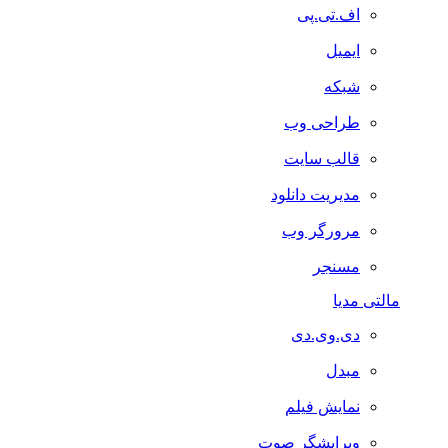
اف.تی.پی
ایمیل
شبکه
طراحی وب
قالب سایت
مدیریت دانلود
مرورگر وب
مسنجر
مالتی مدیا
دی.وی.دی
مبدل
نمایش فیلم
ویرایشگر صوت