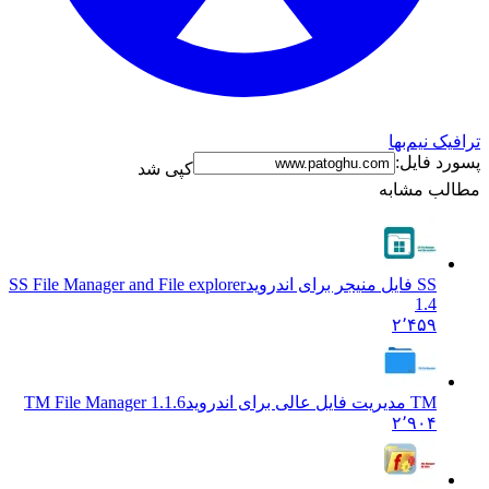
ترافیک نیم‌بها
پسورد فایل:
کپی شد
مطالب مشابه
SS فایل منیجر برای اندروید
SS File Manager and File explorer
1.4
۲٬۴۵۹
TM مدیریت فایل عالی برای اندروید
TM File Manager 1.1.6
۲٬۹۰۴