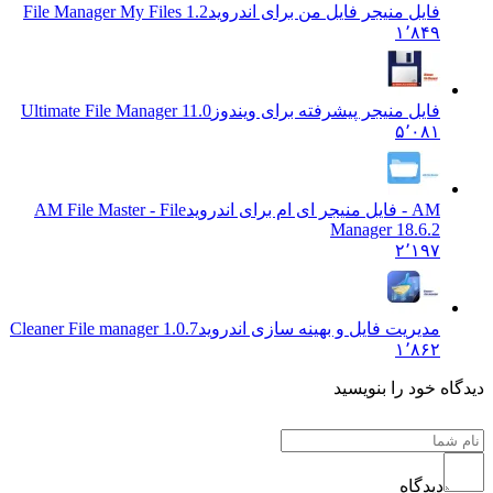
فایل منیجر فایل من برای اندروید
File Manager My Files 1.2
۱٬۸۴۹
فایل منیجر پیشرفته برای ویندوز
Ultimate File Manager 11.0
۵٬۰۸۱
AM - فایل منیجر ای ام برای اندروید
AM File Master - File
Manager 18.6.2
۲٬۱۹۷
مدیریت فایل و بهینه سازی اندروید
Cleaner File manager 1.0.7
۱٬۸۶۲
دیدگاه خود را بنویسید
دیدگاه