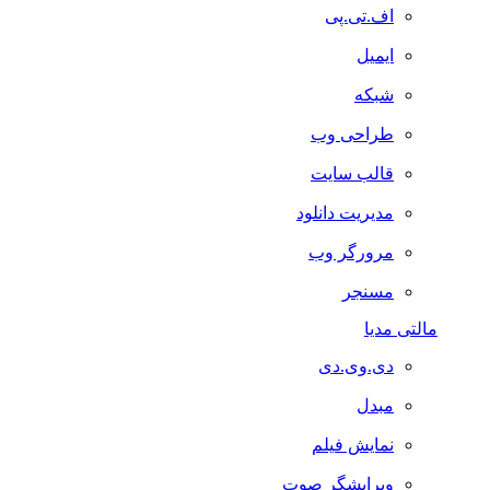
اف.تی.پی
ایمیل
شبکه
طراحی وب
قالب سایت
مدیریت دانلود
مرورگر وب
مسنجر
مالتی مدیا
دی.وی.دی
مبدل
نمایش فیلم
ویرایشگر صوت