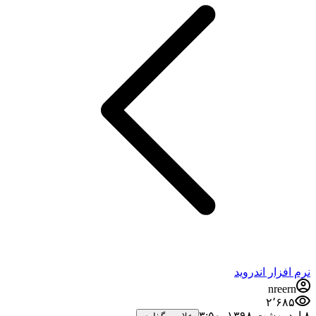
نرم افزار اندروید
nreern
۲٬۶۸۵
۸ اردیبهشت ۱۳۹۸،‏ ۳:۵۰