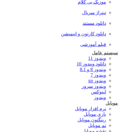
موزیک بی کلام
تیتراژ سریال
دانلود مستند
دانلود کارتون و انیمیشن
فیلم آموزشی
سیستم عامل
ویندوز 11
دانلود ویندوز 10
ویندوز 8 و 8.1
ویندوز 7
ویندوز xp
ویندوز سرور
لینوکس
ویندوز
موبایل
نرم افزار موبایل
بازی موبایل
رینگتون موبایل
تم موبایل
نقشه موبایل