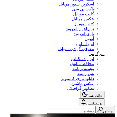
اسکرین سیور موبایل
پاکت پی سی
کلیپ موبایل
عکس موبایل
کتاب موبایل
نرم افزار اندروید
بازی اندروید
آیفون
اس ام اس
معرفی گوشی موبایل
سرگرمی
ابزار دسکتاپ
محافظ نمایش
پوسته برنامه
پس زمینه
دانلود بازی کامپیوتر
عکس ماشین
تصاویر گرافیکی
حالت شب
نوتیفیکیشن
جستجو