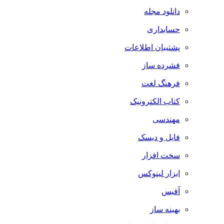
دانلود مجله
حسابداری
پشتیبان اطلاعات
فشرده ساز
فرهنگ لغت
کتاب الکترونیک
مهندسی
فایل و دیسک
سخت افزار
ابزار لینوکس
آفیس
بهینه ساز