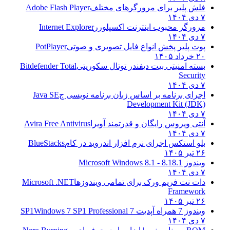
فلش پلیر برای مرورگرهای مختلف
Adobe Flash Player
۷ دی ۱۴۰۴
مرورگر محبوب اینترنت اکسپلورر
Internet Explorer
۷ دی ۱۴۰۴
پوت پلیر پخش انواع فایل تصویری و صوتی
PotPlayer
۲۰ خرداد ۱۴۰۵
بسته امنیتی بیت دیفندر توتال سکوریتی
Bitdefender Total
Security
۷ دی ۱۴۰۴
اجرای برنامه بر اساس زبان برنامه نویسی ج
Java SE
Development Kit (JDK)
۷ دی ۱۴۰۴
آنتی ویروس رایگان و قدرتمند آویرا
Avira Free Antivirus
۷ دی ۱۴۰۴
بلو استکس اجرای نرم افزار اندروید در کام
BlueStacks
۲۶ تیر ۱۴۰۵
ویندوز 8.1
8.1 - Microsoft Windows 8.1
۷ دی ۱۴۰۴
دات نت فریم ورک برای تمامی ویندوزها
Microsoft .NET
Framework
۲۶ تیر ۱۴۰۵
ویندوز 7 همراه آپدیت 7 SP1
Windows 7 SP1 Professional
۷ دی ۱۴۰۴