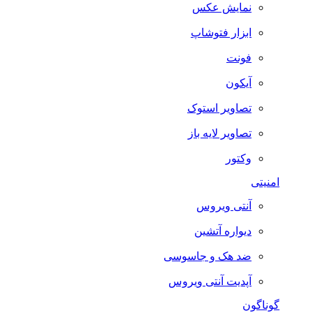
نمایش عکس
ابزار فتوشاپ
فونت
آیکون
تصاویر استوک
تصاویر لایه باز
وکتور
امنیتی
آنتی ویروس
دیواره آتشین
ضد هک و جاسوسی
آپدیت آنتی ویروس
گوناگون