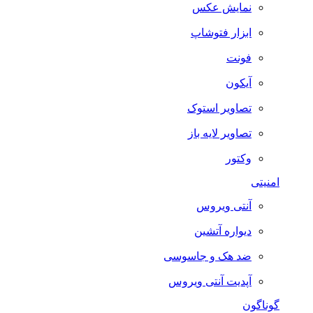
نمایش عکس
ابزار فتوشاپ
فونت
آیکون
تصاویر استوک
تصاویر لایه باز
وکتور
امنیتی
آنتی ویروس
دیواره آتشین
ضد هک و جاسوسی
آپدیت آنتی ویروس
گوناگون