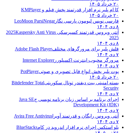
۲۰ خرداد ۱۴۰۵
کا ام پلیر نرم افزار قدرتمند پخش فیلم و
KMPlayer
۲۰ خرداد ۱۴۰۵
فارسی نویس لیومون پارسی نگار
LeoMoon ParsiNegar
۸ دی ۱۴۰۴
آنتی ویروس قدرتمند کسپرسکی 2025
Kaspersky Anti Virus
2025
۸ دی ۱۴۰۴
فلش پلیر برای مرورگرهای مختلف
Adobe Flash Player
۷ دی ۱۴۰۴
مرورگر محبوب اینترنت اکسپلورر
Internet Explorer
۷ دی ۱۴۰۴
پوت پلیر پخش انواع فایل تصویری و صوتی
PotPlayer
۲۰ خرداد ۱۴۰۵
بسته امنیتی بیت دیفندر توتال سکوریتی
Bitdefender Total
Security
۷ دی ۱۴۰۴
اجرای برنامه بر اساس زبان برنامه نویسی ج
Java SE
Development Kit (JDK)
۷ دی ۱۴۰۴
آنتی ویروس رایگان و قدرتمند آویرا
Avira Free Antivirus
۷ دی ۱۴۰۴
بلو استکس اجرای نرم افزار اندروید در کام
BlueStacks
۲۶ تیر ۱۴۰۵