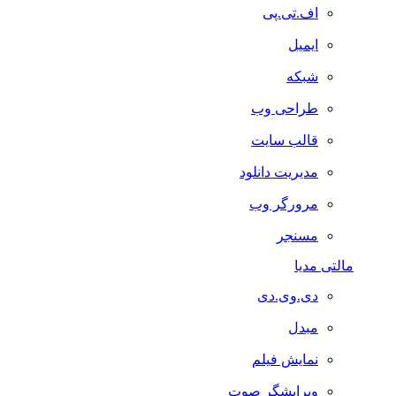
اف.تی.پی
ایمیل
شبکه
طراحی وب
قالب سایت
مدیریت دانلود
مرورگر وب
مسنجر
مالتی مدیا
دی.وی.دی
مبدل
نمایش فیلم
ویرایشگر صوت