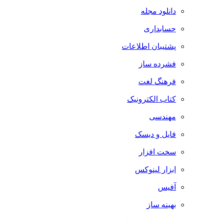
دانلود مجله
حسابداری
پشتیبان اطلاعات
فشرده ساز
فرهنگ لغت
کتاب الکترونیک
مهندسی
فایل و دیسک
سخت افزار
ابزار لینوکس
آفیس
بهینه ساز