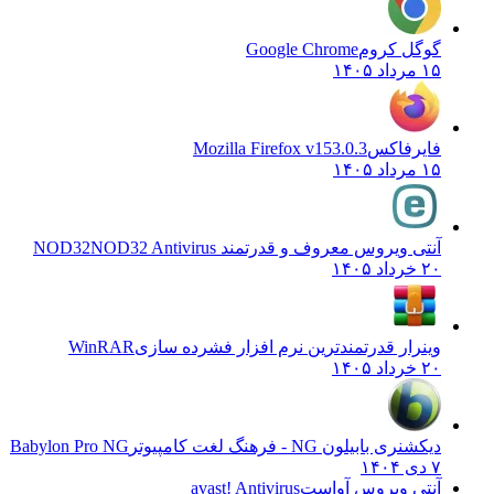
گوگل کروم
Google Chrome
۱۵ مرداد ۱۴۰۵
فایرفاکس
Mozilla Firefox v153.0.3
۱۵ مرداد ۱۴۰۵
آنتی ویروس معروف و قدرتمند NOD32
NOD32 Antivirus
۲۰ خرداد ۱۴۰۵
وینرار قدرتمندترین نرم افزار فشرده سازی
WinRAR
۲۰ خرداد ۱۴۰۵
دیکشنری بابیلون NG - فرهنگ لغت کامپیوتر
Babylon Pro NG
۷ دی ۱۴۰۴
آنتی ویروس آواست
avast! Antivirus