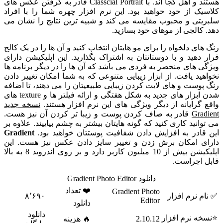
هستند و اهل کجا اند. با Classcial Portrait قادر به گرفتن عکس های
کلاسیک از خود خواهید بود. این نرم افزار چهره شما را با افراد
سلبریتی و محبوب مقایسه می کند و شبیه ترین نتایج را نشان می
دهد. کالجی از موهای خود بسازید.
رنگ های دلخواه را برای مو هایتان انتخاب کنید و آن ها را در یک کالج
قرار دهید و با دوستانتان به اشتراک بگذارید. این اپلیکیشن دارای
ویژگی های منحصر به فردی می باشد که آن ها را در دیگر برنامه ها
نخواهید یافت. از ابزار زیبایی متنوعی که به شما امکان تغییر دادن
رنگ پوست و های لایت کردن زیبایی طبیعیتان را می دهند، تا اضافه
شدن ابزار های جدید به شکل هفتگی و ارائه فیلتر ها و texture های
واقع گرایانه از دیگر ویژگی های این نرم افزار هستند.
نسخه جدید
Gradient
قادر به صاف کردن پوست و زیبا تر کردن آن نیز هست.
می توانید کاری کنید که گونه هایتان بیشتر به چشم بیاییند. علاوه بر
این قادر به افزایش دادن شفافیت پوستتان خواهید بود.
Gradient
دارای امکان برش زدن و تغییر سایز دادن عکس نیز هست. این
اپلیکیشن بیش از 10 میلیون کاربر دارد و بر روی اندروید 8 به بالا
قابل اجراست.
دانلود Gradient Photo Editor
❤️ تعداد
Gradient Photo
✅ نام نرم افزار
۸٬۶۹۰
Editor
دانلود
دانلود
⭐نسخه نرم افزار
2.10.12
🔥 هزینه