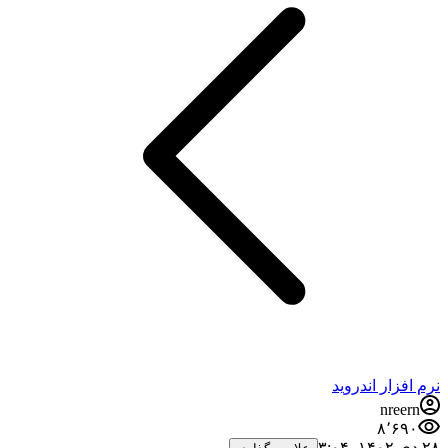
نرم افزار اندروید
nreern
۸٬۶۹۰
۲۸ دی ۱۴۰۲،‏ ۳:۰۴