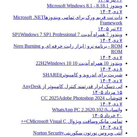
ویندوز 8.1
8.1 - Microsoft Windows 8.1
۷ دی ۱۴۰۴
دات نت فریم ورک برای تمامی ویندوزها
Microsoft .NET
Framework
۲۶ تیر ۱۴۰۵
ویندوز 7 همراه آپدیت 7 SP1
Windows 7 SP1 Professional
۷ دی ۱۴۰۴
ROM - برنامه نرو | ابزار رایت حرفه ای و
Nero Burning
ROM
۷ دی ۱۴۰۴
ویندوز 10 همراه آپدیت 10 22H2
Windows 10
۸ دی ۱۴۰۴
شیریت برای اندروید و کامپیوتر
SHAREit
۷ دی ۱۴۰۴
انی دسک ابزار قدرتمند کنترل کامپیوتر از
AnyDesk
۱۵ مرداد ۱۴۰۵
فتوشاپ CC 2025
Adobe Photoshop 2024
۷ دی ۱۴۰۴
واتساپ
WhatsApp PC 2.2620.102.0
۲۰ خرداد ۱۴۰۵
تمامی مایکروسافت ویژوال C
Microsoft Visual C++
۷ دی ۱۴۰۴
آنتی ویروس نورتون سکوریتی
Norton Security