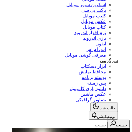
اسکرین سیور موبایل
پاکت پی سی
کلیپ موبایل
عکس موبایل
کتاب موبایل
نرم افزار اندروید
بازی اندروید
آیفون
اس ام اس
معرفی گوشی موبایل
سرگرمی
ابزار دسکتاپ
محافظ نمایش
پوسته برنامه
پس زمینه
دانلود بازی کامپیوتر
عکس ماشین
تصاویر گرافیکی
حالت شب
نوتیفیکیشن
جستجو