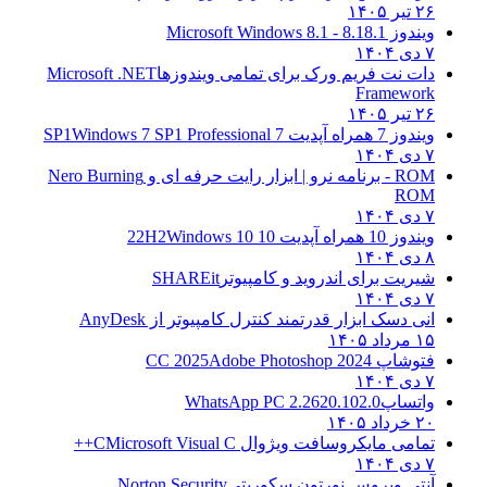
۲۶ تیر ۱۴۰۵
ویندوز 8.1
8.1 - Microsoft Windows 8.1
۷ دی ۱۴۰۴
دات نت فریم ورک برای تمامی ویندوزها
Microsoft .NET
Framework
۲۶ تیر ۱۴۰۵
ویندوز 7 همراه آپدیت 7 SP1
Windows 7 SP1 Professional
۷ دی ۱۴۰۴
ROM - برنامه نرو | ابزار رایت حرفه ای و
Nero Burning
ROM
۷ دی ۱۴۰۴
ویندوز 10 همراه آپدیت 10 22H2
Windows 10
۸ دی ۱۴۰۴
شیریت برای اندروید و کامپیوتر
SHAREit
۷ دی ۱۴۰۴
انی دسک ابزار قدرتمند کنترل کامپیوتر از
AnyDesk
۱۵ مرداد ۱۴۰۵
فتوشاپ CC 2025
Adobe Photoshop 2024
۷ دی ۱۴۰۴
واتساپ
WhatsApp PC 2.2620.102.0
۲۰ خرداد ۱۴۰۵
تمامی مایکروسافت ویژوال C
Microsoft Visual C++
۷ دی ۱۴۰۴
آنتی ویروس نورتون سکوریتی
Norton Security