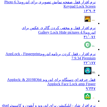
نرم افزار قفل صفحه نمایش تصویری برای اندروید
6.3 Photo
Keypad Lock Screen
۱۳٬۹۰۴
نرم افزار قفل و مخفی کردن گالری عکس برای
اندروید
Gallery Lock Hide pictures 4.9
۳۱٬۰۷۶
نرم افزار - قفل کردن برنامه اندروید
AppLock - Fingerprint
7.9.34 Premium
۲۲٬۱۷۷
قفل حرفه ای دستگاه برای اندروید Applock: & 2019
IObit
Applock Face Lock amp Finger
۹٬۳۴۷
نرم افزار شاد - اپلیکیشن برای اندروید و آیفون و کامپیوتر
shad