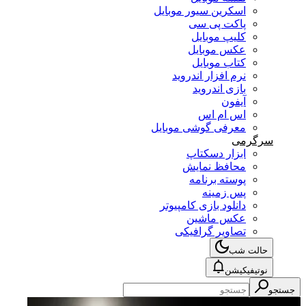
اسکرین سیور موبایل
پاکت پی سی
کلیپ موبایل
عکس موبایل
کتاب موبایل
نرم افزار اندروید
بازی اندروید
آیفون
اس ام اس
معرفی گوشی موبایل
سرگرمی
ابزار دسکتاپ
محافظ نمایش
پوسته برنامه
پس زمینه
دانلود بازی کامپیوتر
عکس ماشین
تصاویر گرافیکی
حالت شب
نوتیفیکیشن
جستجو