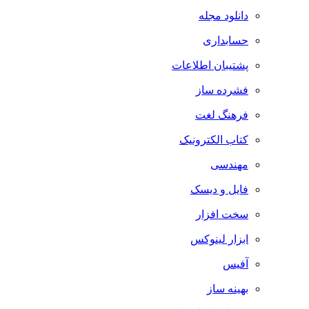
دانلود مجله
حسابداری
پشتیبان اطلاعات
فشرده ساز
فرهنگ لغت
کتاب الکترونیک
مهندسی
فایل و دیسک
سخت افزار
ابزار لینوکس
آفیس
بهینه ساز