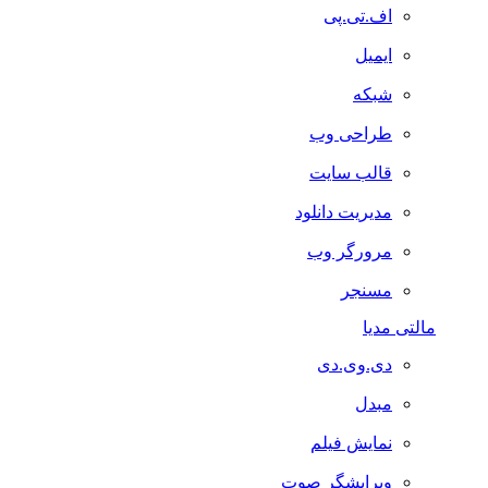
اف.تی.پی
ایمیل
شبکه
طراحی وب
قالب سایت
مدیریت دانلود
مرورگر وب
مسنجر
مالتی مدیا
دی.وی.دی
مبدل
نمایش فیلم
ویرایشگر صوت