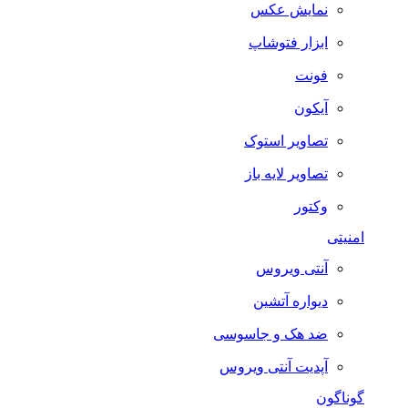
نمایش عکس
ابزار فتوشاپ
فونت
آیکون
تصاویر استوک
تصاویر لایه باز
وکتور
امنیتی
آنتی ویروس
دیواره آتشین
ضد هک و جاسوسی
آپدیت آنتی ویروس
گوناگون