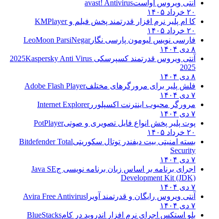
آنتی ویروس آواست
avast! Antivirus
۲۰ خرداد ۱۴۰۵
کا ام پلیر نرم افزار قدرتمند پخش فیلم و
KMPlayer
۲۰ خرداد ۱۴۰۵
فارسی نویس لیومون پارسی نگار
LeoMoon ParsiNegar
۸ دی ۱۴۰۴
آنتی ویروس قدرتمند کسپرسکی 2025
Kaspersky Anti Virus
2025
۸ دی ۱۴۰۴
فلش پلیر برای مرورگرهای مختلف
Adobe Flash Player
۷ دی ۱۴۰۴
مرورگر محبوب اینترنت اکسپلورر
Internet Explorer
۷ دی ۱۴۰۴
پوت پلیر پخش انواع فایل تصویری و صوتی
PotPlayer
۲۰ خرداد ۱۴۰۵
بسته امنیتی بیت دیفندر توتال سکوریتی
Bitdefender Total
Security
۷ دی ۱۴۰۴
اجرای برنامه بر اساس زبان برنامه نویسی ج
Java SE
Development Kit (JDK)
۷ دی ۱۴۰۴
آنتی ویروس رایگان و قدرتمند آویرا
Avira Free Antivirus
۷ دی ۱۴۰۴
بلو استکس اجرای نرم افزار اندروید در کام
BlueStacks