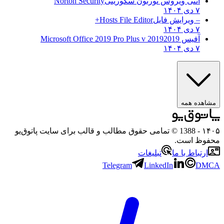
آنتی ویروس نورتون سکوریتی
Norton Security
۷ دی ۱۴۰۴
– ویرایش فایل
Hosts File Editor+
۷ دی ۱۴۰۴
آفیس 2019
2019 Microsoft Office 2019 Pro Plus v
۷ دی ۱۴۰۴
مشاهده همه
۱۴۰۵
- 1388 © تمامی حقوق مطالب و قالب برای سایت پاتوق‌یو
محفوظ است.
ارتباط با ما
تبلیغات
Telegram
LinkedIn
DMCA