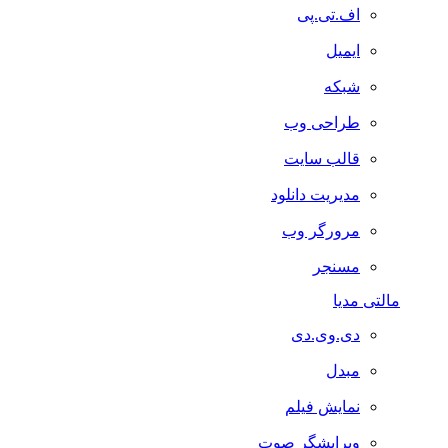
اف.تی.پی
ایمیل
شبکه
طراحی وب
قالب سایت
مدیریت دانلود
مرورگر وب
مسنجر
مالتی مدیا
دی.وی.دی
مبدل
نمایش فیلم
ویرایشگر صوت