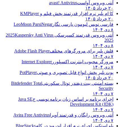
آنتی ویروس آواست
avast! Antivirus
۲۰ خرداد ۱۴۰۵
کا ام پلیر نرم افزار قدرتمند پخش فیلم و
KMPlayer
۲۰ خرداد ۱۴۰۵
فارسی نویس لیومون پارسی نگار
LeoMoon ParsiNegar
۸ دی ۱۴۰۴
آنتی ویروس قدرتمند کسپرسکی 2025
Kaspersky Anti Virus
2025
۸ دی ۱۴۰۴
فلش پلیر برای مرورگرهای مختلف
Adobe Flash Player
۷ دی ۱۴۰۴
مرورگر محبوب اینترنت اکسپلورر
Internet Explorer
۷ دی ۱۴۰۴
پوت پلیر پخش انواع فایل تصویری و صوتی
PotPlayer
۲۰ خرداد ۱۴۰۵
بسته امنیتی بیت دیفندر توتال سکوریتی
Bitdefender Total
Security
۷ دی ۱۴۰۴
اجرای برنامه بر اساس زبان برنامه نویسی ج
Java SE
Development Kit (JDK)
۷ دی ۱۴۰۴
آنتی ویروس رایگان و قدرتمند آویرا
Avira Free Antivirus
۷ دی ۱۴۰۴
بلو استکس اجرای نرم افزار اندروید در کام
BlueStacks