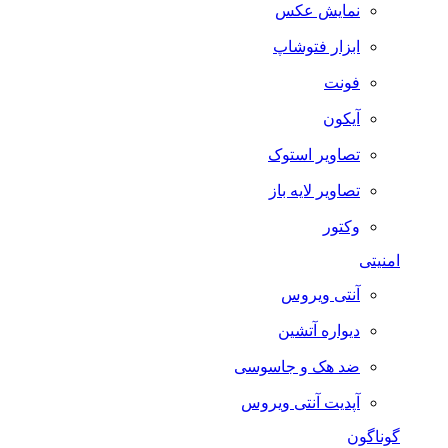
نمایش عکس
ابزار فتوشاپ
فونت
آیکون
تصاویر استوک
تصاویر لایه باز
وکتور
امنیتی
آنتی ویروس
دیواره آتشین
ضد هک و جاسوسی
آپدیت آنتی ویروس
گوناگون