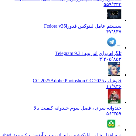
۵۵۹٬۳۳۳
سیستم عامل لینوکس فدورا
Fedora v35
۴۷٬۸۳۷
تلگرام برای اندروید
Telegram 9.3.1
۳٬۴۰۵٬۸۵۳
فتوشاپ CC 2025
Adobe Photoshop CC 2025
۱۱٬۹۳۶
خندوانه سری ، فصل سوم خندوانه کیفیت بالا
۵۶٬۳۵۹
نرم افزار شاد - اپلیکیشن برای اندروید و آیفون و کامپیوتر
shad