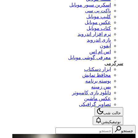
اسکرین سیور موبایل
پاکت پی سی
کلیپ موبایل
عکس موبایل
کتاب موبایل
نرم افزار اندروید
بازی اندروید
آیفون
اس ام اس
معرفی گوشی موبایل
سرگرمی
ابزار دسکتاپ
محافظ نمایش
پوسته برنامه
پس زمینه
دانلود بازی کامپیوتر
عکس ماشین
تصاویر گرافیکی
حالت شب
نوتیفیکیشن
جستجو