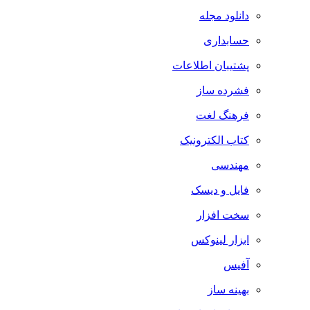
دانلود مجله
حسابداری
پشتیبان اطلاعات
فشرده ساز
فرهنگ لغت
کتاب الکترونیک
مهندسی
فایل و دیسک
سخت افزار
ابزار لینوکس
آفیس
بهینه ساز