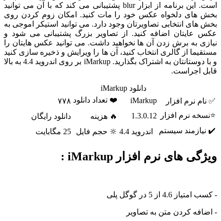
است. این برنامه از ابزار blur پشتیبانی می کند که با آن می توانید
بخش های دلخواه عکس خود را مات کنید. امکان زوم کردن روی
بخش های انتخابی تصاویرتان وجود دارد. می توانید استیکر اموجی به
عکس عایتان اضافه کنید. از تصاویر بزرگ پشتیبانی می شود و
نیازی به برش زدن آن ها نخواهید داشت. می توانید عکس هایتان را
مستقیما از گالری انتخاب کنید، آن ها را ویرایش و ذخیره سازی کنید
و با دوستانتان به اشتراک بگذارید. iMarkup بر روی اندروید 4.4 به بالا
قابل اجراست.
دانلود iMarkup
❤️ تعداد دانلود
iMarkup
✅ نام نرم افزار
۷۷۸
⭐نسخه نرم افزار
1.3.0.12
🔥 هزینه
دانلود رایگان
✔️ نیازمند سیستم
اندروید 4.4
🔆 حجم فایل
25 مگابایت
ویژگی های نرم افزار iMarkup :
- کسب امتیاز 4.6 از 5 در گوگل پلی
- اضافه کردن متن به تصاویر