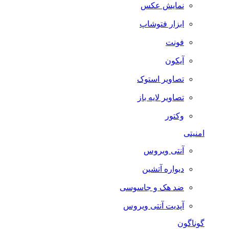
نمایش عکس
ابزار فتوشاپ
فونت
آیکون
تصاویر استوک
تصاویر لایه باز
وکتور
امنیتی
آنتی ویروس
دیواره آتشین
ضد هک و جاسوسی
آپدیت آنتی ویروس
گوناگون