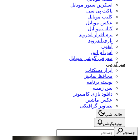
اسکرین سیور موبایل
پاکت پی سی
کلیپ موبایل
عکس موبایل
کتاب موبایل
نرم افزار اندروید
بازی اندروید
آیفون
اس ام اس
معرفی گوشی موبایل
سرگرمی
ابزار دسکتاپ
محافظ نمایش
پوسته برنامه
پس زمینه
دانلود بازی کامپیوتر
عکس ماشین
تصاویر گرافیکی
حالت شب
نوتیفیکیشن
جستجو