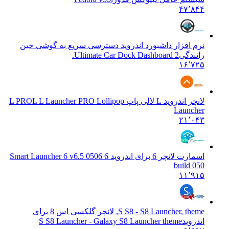
۴۷٬۸۴۴
نرم افزار داشبورد اندروید دسترسی سریع به گوشی حین
رانندگی
Ultimate Car Dock Dashboard 2.
۱۶٬۷۲۵
لانچر اندروید L لالی پاپ L PRO
L L Launcher PRO Lollipop
Launcher
۲۱٬۰۴۳
اسمارت لانچر 6 برای اندروید 6 050
6 Smart Launcher 6 v6.5
build 050
۱۱٬۹۱۵
S S8 - S8 Launcher, theme, لانچر گلکسی اس 8 برای
اندروید
S S8 Launcher - Galaxy S8 Launcher theme