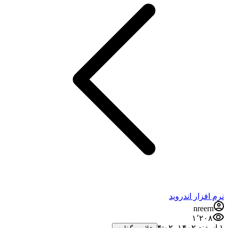
نرم افزار اندروید
nreern
۱٬۲۰۸
۱ اسفند ۱۴۰۲،‏ ۴:۰۲