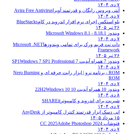
۷ دی ۱۴۰۴
آنتی ویروس رایگان و قدرتمند آویرا
Avira Free Antivirus
۷ دی ۱۴۰۴
بلو استکس اجرای نرم افزار اندروید در کام
BlueStacks
۲۶ تیر ۱۴۰۵
ویندوز 8.1
8.1 - Microsoft Windows 8.1
۷ دی ۱۴۰۴
دات نت فریم ورک برای تمامی ویندوزها
Microsoft .NET
Framework
۲۶ تیر ۱۴۰۵
ویندوز 7 همراه آپدیت 7 SP1
Windows 7 SP1 Professional
۷ دی ۱۴۰۴
ROM - برنامه نرو | ابزار رایت حرفه ای و
Nero Burning
ROM
۷ دی ۱۴۰۴
ویندوز 10 همراه آپدیت 10 22H2
Windows 10
۸ دی ۱۴۰۴
شیریت برای اندروید و کامپیوتر
SHAREit
۷ دی ۱۴۰۴
انی دسک ابزار قدرتمند کنترل کامپیوتر از
AnyDesk
۱۵ مرداد ۱۴۰۵
فتوشاپ CC 2025
Adobe Photoshop 2024
۷ دی ۱۴۰۴