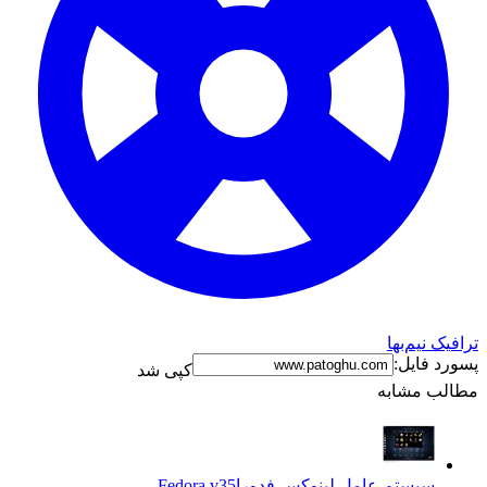
ترافیک نیم‌بها
پسورد فایل:
کپی شد
مطالب مشابه
سیستم عامل لینوکس فدورا
Fedora v35