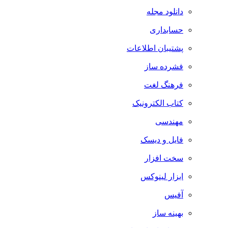
دانلود مجله
حسابداری
پشتیبان اطلاعات
فشرده ساز
فرهنگ لغت
کتاب الکترونیک
مهندسی
فایل و دیسک
سخت افزار
ابزار لینوکس
آفیس
بهینه ساز