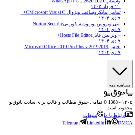
واتساپ
WhatsApp PC 2.2620.102.0
۲۰ خرداد ۱۴۰۵
تمامی مایکروسافت ویژوال C
Microsoft Visual C++
۷ دی ۱۴۰۴
آنتی ویروس نورتون سکوریتی
Norton Security
۷ دی ۱۴۰۴
– ویرایش فایل
Hosts File Editor+
۷ دی ۱۴۰۴
آفیس 2019
2019 Microsoft Office 2019 Pro Plus v
۷ دی ۱۴۰۴
مشاهده همه
۱۴۰۵
- 1388 © تمامی حقوق مطالب و قالب برای سایت پاتوق‌یو
محفوظ است.
ارتباط با ما
تبلیغات
Telegram
LinkedIn
DMCA