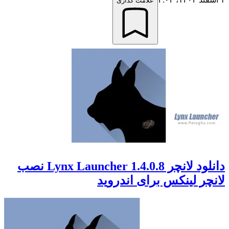
علامت گذاری
دانلود لانچر 1.4.0.8 Lynx Launcher نصب
لانچر لینکس برای اندروید