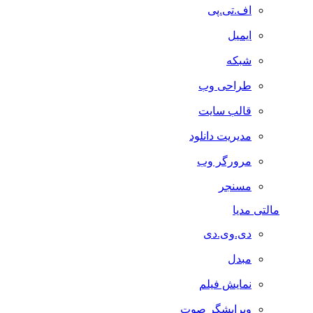
اف.تی.پی
ایمیل
شبکه
طراحی وب
قالب سایت
مدیریت دانلود
مرورگر وب
مسنجر
مالتی مدیا
دی.وی.دی
مبدل
نمایش فیلم
ویرایشگر صوت