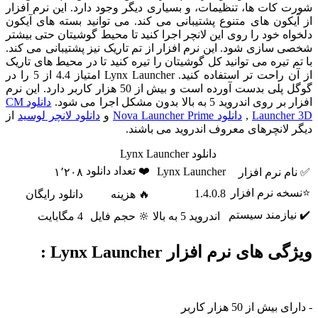
شورت کات ها، تنظیمات، و بسیاری دیگر وجود دارد. این نرم افزار
از آیکون های متنوع پشتیبانی می کند. می توانید بسته های آیکون
دلخواه خود را روی این لانچر اجرا کنید تا محیط گوشیتان حتی بیشتر
شخصی سازی شود. این نرم افزار از تم تاریک نیز پشتیبانی می کند.
با تم تیره می توانید کل گوشیتان را تیره کنید تا در محیط های تاریک
از آن راحت تر استفاده کنید. Lynx Launcher امتیاز 4.4 از 5 را در
گوگل پلی بدست آورده است و بیش از 50 هزار کاربر دارد. این نرم
افزار بر روی اندروید 5 به بالا بدون مشکل اجرا می شود.
دانلود CM
Launcher 3D
,
دانلود Nova Launcher Prime
و
دانلود لانچر لوسید
از
دیگر لانچرهای معروف اندروید می باشند.
دانلود Lynx Launcher
❤️ تعداد دانلود
Lynx Launcher
✅ نام نرم افزار
۱٬۲۰۸
⭐نسخه نرم افزار
1.4.0.8
🔥 هزینه
دانلود رایگان
✔️ نیازمند سیستم
اندروید 5 به بالا
🔆 حجم فایل
4 مگابایت
ویژگی های نرم افزار Lynx Launcher :
- دارای بیش از 50 هزار کاربر