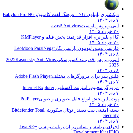
دیکشنری بابیلون NG - فرهنگ لغت کامپیوتر
Babylon Pro NG
۷ دی ۱۴۰۴
آنتی ویروس آواست
avast! Antivirus
۲۰ خرداد ۱۴۰۵
کا ام پلیر نرم افزار قدرتمند پخش فیلم و
KMPlayer
۲۰ خرداد ۱۴۰۵
فارسی نویس لیومون پارسی نگار
LeoMoon ParsiNegar
۸ دی ۱۴۰۴
آنتی ویروس قدرتمند کسپرسکی 2025
Kaspersky Anti Virus
2025
۸ دی ۱۴۰۴
فلش پلیر برای مرورگرهای مختلف
Adobe Flash Player
۷ دی ۱۴۰۴
مرورگر محبوب اینترنت اکسپلورر
Internet Explorer
۷ دی ۱۴۰۴
پوت پلیر پخش انواع فایل تصویری و صوتی
PotPlayer
۲۰ خرداد ۱۴۰۵
بسته امنیتی بیت دیفندر توتال سکوریتی
Bitdefender Total
Security
۷ دی ۱۴۰۴
اجرای برنامه بر اساس زبان برنامه نویسی ج
Java SE
Development Kit (JDK)