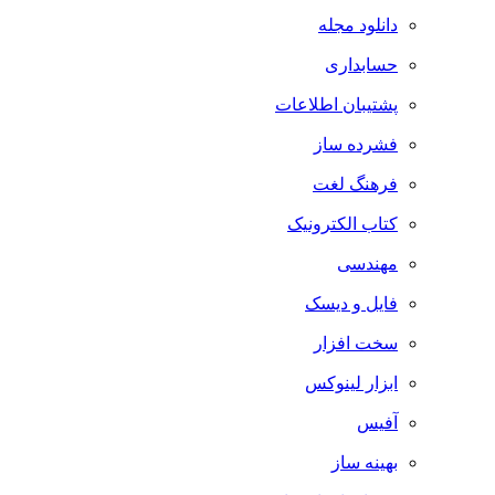
دانلود مجله
حسابداری
پشتیبان اطلاعات
فشرده ساز
فرهنگ لغت
کتاب الکترونیک
مهندسی
فایل و دیسک
سخت افزار
ابزار لینوکس
آفیس
بهینه ساز