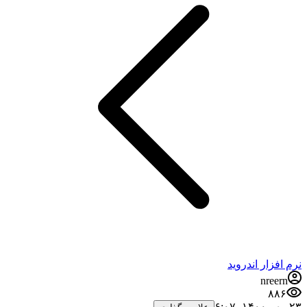
نرم افزار اندروید
nreern
۸۸۶
۲۳ مهر ۱۴۰۰،‏ ۶:۰۷