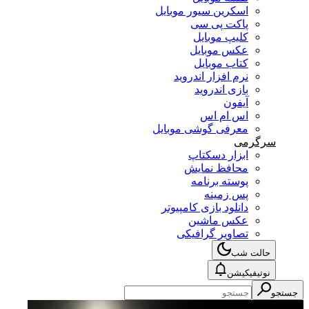
اسکرین سیور موبایل
پاکت پی سی
کلیپ موبایل
عکس موبایل
کتاب موبایل
نرم افزار اندروید
بازی اندروید
آیفون
اس ام اس
معرفی گوشی موبایل
سرگرمی
ابزار دسکتاپ
محافظ نمایش
پوسته برنامه
پس زمینه
دانلود بازی کامپیوتر
عکس ماشین
تصاویر گرافیکی
حالت شب
نوتیفیکیشن
جستجو