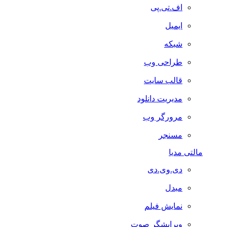
اف.تی.پی
ایمیل
شبکه
طراحی وب
قالب سایت
مدیریت دانلود
مرورگر وب
مسنجر
مالتی مدیا
دی.وی.دی
مبدل
نمایش فیلم
ویرایشگر صوت