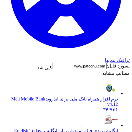
ترافیک نیم‌بها
پسورد فایل:
کپی شد
مطالب مشابه
نرم افزار همراه بانک ملی برای اندروید
Meli Mobile Bank
v4.12
۳۴٬۹۳۶
انگلیش تودی فیلم آموزش زبان انگليسی
English Today