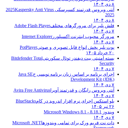
۸ دی ۱۴۰۴
آنتی ویروس قدرتمند کسپرسکی 2025
Kaspersky Anti Virus
2025
۸ دی ۱۴۰۴
فلش پلیر برای مرورگرهای مختلف
Adobe Flash Player
۷ دی ۱۴۰۴
مرورگر محبوب اینترنت اکسپلورر
Internet Explorer
۷ دی ۱۴۰۴
پوت پلیر پخش انواع فایل تصویری و صوتی
PotPlayer
۲۰ خرداد ۱۴۰۵
بسته امنیتی بیت دیفندر توتال سکوریتی
Bitdefender Total
Security
۷ دی ۱۴۰۴
اجرای برنامه بر اساس زبان برنامه نویسی ج
Java SE
Development Kit (JDK)
۷ دی ۱۴۰۴
آنتی ویروس رایگان و قدرتمند آویرا
Avira Free Antivirus
۷ دی ۱۴۰۴
بلو استکس اجرای نرم افزار اندروید در کام
BlueStacks
۲۶ تیر ۱۴۰۵
ویندوز 8.1
8.1 - Microsoft Windows 8.1
۷ دی ۱۴۰۴
دات نت فریم ورک برای تمامی ویندوزها
Microsoft .NET
Framework