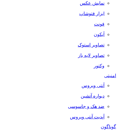
نمایش عکس
ابزار فتوشاپ
فونت
آیکون
تصاویر استوک
تصاویر لایه باز
وکتور
امنیتی
آنتی ویروس
دیواره آتشین
ضد هک و جاسوسی
آپدیت آنتی ویروس
گوناگون