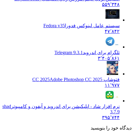
۵۵۹٬۳۴۸
سیستم عامل لینوکس فدورا
Fedora v35
۴۷٬۸۴۲
تلگرام برای اندروید
Telegram 9.3.1
۳٬۴۰۵٬۸۶۱
فتوشاپ CC 2025
Adobe Photoshop CC 2025
۱۱٬۹۷۷
نرم افزار شاد - اپلیکیشن برای اندروید و آیفون و کامپیوتر
shad
3.7.9
۳۹۵٬۷۴۴
دیدگاه خود را بنویسید