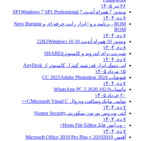
۲۶ تیر ۱۴۰۵
ویندوز 7 همراه آپدیت 7 SP1
Windows 7 SP1 Professional
۷ دی ۱۴۰۴
ROM - برنامه نرو | ابزار رایت حرفه ای و
Nero Burning
ROM
۷ دی ۱۴۰۴
ویندوز 10 همراه آپدیت 10 22H2
Windows 10
۸ دی ۱۴۰۴
شیریت برای اندروید و کامپیوتر
SHAREit
۷ دی ۱۴۰۴
انی دسک ابزار قدرتمند کنترل کامپیوتر از
AnyDesk
۱۵ مرداد ۱۴۰۵
فتوشاپ CC 2025
Adobe Photoshop 2024
۷ دی ۱۴۰۴
واتساپ
WhatsApp PC 2.2620.102.0
۲۰ خرداد ۱۴۰۵
تمامی مایکروسافت ویژوال C
Microsoft Visual C++
۷ دی ۱۴۰۴
آنتی ویروس نورتون سکوریتی
Norton Security
۷ دی ۱۴۰۴
– ویرایش فایل
Hosts File Editor+
۷ دی ۱۴۰۴
آفیس 2019
2019 Microsoft Office 2019 Pro Plus v