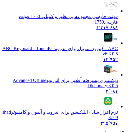
فونت فارسی مجموعه بی نظیر و کمیاب 1750 فونت
فارسی
1750
۱٬۴۱۷٬۶۸۸
ABC - کیبورد متریال برای اندروید
ABC Keyboard - TouchPal
v6.3.0.5
۱۲٬۹۵۲
دیکشنری پیشرفته آفلاین برای اندروید
Advanced Offline
Dictionary 3.0.5
۲٬۰۸۱
نرم افزار شاد - اپلیکیشن برای اندروید و آیفون و کامپیوتر
shad
3.7.9
۳۹۵٬۷۵۷