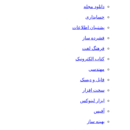
دانلود مجله
حسابداری
پشتیبان اطلاعات
فشرده ساز
فرهنگ لغت
کتاب الکترونیک
مهندسی
فایل و دیسک
سخت افزار
ابزار لینوکس
آفیس
بهینه ساز