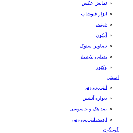
نمایش عکس
ابزار فتوشاپ
فونت
آیکون
تصاویر استوک
تصاویر لایه باز
وکتور
امنیتی
آنتی ویروس
دیواره آتشین
ضد هک و جاسوسی
آپدیت آنتی ویروس
گوناگون