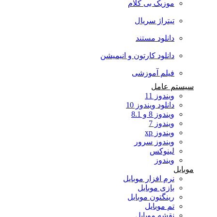
موزیک بی کلام
تیتراژ سریال
دانلود مستند
دانلود کارتون و انیمیشن
فیلم آموزشی
سیستم عامل
ویندوز 11
دانلود ویندوز 10
ویندوز 8 و 8.1
ویندوز 7
ویندوز xp
ویندوز سرور
لینوکس
ویندوز
موبایل
نرم افزار موبایل
بازی موبایل
رینگتون موبایل
تم موبایل
نقشه موبایل