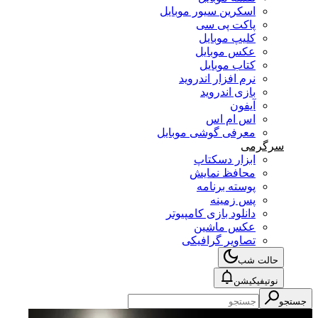
اسکرین سیور موبایل
پاکت پی سی
کلیپ موبایل
عکس موبایل
کتاب موبایل
نرم افزار اندروید
بازی اندروید
آیفون
اس ام اس
معرفی گوشی موبایل
سرگرمی
ابزار دسکتاپ
محافظ نمایش
پوسته برنامه
پس زمینه
دانلود بازی کامپیوتر
عکس ماشین
تصاویر گرافیکی
حالت شب
نوتیفیکیشن
جستجو