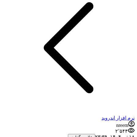
نرم افزار اندروید
nreern
۲٬۵۴۴
۱۸ تیر ۱۴۰۴،‏ ۲۳:۳۹