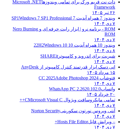
دات نت فریم ورک برای تمامی ویندوزها
Microsoft .NET
Framework
۲۶ تیر ۱۴۰۵
ویندوز 7 همراه آپدیت 7 SP1
Windows 7 SP1 Professional
۷ دی ۱۴۰۴
ROM - برنامه نرو | ابزار رایت حرفه ای و
Nero Burning
ROM
۷ دی ۱۴۰۴
ویندوز 10 همراه آپدیت 10 22H2
Windows 10
۸ دی ۱۴۰۴
شیریت برای اندروید و کامپیوتر
SHAREit
۷ دی ۱۴۰۴
انی دسک ابزار قدرتمند کنترل کامپیوتر از
AnyDesk
۱۵ مرداد ۱۴۰۵
فتوشاپ CC 2025
Adobe Photoshop 2024
۷ دی ۱۴۰۴
واتساپ
WhatsApp PC 2.2620.102.0
۲۰ خرداد ۱۴۰۵
تمامی مایکروسافت ویژوال C
Microsoft Visual C++
۷ دی ۱۴۰۴
آنتی ویروس نورتون سکوریتی
Norton Security
۷ دی ۱۴۰۴
– ویرایش فایل
Hosts File Editor+
۷ دی ۱۴۰۴