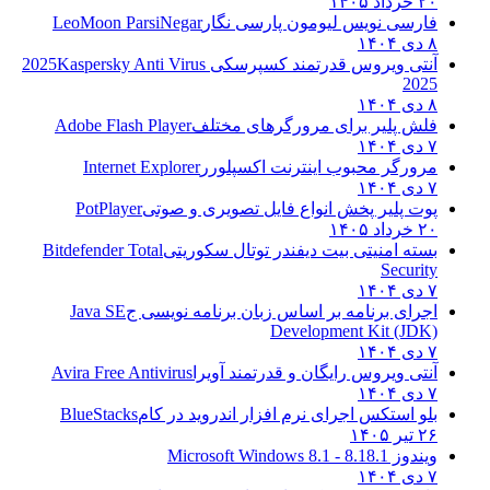
۲۰ خرداد ۱۴۰۵
فارسی نویس لیومون پارسی نگار
LeoMoon ParsiNegar
۸ دی ۱۴۰۴
آنتی ویروس قدرتمند کسپرسکی 2025
Kaspersky Anti Virus
2025
۸ دی ۱۴۰۴
فلش پلیر برای مرورگرهای مختلف
Adobe Flash Player
۷ دی ۱۴۰۴
مرورگر محبوب اینترنت اکسپلورر
Internet Explorer
۷ دی ۱۴۰۴
پوت پلیر پخش انواع فایل تصویری و صوتی
PotPlayer
۲۰ خرداد ۱۴۰۵
بسته امنیتی بیت دیفندر توتال سکوریتی
Bitdefender Total
Security
۷ دی ۱۴۰۴
اجرای برنامه بر اساس زبان برنامه نویسی ج
Java SE
Development Kit (JDK)
۷ دی ۱۴۰۴
آنتی ویروس رایگان و قدرتمند آویرا
Avira Free Antivirus
۷ دی ۱۴۰۴
بلو استکس اجرای نرم افزار اندروید در کام
BlueStacks
۲۶ تیر ۱۴۰۵
ویندوز 8.1
8.1 - Microsoft Windows 8.1
۷ دی ۱۴۰۴