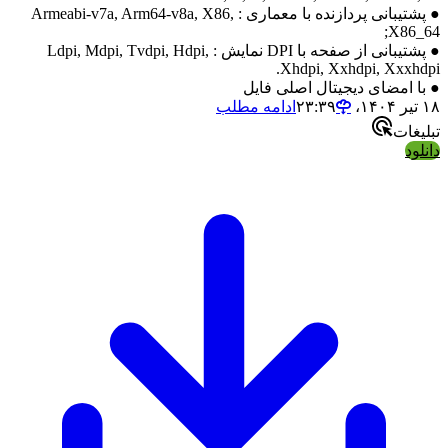
● پشتیبانی پردازنده با معماری : Armeabi-v7a, Arm64-v8a, X86,
X86_64;
● پشتیبانی از صفحه با DPI نمایش : Ldpi, Mdpi, Tvdpi, Hdpi,
Xhdpi, Xxhdpi, Xxxhdpi.
● با امضای دیجیتال اصلی فایل
۱۸ تیر ۱۴۰۴،‏ ۲۳:۳۹
ادامه مطلب
تبلیغات
دانلود