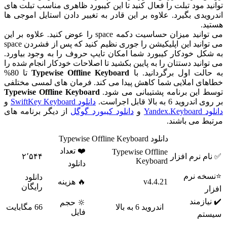
توانید مود تبلت را فعال کنید تا این کیبورد ظاهری مناسب تبلت های
اندرویدی بگیرد. علاوه بر این قادر به تغییر دادن استایل اموجی ها
هستید.
می توانید میزان حساسیت دکمه space را عوض کنید. علاوه بر این
می توانید این اپلیکیشن را جوری نظیم کنید که پس از فشردن space
به شکل خودکار کیبورد شما امکان تایپ حروف را به وجود بیاورد.
می توانید دستتان را به پایین بکشید تا اصلاحات خودکار انجام شده را
به حالت اول برگردانید. با
Typewise Offline Keyboard
تا 80%
خطاهای املایی شما کاهش پیدا می کند. فرمان های لمسی مختلفی
توسط این برنامه پشتیبانی می شود.
Typewise Offline Keyboard
بر روی اندروید 6 به بالا قابل اجراست.
دانلود SwiftKey Keyboard
و
دانلود Yandex.Keyboard
و
دانلود کیبورد گوگل
از دیگر برنامه های
مرتبط می باشند.
دانلود Typewise Offline Keyboard
❤️ تعداد
Typewise Offline
✅ نام نرم افزار
۲٬۵۴۴
Keyboard
دانلود
⭐نسخه نرم
دانلود
v4.4.21
🔥 هزینه
رایگان
افزار
✔️ نیازمند
🔆 حجم
اندروید 6 به بالا
66 مگابایت
فایل
سیستم