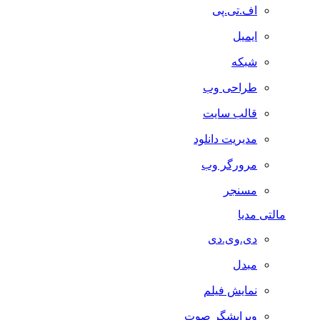
اف.تی.پی
ایمیل
شبکه
طراحی وب
قالب سایت
مدیریت دانلود
مرورگر وب
مسنجر
مالتی مدیا
دی.وی.دی
مبدل
نمایش فیلم
ویرایشگر صوت