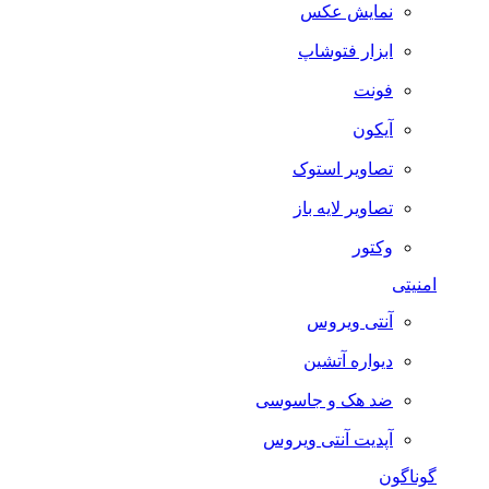
نمایش عکس
ابزار فتوشاپ
فونت
آیکون
تصاویر استوک
تصاویر لایه باز
وکتور
امنیتی
آنتی ویروس
دیواره آتشین
ضد هک و جاسوسی
آپدیت آنتی ویروس
گوناگون