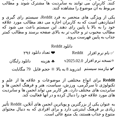
کنند. کاربران می توانند به سابردیت ها مشترک شوند و مطالب
مربوط به آن موضوع را مشاهده کنند.
یکی از ویژگی های منحصر به فرد Reddit، سیستم رای گیری و
امتیازدهی است که به کاربران اجازه می دهد مطالب مورد علاقه
خود را به بالا یا پایین رای دهند. این سیستم باعث می شود که
مطالب محبوب تر و جالب تر به بالای صفحه برسند و مطالب کمتر
جذاب به پایین فهرست بروند.
دانلود Reddit
❤️ تعداد دانلود
Reddit
✅ نام نرم افزار
۲۹۶
⭐نسخه نرم افزار
v2025.02.0
🔥 هزینه
دانلود رایگان
✔️ نیازمند سیستم
اندروید 8 به بالا
🔆 حجم فایل
79 مگابایت
Reddit
برای انواع مختلفی از موضوعات و علاقه ها از علم و
تکنولوژی تا سرگرمی، ورزش، سیاست، هنر و فرهنگ انجمن ها و
سابردیت های مختلف دارد،. هر کاربر می تواند انجمن ها و سابردیت
های مورد علاقه خود را دنبال کرده و در آنها فعالیت کند.
به عنوان یکی از بزرگترین و پویاترین انجمن های آنلاین، Reddit تأثیر
زیادی بر فرهنگ اینترنتی دارد و برای افرادی که به دنبال محتوای
متنوع و جذاب هستند، یک منبع عالی است.