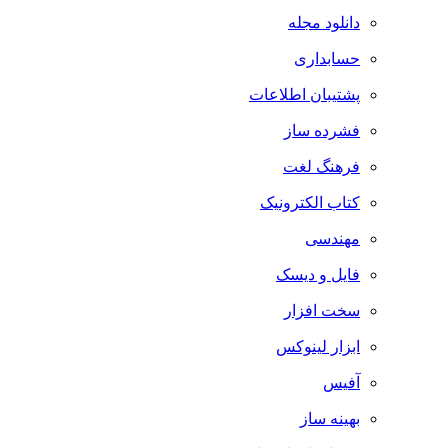
دانلود مجله
حسابداری
پشتیبان اطلاعات
فشرده ساز
فرهنگ لغت
کتاب الکترونیک
مهندسی
فایل و دیسک
سخت افزار
ابزار لینوکس
آفیس
بهینه ساز