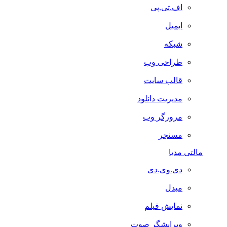
اف.تی.پی
ایمیل
شبکه
طراحی وب
قالب سایت
مدیریت دانلود
مرورگر وب
مسنجر
مالتی مدیا
دی.وی.دی
مبدل
نمایش فیلم
ویرایشگر صوت