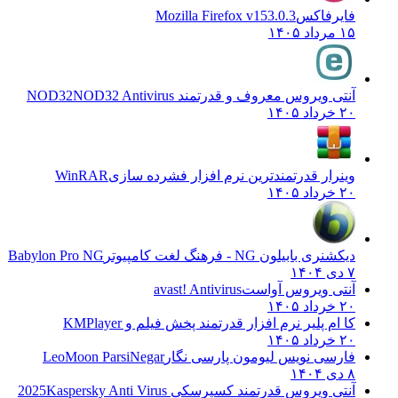
فایرفاکس
Mozilla Firefox v153.0.3
۱۵ مرداد ۱۴۰۵
آنتی ویروس معروف و قدرتمند NOD32
NOD32 Antivirus
۲۰ خرداد ۱۴۰۵
وینرار قدرتمندترین نرم افزار فشرده سازی
WinRAR
۲۰ خرداد ۱۴۰۵
دیکشنری بابیلون NG - فرهنگ لغت کامپیوتر
Babylon Pro NG
۷ دی ۱۴۰۴
آنتی ویروس آواست
avast! Antivirus
۲۰ خرداد ۱۴۰۵
کا ام پلیر نرم افزار قدرتمند پخش فیلم و
KMPlayer
۲۰ خرداد ۱۴۰۵
فارسی نویس لیومون پارسی نگار
LeoMoon ParsiNegar
۸ دی ۱۴۰۴
آنتی ویروس قدرتمند کسپرسکی 2025
Kaspersky Anti Virus