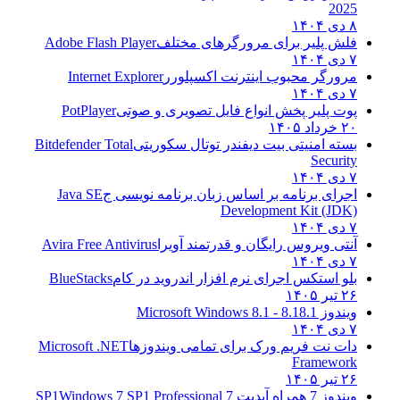
2025
۸ دی ۱۴۰۴
فلش پلیر برای مرورگرهای مختلف
Adobe Flash Player
۷ دی ۱۴۰۴
مرورگر محبوب اینترنت اکسپلورر
Internet Explorer
۷ دی ۱۴۰۴
پوت پلیر پخش انواع فایل تصویری و صوتی
PotPlayer
۲۰ خرداد ۱۴۰۵
بسته امنیتی بیت دیفندر توتال سکوریتی
Bitdefender Total
Security
۷ دی ۱۴۰۴
اجرای برنامه بر اساس زبان برنامه نویسی ج
Java SE
Development Kit (JDK)
۷ دی ۱۴۰۴
آنتی ویروس رایگان و قدرتمند آویرا
Avira Free Antivirus
۷ دی ۱۴۰۴
بلو استکس اجرای نرم افزار اندروید در کام
BlueStacks
۲۶ تیر ۱۴۰۵
ویندوز 8.1
8.1 - Microsoft Windows 8.1
۷ دی ۱۴۰۴
دات نت فریم ورک برای تمامی ویندوزها
Microsoft .NET
Framework
۲۶ تیر ۱۴۰۵
ویندوز 7 همراه آپدیت 7 SP1
Windows 7 SP1 Professional