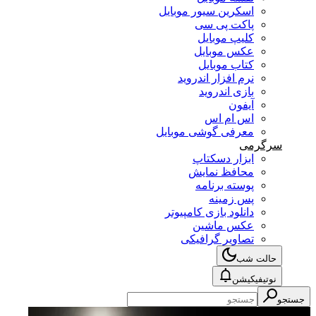
اسکرین سیور موبایل
پاکت پی سی
کلیپ موبایل
عکس موبایل
کتاب موبایل
نرم افزار اندروید
بازی اندروید
آیفون
اس ام اس
معرفی گوشی موبایل
سرگرمی
ابزار دسکتاپ
محافظ نمایش
پوسته برنامه
پس زمینه
دانلود بازی کامپیوتر
عکس ماشین
تصاویر گرافیکی
حالت شب
نوتیفیکیشن
جستجو