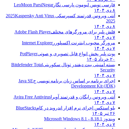
فارسی نویس لیومون پارسی نگار
LeoMoon ParsiNegar
۸ دی ۱۴۰۴
آنتی ویروس قدرتمند کسپرسکی 2025
Kaspersky Anti Virus
2025
۸ دی ۱۴۰۴
فلش پلیر برای مرورگرهای مختلف
Adobe Flash Player
۷ دی ۱۴۰۴
مرورگر محبوب اینترنت اکسپلورر
Internet Explorer
۷ دی ۱۴۰۴
پوت پلیر پخش انواع فایل تصویری و صوتی
PotPlayer
۲۰ خرداد ۱۴۰۵
بسته امنیتی بیت دیفندر توتال سکوریتی
Bitdefender Total
Security
۷ دی ۱۴۰۴
اجرای برنامه بر اساس زبان برنامه نویسی ج
Java SE
Development Kit (JDK)
۷ دی ۱۴۰۴
آنتی ویروس رایگان و قدرتمند آویرا
Avira Free Antivirus
۷ دی ۱۴۰۴
بلو استکس اجرای نرم افزار اندروید در کام
BlueStacks
۲۶ تیر ۱۴۰۵
ویندوز 8.1
8.1 - Microsoft Windows 8.1
۷ دی ۱۴۰۴