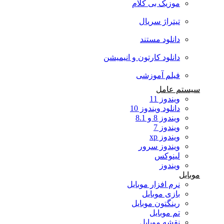
موزیک بی کلام
تیتراژ سریال
دانلود مستند
دانلود کارتون و انیمیشن
فیلم آموزشی
سیستم عامل
ویندوز 11
دانلود ویندوز 10
ویندوز 8 و 8.1
ویندوز 7
ویندوز xp
ویندوز سرور
لینوکس
ویندوز
موبایل
نرم افزار موبایل
بازی موبایل
رینگتون موبایل
تم موبایل
نقشه موبایل