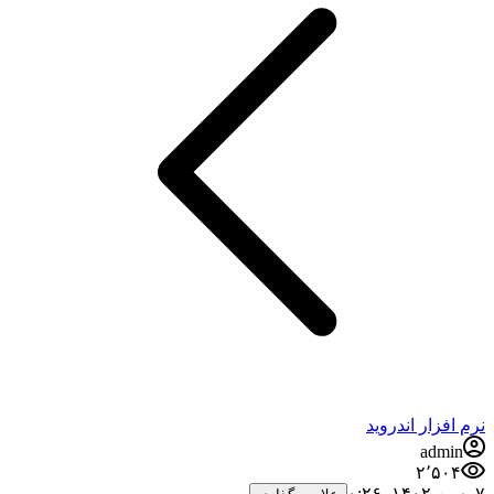
فزار اندروید
admi
۲٬۵۰