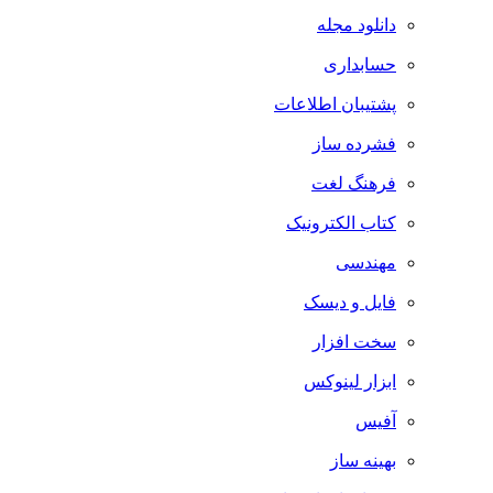
دانلود مجله
حسابداری
پشتیبان اطلاعات
فشرده ساز
فرهنگ لغت
کتاب الکترونیک
مهندسی
فایل و دیسک
سخت افزار
ابزار لینوکس
آفیس
بهینه ساز