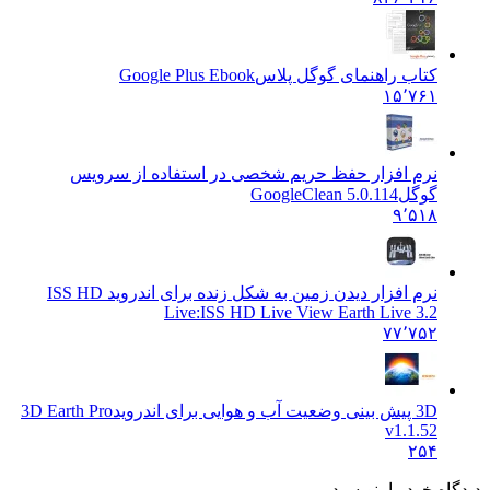
کتاب راهنمای گوگل پلاس
Google Plus Ebook
۱۵٬۷۶۱
نرم افزار حفظ حریم شخصی در استفاده از سرویس
گوگل
GoogleClean 5.0.114
۹٬۵۱۸
نرم افزار دیدن زمین به شکل زنده برای اندروید ISS HD
Live:
ISS HD Live View Earth Live 3.2
۷۷٬۷۵۲
3D پیش بینی وضعیت آب و هوایی برای اندروید
3D Earth Pro
v1.1.52
۲۵۴
ه خود را بنویسید