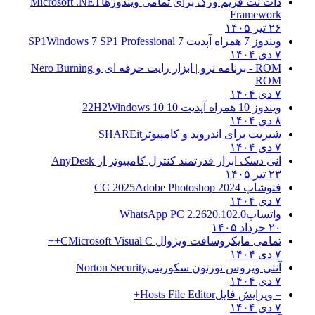
دات نت فریم ورک برای تمامی ویندوزها
Microsoft .NET
Framework
۲۶ تیر ۱۴۰۵
ویندوز 7 همراه آپدیت 7 SP1
Windows 7 SP1 Professional
۷ دی ۱۴۰۴
ROM - برنامه نرو | ابزار رایت حرفه ای و
Nero Burning
ROM
۷ دی ۱۴۰۴
ویندوز 10 همراه آپدیت 10 22H2
Windows 10
۸ دی ۱۴۰۴
شیریت برای اندروید و کامپیوتر
SHAREit
۷ دی ۱۴۰۴
انی دسک ابزار قدرتمند کنترل کامپیوتر از
AnyDesk
۲۳ تیر ۱۴۰۵
فتوشاپ CC 2025
Adobe Photoshop 2024
۷ دی ۱۴۰۴
واتساپ
WhatsApp PC 2.2620.102.0
۲۰ خرداد ۱۴۰۵
تمامی مایکروسافت ویژوال C
Microsoft Visual C++
۷ دی ۱۴۰۴
آنتی ویروس نورتون سکوریتی
Norton Security
۷ دی ۱۴۰۴
– ویرایش فایل
Hosts File Editor+
۷ دی ۱۴۰۴