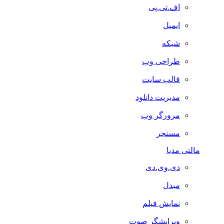
اف.تی.پی
ایمیل
شبکه
طراحی وب
قالب سایت
مدیریت دانلود
مرورگر وب
مسنجر
مالتی مدیا
دی.وی.دی
مبدل
نمایش فیلم
ویرایشگر صوت