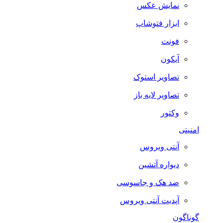
نمایش عکس
ابزار فتوشاپ
فونت
آیکون
تصاویر استوک
تصاویر لایه باز
وکتور
امنیتی
آنتی ویروس
دیواره آتشین
ضد هک و جاسوسی
آپدیت آنتی ویروس
گوناگون