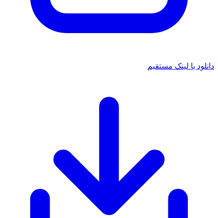
د با لینک مستقیم