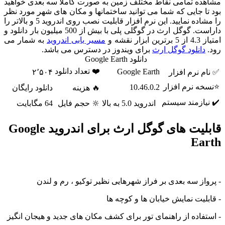
ده تمامی نقاط مختلف زمین به صورت کاملا سه بعدی خواهید
تا جایی که شما می توانید ساختمانها و مکان های شهر مورد نظر
را مشاده نمایید. این نرم افزار قابلیت نصب روی اندروید 5 و بالاتر را
داراست. گوگل ارث در گوگلی پلی با بیش از 500 میلیون بار دانلود و
بزار نقشه و
مسیر یابی اندروید
به شمار می
دانلود گوگل ارث
برای ویندوز در دسترس می باشد.
دانلود Google Earth
❤️ تعداد دانلود
Google Earth
م نرم افزار
۲٬۵۰۴
ه نرم افزار
10.46.0.2
🔥 هزینه
دانلود رایگان
یازمند سیستم
اندروید 5.0 به بالا
🔆 حجم فایل
64 مگابایت
قابلیت های گوگل ارث برای اندروید Google
Ea
واز سه بعدی بر فراز شهرهایی نظیر توکیو ، رم و لندن
لیت نمایش خیابان ها و کوچه ها
تفاده از راهنمای تور برای کشف مکان های جدید و هیجان انگیز