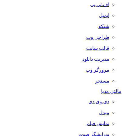
اف.تی.پی
ایمیل
شبکه
طراحی وب
قالب سایت
مدیریت دانلود
مرورگر وب
مسنجر
مالتی مدیا
دی.وی.دی
مبدل
نمایش فیلم
ویرایشگر صوت