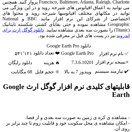
Francisco, Baltimore, Atlanta, Raleigh, Charlotte پرواز کنید. همچنین
وانید به اعماق اقیانوس های شیرجه روید و در این ویژگی می
ید در مکانهای مختلف اقیانوسها شیرجه روید و محتوا های
اختصاصی از شرکای این نرم افزار مانند BBC و National
Geographic مشاهده نموده و حتی بقایای کشتی شکسته تایتانیک
دانلود گوگل ارث برای
ید
نیز در پست های قبل تر معرفی شده بود.
دانلود Google Earth Pro
❤️ تعداد دانلود
Google Earth Pro
م نرم افزار
۵۴۱٬۱۲۱
ه نرم افزار
7.3.6.10201
🔥 هزینه
دانلود رایگان
یازمند سیستم
ویندوز 7 به بالا
🔆 حجم فایل
68 مگابایت
قابلیتهای کلیدی نرم افزار گوگل ارث Google
Ea
اهده ی کره ی زمین به صورت سه بعدی و از فضا.
کان مشاهده ی محل سکونت خود و قابلیت زوم تا چند برابر بر
آن.