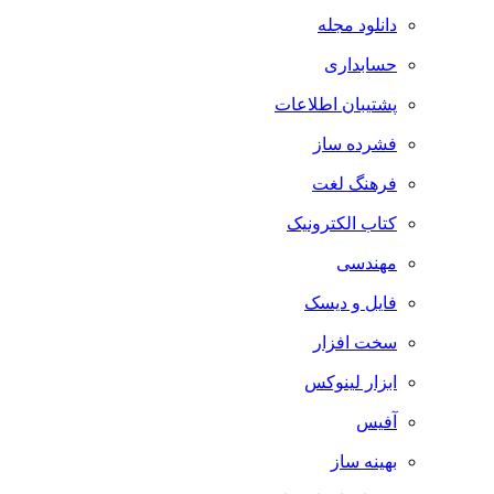
دانلود مجله
حسابداری
پشتیبان اطلاعات
فشرده ساز
فرهنگ لغت
کتاب الکترونیک
مهندسی
فایل و دیسک
سخت افزار
ابزار لینوکس
آفیس
بهینه ساز