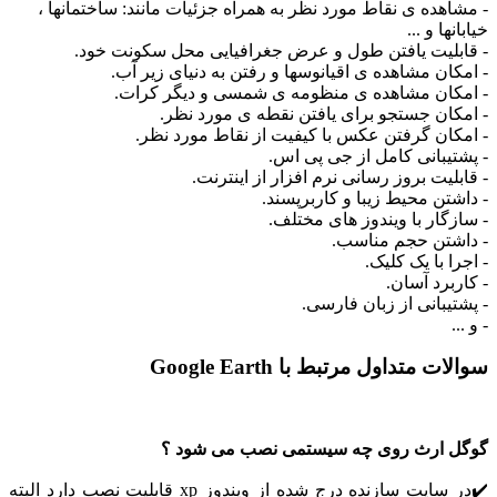
اهده ی نقاط مورد نظر به همراه جزئیات مانند: ساختمانها ،
ها و ...
بلیت یافتن طول و عرض جغرافیایی محل سکونت خود.
کان مشاهده ی اقیانوسها و رفتن به دنیای زیر آب.
کان مشاهده ی منظومه ی شمسی و دیگر کرات.
کان جستجو برای یافتن نقطه ی مورد نظر.
کان گرفتن عکس با کیفیت از نقاط مورد نظر.
تیبانی کامل از جی پی اس.
لیت بروز رسانی نرم افزار از اینترنت.
شتن محیط زیبا و کاربرپسند.
زگار با ویندوز های مختلف.
شتن حجم مناسب.
ا با یک کلیک.
برد آسان.
یبانی از زبان فارسی.
.
ت متداول مرتبط با Google Earth
 ارث روی چه سیستمی نصب می شود ؟
✔️در سایت سازنده درج شده از ویندوز xp قابلیت نصب دارد البته