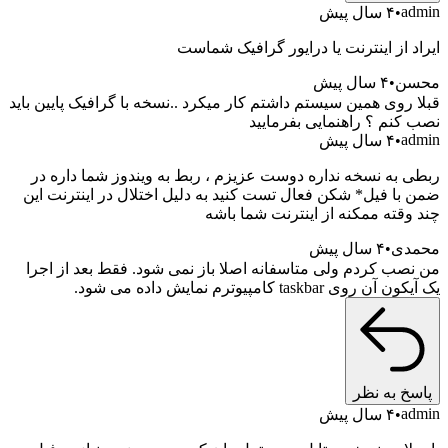
a
۴ سال پیش
د از اینترنت یا درایور گرافیک شماست
ن
۴ سال پیش
 روی همین سیستم داشتم کار میکرد ..نسخه با گرافیک پایین باید
کنم ؟ راهنمایی بفرمایید
a
۴ سال پیش
 به نسخه نداره دوست عزیزم ، ربط به ویندوز شما داره در
با فیل* شکن فعال تست کنید به دلیل اختلال در اینترنت این
وقته ممکنه از اینترنت شما باشه
دی
۴ سال پیش
صب کردم ولی متاسفانه اصلا باز نمی شود. فقط بعد از اجرا
وی taskbar کامپیوترم نمایش داده می شود.
خ به نظر
a
۴ سال پیش