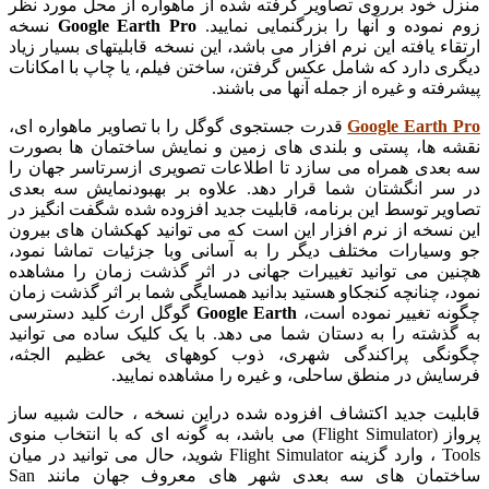
 خود برروی تصاویر گرفته شده از ماهواره از محل مورد نظر
نموده و آنها را بزرگنمایی نمایید.
Google Earth Pro
نسخه
ء یافته این نرم افزار می باشد، این نسخه قابلیتهای بسیار زیاد
ی دارد که شامل عکس گرفتن، ساختن فیلم، یا چاپ با امکانات
ته و غیره از جمله آنها می باشند.
Google Earth
قدرت جستجوی گوگل را با تصاویر ماهواره ای،
 ها، پستی و بلندی های زمین و نمایش ساختمان ها بصورت
عدی همراه می سازد تا اطلاعات تصویری ازسرتاسر جهان را
ر انگشتان شما قرار دهد. علاوه بر بهبودنمایش سه بعدی
یر توسط این برنامه، قابلیت جدید افزوده شده شگفت انگیز در
نسخه از نرم افزار این است که می توانید کهکشان های بیرون
سیارات مختلف دیگر را به آسانی وبا جزئیات تماشا نمود،
ن می توانید تغییرات جهانی در اثر گذشت زمان را مشاهده
، چنانچه کنجکاو هستید بدانید همسایگی شما بر اثر گذشت زمان
ه تغییر نموده است،
Google Earth
گوگل ارث کلید دسترسی
ذشته را به دستان شما می دهد. با یک کلیک ساده می توانید
نگی پراکندگی شهری، ذوب کوههای یخی عظیم الجثه،
یش در منطق ساحلی، و غیره را مشاهده نمایید.
یت جدید اکتشاف افزوده شده دراین نسخه ، حالت شبیه ساز
پرواز (Flight Simulator) می باشد، به گونه ای که با انتخاب منوی
Tools ، وارد گزینه Flight Simulator شوید، حال می توانید در میان
ساختمان های سه بعدی شهر های معروف جهان مانند San