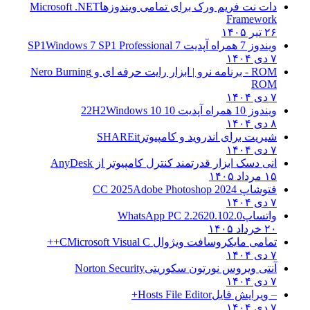
دات نت فریم ورک برای تمامی ویندوزها
Microsoft .NET
Framework
۲۶ تیر ۱۴۰۵
ویندوز 7 همراه آپدیت 7 SP1
Windows 7 SP1 Professional
۷ دی ۱۴۰۴
ROM - برنامه نرو | ابزار رایت حرفه ای و
Nero Burning
ROM
۷ دی ۱۴۰۴
ویندوز 10 همراه آپدیت 10 22H2
Windows 10
۸ دی ۱۴۰۴
شیریت برای اندروید و کامپیوتر
SHAREit
۷ دی ۱۴۰۴
انی دسک ابزار قدرتمند کنترل کامپیوتر از
AnyDesk
۱۵ مرداد ۱۴۰۵
فتوشاپ CC 2025
Adobe Photoshop 2024
۷ دی ۱۴۰۴
واتساپ
WhatsApp PC 2.2620.102.0
۲۰ خرداد ۱۴۰۵
تمامی مایکروسافت ویژوال C
Microsoft Visual C++
۷ دی ۱۴۰۴
آنتی ویروس نورتون سکوریتی
Norton Security
۷ دی ۱۴۰۴
– ویرایش فایل
Hosts File Editor+
۷ دی ۱۴۰۴