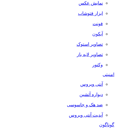
نمایش عکس
ابزار فتوشاپ
فونت
آیکون
تصاویر استوک
تصاویر لایه باز
وکتور
امنیتی
آنتی ویروس
دیواره آتشین
ضد هک و جاسوسی
آپدیت آنتی ویروس
گوناگون