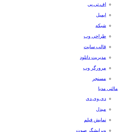
اف.تی.پی
ایمیل
شبکه
طراحی وب
قالب سایت
مدیریت دانلود
مرورگر وب
مسنجر
مالتی مدیا
دی.وی.دی
مبدل
نمایش فیلم
ویرایشگر صوت