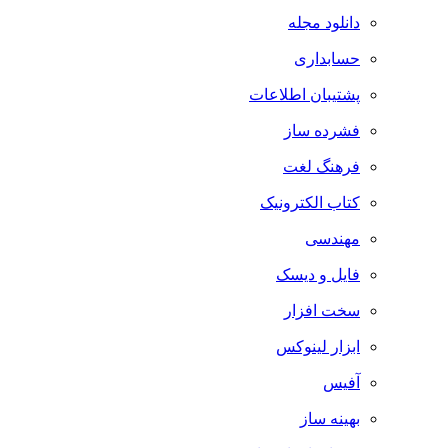
دانلود مجله
حسابداری
پشتیبان اطلاعات
فشرده ساز
فرهنگ لغت
کتاب الکترونیک
مهندسی
فایل و دیسک
سخت افزار
ابزار لینوکس
آفیس
بهینه ساز