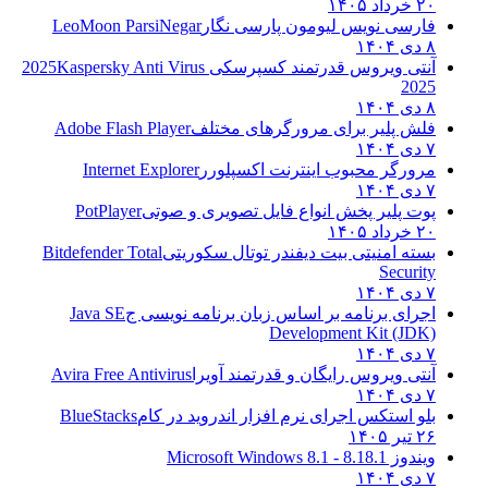
۲۰ خرداد ۱۴۰۵
فارسی نویس لیومون پارسی نگار
LeoMoon ParsiNegar
۸ دی ۱۴۰۴
آنتی ویروس قدرتمند کسپرسکی 2025
Kaspersky Anti Virus
2025
۸ دی ۱۴۰۴
فلش پلیر برای مرورگرهای مختلف
Adobe Flash Player
۷ دی ۱۴۰۴
مرورگر محبوب اینترنت اکسپلورر
Internet Explorer
۷ دی ۱۴۰۴
پوت پلیر پخش انواع فایل تصویری و صوتی
PotPlayer
۲۰ خرداد ۱۴۰۵
بسته امنیتی بیت دیفندر توتال سکوریتی
Bitdefender Total
Security
۷ دی ۱۴۰۴
اجرای برنامه بر اساس زبان برنامه نویسی ج
Java SE
Development Kit (JDK)
۷ دی ۱۴۰۴
آنتی ویروس رایگان و قدرتمند آویرا
Avira Free Antivirus
۷ دی ۱۴۰۴
بلو استکس اجرای نرم افزار اندروید در کام
BlueStacks
۲۶ تیر ۱۴۰۵
ویندوز 8.1
8.1 - Microsoft Windows 8.1
۷ دی ۱۴۰۴