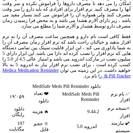
 را می دهد تا مصرف داروها را فراموش نکرده و سر وقت
ا مصرف کنید. نرم افزار برای افرادی که باید دارو را سر وقت
کنند ولی همواره ان را فراموش می کنند بسیار مفید می
 زیر دارای آلارم هشدا می باشد و به محض فرا رسیدن زمان
دارو توسط هشدار و آلارم شما را مطلع می سازد.
افی است نام دارو و همچنین ساعت مصرف آن را به نرم
بدهید و خیالتان راحت باشد که نرم افزار زمان مصرف آن را
 یاداوری می کند ، این ابزار قابلیت سینک بین تمامی دستگاه
هایی که نرم افزار را نصب کرده اند دارا می باشد. این ابزار دارای 5
میلیون نصب در مارکت اندروید می باشد و امتیاز عالی 4.5 از 5.0 را
کسب کرده است ، برای نصب نرم افزار نیاز به اندروید 5 به بالا
 داشت. در این زمینه می توان
Medica Medication Reminder
& Pill T
را نام برد.
دانلود MediSafe Meds Pill Reminder
❤️ تعداد
 نرم
MediSafe Meds Pill
۱۹٬۰۵۹
Reminder
دانلود
 نرم
دانلود
9.44.2
🔥 هزینه
رایگان
زمند
197
🔆 حجم
اندروید 5.0
مگابایت
فایل
م