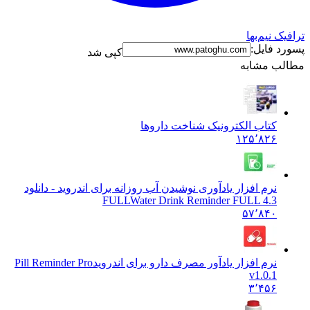
نیم‌بها
فایل:
کپی شد
 مشابه
کتاب الکترونیک شناخت داروها
۱۲۵٬۸۲۶
نرم افزار یادآوری نوشیدن آب روزانه برای اندروید - دانلود
FULL
Water Drink Reminder FULL 4.3
۵۷٬۸۴۰
نرم افزار یادآور مصرف دارو برای اندروید
Pill Reminder Pro
v1.0.1
۳٬۴۵۶