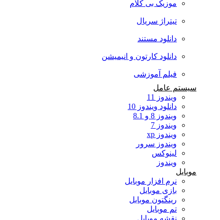
موزیک بی کلام
تیتراژ سریال
دانلود مستند
دانلود کارتون و انیمیشن
فیلم آموزشی
سیستم عامل
ویندوز 11
دانلود ویندوز 10
ویندوز 8 و 8.1
ویندوز 7
ویندوز xp
ویندوز سرور
لینوکس
ویندوز
موبایل
نرم افزار موبایل
بازی موبایل
رینگتون موبایل
تم موبایل
نقشه موبایل