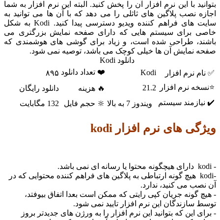
د با این نرم افزار آن را پخش کنید. البته این نرم افزار به شما
نصب پلاگین های ثاثلی را می دهد که با آن ها می توانید به
سایت های فراهم کننده ویدیو دسترسی پیدا کنید. Kodi به شکل
برای سیستم هایی که دارای صفحه نمایش بزرگتری می
، طراحی شده است، و زیاد برای گوشی های هوشمندی که
نمایش آن ها خیلی کوچک می باشد، توصیه نمی شود.
دانلود Kodi
❤️ تعداد دانلود
Kodi
نرم افزار
۸۹۵
 نرم افزار
21.2
🔥 هزینه
دانلود رایگان
ازمند سیستم
ویندوز 7 به بالا
🔆 حجم فایل
132 مگابایت
 های نرم افزار kodi
kodi هیچ گونه ارتباطی به پلاگین های فراهم کننده محتوایی که در
 می کنید، ندارد.
گونه جریان کپی رایتی که ممکن است بعدا اتفاق بیوفتد،
ازندگان این نرم افزار تایید نمی شود.
 این که بتوانید این نرم افزار را به ورژن های جدیدتر بروز