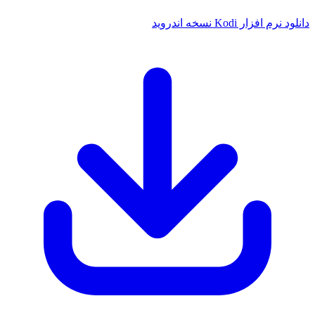
زار Kodi نسخه اندروید