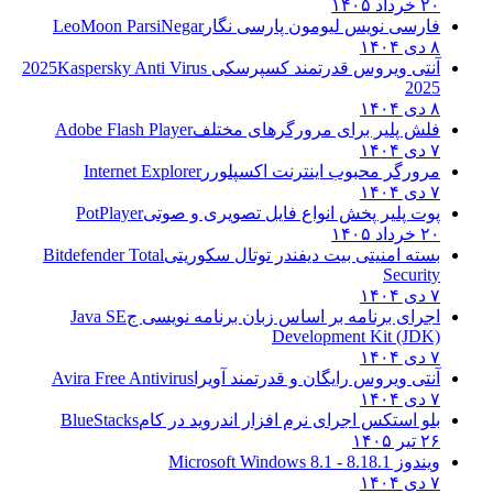
۲۰ خرداد ۱۴۰۵
فارسی نویس لیومون پارسی نگار
LeoMoon ParsiNegar
۸ دی ۱۴۰۴
آنتی ویروس قدرتمند کسپرسکی 2025
Kaspersky Anti Virus
2025
۸ دی ۱۴۰۴
فلش پلیر برای مرورگرهای مختلف
Adobe Flash Player
۷ دی ۱۴۰۴
مرورگر محبوب اینترنت اکسپلورر
Internet Explorer
۷ دی ۱۴۰۴
پوت پلیر پخش انواع فایل تصویری و صوتی
PotPlayer
۲۰ خرداد ۱۴۰۵
بسته امنیتی بیت دیفندر توتال سکوریتی
Bitdefender Total
Security
۷ دی ۱۴۰۴
اجرای برنامه بر اساس زبان برنامه نویسی ج
Java SE
Development Kit (JDK)
۷ دی ۱۴۰۴
آنتی ویروس رایگان و قدرتمند آویرا
Avira Free Antivirus
۷ دی ۱۴۰۴
بلو استکس اجرای نرم افزار اندروید در کام
BlueStacks
۲۶ تیر ۱۴۰۵
ویندوز 8.1
8.1 - Microsoft Windows 8.1
۷ دی ۱۴۰۴