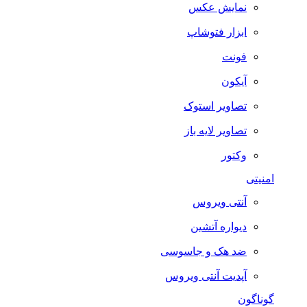
نمایش عکس
ابزار فتوشاپ
فونت
آیکون
تصاویر استوک
تصاویر لایه باز
وکتور
امنیتی
آنتی ویروس
دیواره آتشین
ضد هک و جاسوسی
آپدیت آنتی ویروس
گوناگون