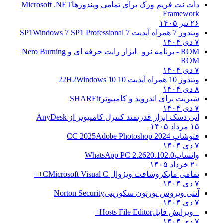
دات نت فریم ورک برای تمامی ویندوزها
Microsoft .NET
Framework
۲۶ تیر ۱۴۰۵
ویندوز 7 همراه آپدیت 7 SP1
Windows 7 SP1 Professional
۷ دی ۱۴۰۴
ROM - برنامه نرو | ابزار رایت حرفه ای و
Nero Burning
ROM
۷ دی ۱۴۰۴
ویندوز 10 همراه آپدیت 10 22H2
Windows 10
۸ دی ۱۴۰۴
شیریت برای اندروید و کامپیوتر
SHAREit
۷ دی ۱۴۰۴
انی دسک ابزار قدرتمند کنترل کامپیوتر از
AnyDesk
۱۵ مرداد ۱۴۰۵
فتوشاپ CC 2025
Adobe Photoshop 2024
۷ دی ۱۴۰۴
واتساپ
WhatsApp PC 2.2620.102.0
۲۰ خرداد ۱۴۰۵
تمامی مایکروسافت ویژوال C
Microsoft Visual C++
۷ دی ۱۴۰۴
آنتی ویروس نورتون سکوریتی
Norton Security
۷ دی ۱۴۰۴
– ویرایش فایل
Hosts File Editor+
۷ دی ۱۴۰۴