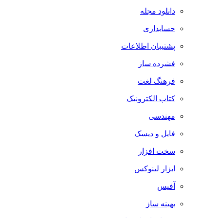
دانلود مجله
حسابداری
پشتیبان اطلاعات
فشرده ساز
فرهنگ لغت
کتاب الکترونیک
مهندسی
فایل و دیسک
سخت افزار
ابزار لینوکس
آفیس
بهینه ساز