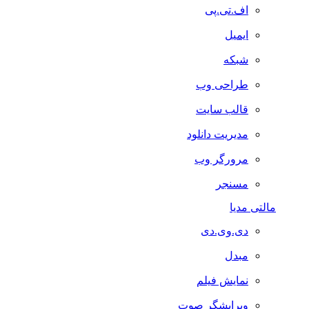
اف.تی.پی
ایمیل
شبکه
طراحی وب
قالب سایت
مدیریت دانلود
مرورگر وب
مسنجر
مالتی مدیا
دی.وی.دی
مبدل
نمایش فیلم
ویرایشگر صوت