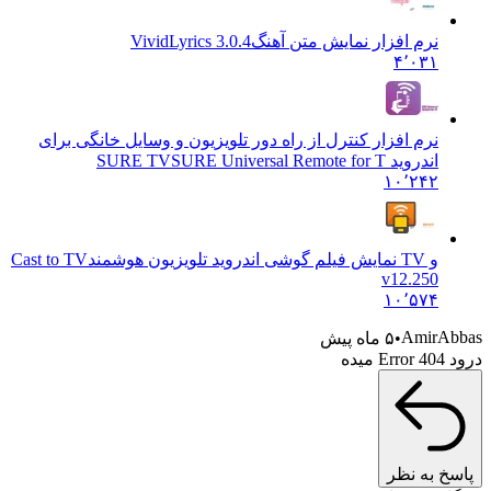
نرم افزار نمایش متن آهنگ
3.0.4 VividLyrics
۴٬۰۳۱
نرم افزار کنترل از راه دور تلویزیون و وسایل خانگی برای
اندروید SURE TV
SURE Universal Remote for T
۱۰٬۲۴۲
و TV نمایش فیلم گوشی اندروید تلویزیون هوشمند
Cast to TV
v12.250
۱۰٬۵۷۴
Amir
۵ ماه پیش
به نظر