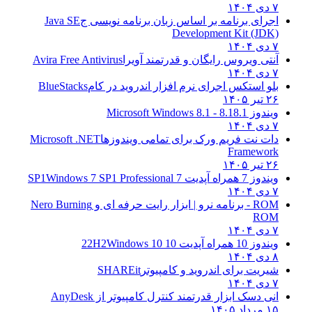
۷ دی ۱۴۰۴
اجرای برنامه بر اساس زبان برنامه نویسی ج
Java SE
Development Kit (JDK)
۷ دی ۱۴۰۴
آنتی ویروس رایگان و قدرتمند آویرا
Avira Free Antivirus
۷ دی ۱۴۰۴
بلو استکس اجرای نرم افزار اندروید در کام
BlueStacks
۲۶ تیر ۱۴۰۵
ویندوز 8.1
8.1 - Microsoft Windows 8.1
۷ دی ۱۴۰۴
دات نت فریم ورک برای تمامی ویندوزها
Microsoft .NET
Framework
۲۶ تیر ۱۴۰۵
ویندوز 7 همراه آپدیت 7 SP1
Windows 7 SP1 Professional
۷ دی ۱۴۰۴
ROM - برنامه نرو | ابزار رایت حرفه ای و
Nero Burning
ROM
۷ دی ۱۴۰۴
ویندوز 10 همراه آپدیت 10 22H2
Windows 10
۸ دی ۱۴۰۴
شیریت برای اندروید و کامپیوتر
SHAREit
۷ دی ۱۴۰۴
انی دسک ابزار قدرتمند کنترل کامپیوتر از
AnyDesk
۱۵ مرداد ۱۴۰۵