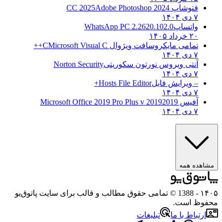
فتوشاپ CC 2025
Adobe Photoshop 2024
۷ دی ۱۴۰۴
واتساپ
WhatsApp PC 2.2620.102.0
۲۰ خرداد ۱۴۰۵
تمامی مایکروسافت ویژوال C
Microsoft Visual C++
۷ دی ۱۴۰۴
آنتی ویروس نورتون سکوریتی
Norton Security
۷ دی ۱۴۰۴
– ویرایش فایل
Hosts File Editor+
۷ دی ۱۴۰۴
آفیس 2019
2019 Microsoft Office 2019 Pro Plus v
۷ دی ۱۴۰۴
ه همه
- 1388 © تمامی حقوق مطالب و قالب برای سایت پاتوق‌یو
 است.
باط با ما
تبلیغات