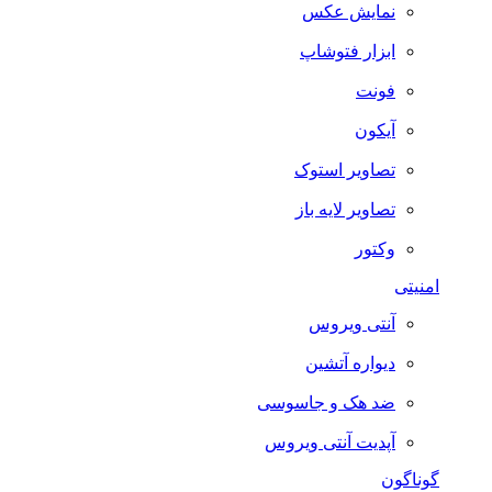
نمایش عکس
ابزار فتوشاپ
فونت
آیکون
تصاویر استوک
تصاویر لایه باز
وکتور
امنیتی
آنتی ویروس
دیواره آتشین
ضد هک و جاسوسی
آپدیت آنتی ویروس
گوناگون