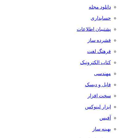
دانلود مجله
حسابداری
پشتیبان اطلاعات
فشرده ساز
فرهنگ لغت
کتاب الکترونیک
مهندسی
فایل و دیسک
سخت افزار
ابزار لینوکس
آفیس
بهینه ساز