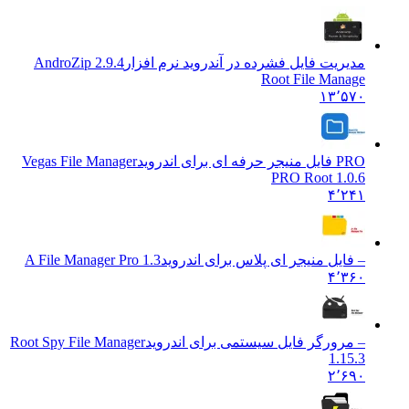
مدیریت فایل فشرده در آندروید نرم افزار
2.9.4 AndroZip
Root File Manage
۱۳٬۵۷۰
PRO فایل منیجر حرفه ای برای اندروید
Vegas File Manager
PRO Root 1.0.6
۴٬۲۴۱
– فایل منیجر ای پلاس برای اندروید
A File Manager Pro 1.3
۴٬۳۶۰
– مرورگر فایل سیستمی برای اندروید
Root Spy File Manager
1.15.3
۲٬۶۹۰