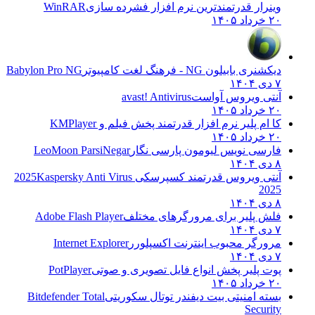
وینرار قدرتمندترین نرم افزار فشرده سازی
WinRAR
۲۰ خرداد ۱۴۰۵
دیکشنری بابیلون NG - فرهنگ لغت کامپیوتر
Babylon Pro NG
۷ دی ۱۴۰۴
آنتی ویروس آواست
avast! Antivirus
۲۰ خرداد ۱۴۰۵
کا ام پلیر نرم افزار قدرتمند پخش فیلم و
KMPlayer
۲۰ خرداد ۱۴۰۵
فارسی نویس لیومون پارسی نگار
LeoMoon ParsiNegar
۸ دی ۱۴۰۴
آنتی ویروس قدرتمند کسپرسکی 2025
Kaspersky Anti Virus
2025
۸ دی ۱۴۰۴
فلش پلیر برای مرورگرهای مختلف
Adobe Flash Player
۷ دی ۱۴۰۴
مرورگر محبوب اینترنت اکسپلورر
Internet Explorer
۷ دی ۱۴۰۴
پوت پلیر پخش انواع فایل تصویری و صوتی
PotPlayer
۲۰ خرداد ۱۴۰۵
بسته امنیتی بیت دیفندر توتال سکوریتی
Bitdefender Total
Security