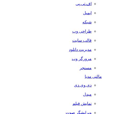
اف.تی.پی
ایمیل
شبکه
طراحی وب
قالب سایت
مدیریت دانلود
مرورگر وب
مسنجر
مالتی مدیا
دی.وی.دی
مبدل
نمایش فیلم
ویرایشگر صوت