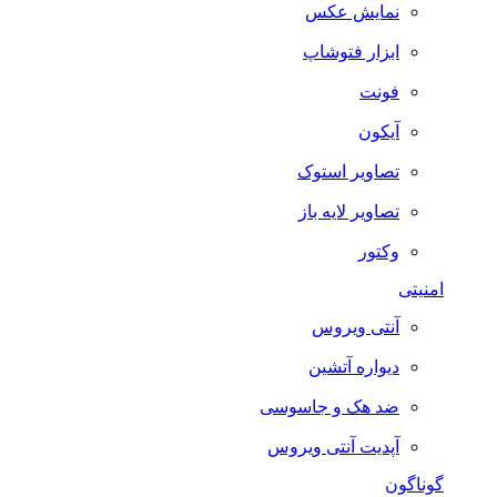
نمایش عکس
ابزار فتوشاپ
فونت
آیکون
تصاویر استوک
تصاویر لایه باز
وکتور
امنیتی
آنتی ویروس
دیواره آتشین
ضد هک و جاسوسی
آپدیت آنتی ویروس
گوناگون