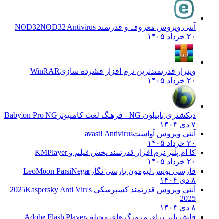
آنتی ویروس معروف و قدرتمند NOD32
NOD32 Antivirus
۲۰ خرداد ۱۴۰۵
وینرار قدرتمندترین نرم افزار فشرده سازی
WinRAR
۲۰ خرداد ۱۴۰۵
دیکشنری بابیلون NG - فرهنگ لغت کامپیوتر
Babylon Pro NG
۷ دی ۱۴۰۴
آنتی ویروس آواست
avast! Antivirus
۲۰ خرداد ۱۴۰۵
کا ام پلیر نرم افزار قدرتمند پخش فیلم و
KMPlayer
۲۰ خرداد ۱۴۰۵
فارسی نویس لیومون پارسی نگار
LeoMoon ParsiNegar
۸ دی ۱۴۰۴
آنتی ویروس قدرتمند کسپرسکی 2025
Kaspersky Anti Virus
2025
۸ دی ۱۴۰۴
فلش پلیر برای مرورگرهای مختلف
Adobe Flash Player