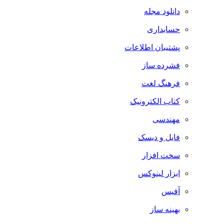
دانلود مجله
حسابداری
پشتیبان اطلاعات
فشرده ساز
فرهنگ لغت
کتاب الکترونیک
مهندسی
فایل و دیسک
سخت افزار
ابزار لینوکس
آفیس
بهینه ساز