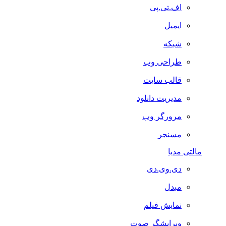
اف.تی.پی
ایمیل
شبکه
طراحی وب
قالب سایت
مدیریت دانلود
مرورگر وب
مسنجر
مالتی مدیا
دی.وی.دی
مبدل
نمایش فیلم
ویرایشگر صوت