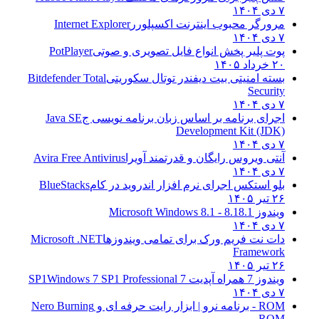
۷ دی ۱۴۰۴
مرورگر محبوب اینترنت اکسپلورر
Internet Explorer
۷ دی ۱۴۰۴
پوت پلیر پخش انواع فایل تصویری و صوتی
PotPlayer
۲۰ خرداد ۱۴۰۵
بسته امنیتی بیت دیفندر توتال سکوریتی
Bitdefender Total
Security
۷ دی ۱۴۰۴
اجرای برنامه بر اساس زبان برنامه نویسی ج
Java SE
Development Kit (JDK)
۷ دی ۱۴۰۴
آنتی ویروس رایگان و قدرتمند آویرا
Avira Free Antivirus
۷ دی ۱۴۰۴
بلو استکس اجرای نرم افزار اندروید در کام
BlueStacks
۲۶ تیر ۱۴۰۵
ویندوز 8.1
8.1 - Microsoft Windows 8.1
۷ دی ۱۴۰۴
دات نت فریم ورک برای تمامی ویندوزها
Microsoft .NET
Framework
۲۶ تیر ۱۴۰۵
ویندوز 7 همراه آپدیت 7 SP1
Windows 7 SP1 Professional
۷ دی ۱۴۰۴
ROM - برنامه نرو | ابزار رایت حرفه ای و
Nero Burning
ROM