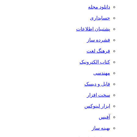
دانلود مجله
حسابداری
پشتیبان اطلاعات
فشرده ساز
فرهنگ لغت
کتاب الکترونیک
مهندسی
فایل و دیسک
سخت افزار
ابزار لینوکس
آفیس
بهینه ساز