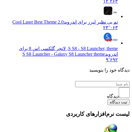
۱۲٬۲۶۳
تم بی نظیر لیزر برای اندروید
Cool Laser Best Theme 2.0
۲۴٬۰۶۳
S S8 - S8 Launcher, theme, لانچر گلکسی اس 8 برای
اندروید
S S8 Launcher - Galaxy S8 Launcher theme
۹٬۶۹۲
 خود را بنویسید
دیدگاه
یدگاه
نرم‌افزارهای کاربردی