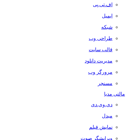
اف.تی.پی
ایمیل
شبکه
طراحی وب
قالب سایت
مدیریت دانلود
مرورگر وب
مسنجر
مالتی مدیا
دی.وی.دی
مبدل
نمایش فیلم
ویرایشگر صوت