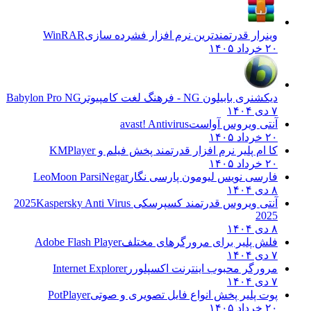
وینرار قدرتمندترین نرم افزار فشرده سازی
WinRAR
۲۰ خرداد ۱۴۰۵
دیکشنری بابیلون NG - فرهنگ لغت کامپیوتر
Babylon Pro NG
۷ دی ۱۴۰۴
آنتی ویروس آواست
avast! Antivirus
۲۰ خرداد ۱۴۰۵
کا ام پلیر نرم افزار قدرتمند پخش فیلم و
KMPlayer
۲۰ خرداد ۱۴۰۵
فارسی نویس لیومون پارسی نگار
LeoMoon ParsiNegar
۸ دی ۱۴۰۴
آنتی ویروس قدرتمند کسپرسکی 2025
Kaspersky Anti Virus
2025
۸ دی ۱۴۰۴
فلش پلیر برای مرورگرهای مختلف
Adobe Flash Player
۷ دی ۱۴۰۴
مرورگر محبوب اینترنت اکسپلورر
Internet Explorer
۷ دی ۱۴۰۴
پوت پلیر پخش انواع فایل تصویری و صوتی
PotPlayer
۲۰ خرداد ۱۴۰۵