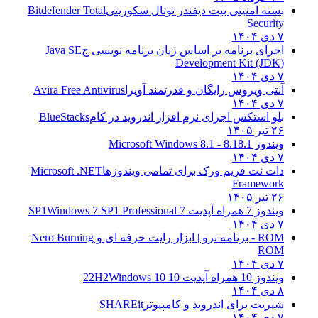
بسته امنیتی بیت دیفندر توتال سکوریتی
Bitdefender Total
Security
۷ دی ۱۴۰۴
اجرای برنامه بر اساس زبان برنامه نویسی ج
Java SE
Development Kit (JDK)
۷ دی ۱۴۰۴
آنتی ویروس رایگان و قدرتمند آویرا
Avira Free Antivirus
۷ دی ۱۴۰۴
بلو استکس اجرای نرم افزار اندروید در کام
BlueStacks
۲۶ تیر ۱۴۰۵
ویندوز 8.1
8.1 - Microsoft Windows 8.1
۷ دی ۱۴۰۴
دات نت فریم ورک برای تمامی ویندوزها
Microsoft .NET
Framework
۲۶ تیر ۱۴۰۵
ویندوز 7 همراه آپدیت 7 SP1
Windows 7 SP1 Professional
۷ دی ۱۴۰۴
ROM - برنامه نرو | ابزار رایت حرفه ای و
Nero Burning
ROM
۷ دی ۱۴۰۴
ویندوز 10 همراه آپدیت 10 22H2
Windows 10
۸ دی ۱۴۰۴
شیریت برای اندروید و کامپیوتر
SHAREit
۷ دی ۱۴۰۴