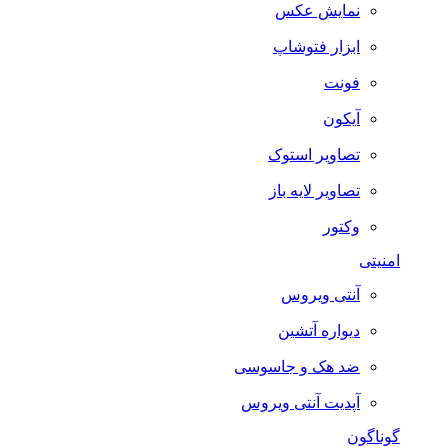
نمایش عکس
ابزار فتوشاپ
فونت
آیکون
تصاویر استوک
تصاویر لایه باز
وکتور
امنیتی
آنتی ویروس
دیواره آتشین
ضد هک و جاسوسی
آپدیت آنتی ویروس
گوناگون