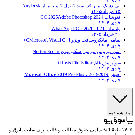
انی دسک ابزار قدرتمند کنترل کامپیوتر از
AnyDesk
۱۵ مرداد ۱۴۰۵
فتوشاپ CC 2025
Adobe Photoshop 2024
۷ دی ۱۴۰۴
واتساپ
WhatsApp PC 2.2620.102.0
۲۰ خرداد ۱۴۰۵
تمامی مایکروسافت ویژوال C
Microsoft Visual C++
۷ دی ۱۴۰۴
آنتی ویروس نورتون سکوریتی
Norton Security
۷ دی ۱۴۰۴
– ویرایش فایل
Hosts File Editor+
۷ دی ۱۴۰۴
آفیس 2019
2019 Microsoft Office 2019 Pro Plus v
۷ دی ۱۴۰۴
ه همه
- 1388 © تمامی حقوق مطالب و قالب برای سایت پاتوق‌یو