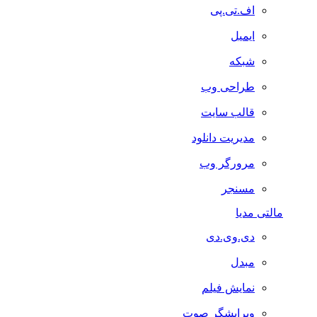
اف.تی.پی
ایمیل
شبکه
طراحی وب
قالب سایت
مدیریت دانلود
مرورگر وب
مسنجر
مالتی مدیا
دی.وی.دی
مبدل
نمایش فیلم
ویرایشگر صوت