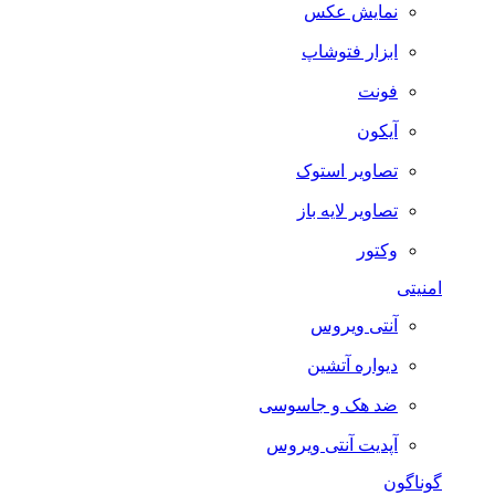
نمایش عکس
ابزار فتوشاپ
فونت
آیکون
تصاویر استوک
تصاویر لایه باز
وکتور
امنیتی
آنتی ویروس
دیواره آتشین
ضد هک و جاسوسی
آپدیت آنتی ویروس
گوناگون