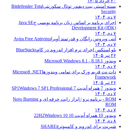
۲۰ خرداد ۱۴۰۵
بسته امنیتی بیت دیفندر توتال سکوریتی
Bitdefender Total
Security
۷ دی ۱۴۰۴
اجرای برنامه بر اساس زبان برنامه نویسی ج
Java SE
Development Kit (JDK)
۷ دی ۱۴۰۴
آنتی ویروس رایگان و قدرتمند آویرا
Avira Free Antivirus
۷ دی ۱۴۰۴
بلو استکس اجرای نرم افزار اندروید در کام
BlueStacks
۲۶ تیر ۱۴۰۵
ویندوز 8.1
8.1 - Microsoft Windows 8.1
۷ دی ۱۴۰۴
دات نت فریم ورک برای تمامی ویندوزها
Microsoft .NET
Framework
۲۶ تیر ۱۴۰۵
ویندوز 7 همراه آپدیت 7 SP1
Windows 7 SP1 Professional
۷ دی ۱۴۰۴
ROM - برنامه نرو | ابزار رایت حرفه ای و
Nero Burning
ROM
۷ دی ۱۴۰۴
ویندوز 10 همراه آپدیت 10 22H2
Windows 10
۸ دی ۱۴۰۴
شیریت برای اندروید و کامپیوتر
SHAREit