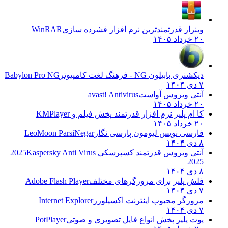
وینرار قدرتمندترین نرم افزار فشرده سازی
WinRAR
۲۰ خرداد ۱۴۰۵
دیکشنری بابیلون NG - فرهنگ لغت کامپیوتر
Babylon Pro NG
۷ دی ۱۴۰۴
آنتی ویروس آواست
avast! Antivirus
۲۰ خرداد ۱۴۰۵
کا ام پلیر نرم افزار قدرتمند پخش فیلم و
KMPlayer
۲۰ خرداد ۱۴۰۵
فارسی نویس لیومون پارسی نگار
LeoMoon ParsiNegar
۸ دی ۱۴۰۴
آنتی ویروس قدرتمند کسپرسکی 2025
Kaspersky Anti Virus
2025
۸ دی ۱۴۰۴
فلش پلیر برای مرورگرهای مختلف
Adobe Flash Player
۷ دی ۱۴۰۴
مرورگر محبوب اینترنت اکسپلورر
Internet Explorer
۷ دی ۱۴۰۴
پوت پلیر پخش انواع فایل تصویری و صوتی
PotPlayer