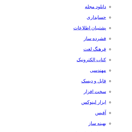
دانلود مجله
حسابداری
پشتیبان اطلاعات
فشرده ساز
فرهنگ لغت
کتاب الکترونیک
مهندسی
فایل و دیسک
سخت افزار
ابزار لینوکس
آفیس
بهینه ساز