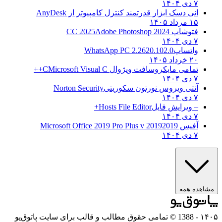
۷ دی ۱۴۰۴
انی دسک ابزار قدرتمند کنترل کامپیوتر از
AnyDesk
۱۵ مرداد ۱۴۰۵
فتوشاپ CC 2025
Adobe Photoshop 2024
۷ دی ۱۴۰۴
واتساپ
WhatsApp PC 2.2620.102.0
۲۰ خرداد ۱۴۰۵
تمامی مایکروسافت ویژوال C
Microsoft Visual C++
۷ دی ۱۴۰۴
آنتی ویروس نورتون سکوریتی
Norton Security
۷ دی ۱۴۰۴
– ویرایش فایل
Hosts File Editor+
۷ دی ۱۴۰۴
آفیس 2019
2019 Microsoft Office 2019 Pro Plus v
۷ دی ۱۴۰۴
ه همه
- 1388 © تمامی حقوق مطالب و قالب برای سایت پاتوق‌یو