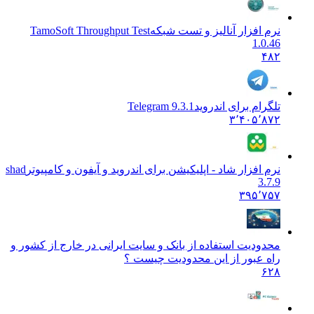
نرم افزار آنالیز و تست شبکه
TamoSoft Throughput Test
1.0.46
۴۸۲
تلگرام برای اندروید
Telegram 9.3.1
۳٬۴۰۵٬۸۷۲
نرم افزار شاد - اپلیکیشن برای اندروید و آیفون و کامپیوتر
shad
3.7.9
۳۹۵٬۷۵۷
محدودیت استفاده از بانک و سایت ایرانی در خارج از کشور و
راه عبور از این محدودیت چیست ؟
۶۲۸