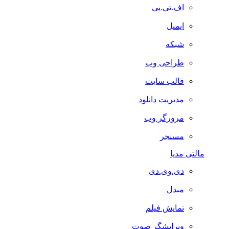
اف.تی.پی
ایمیل
شبکه
طراحی وب
قالب سایت
مدیریت دانلود
مرورگر وب
مسنجر
مالتی مدیا
دی.وی.دی
مبدل
نمایش فیلم
ویرایشگر صوت