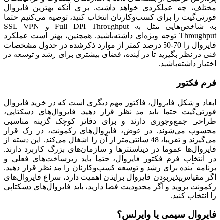
مختلف، چه عملکردی خواهد داشت. برای آنکه بهترین فایروال
فورتی‌گیت را برای کسب‌وکارتان انتخاب کنید، توصیه می‌کنیم حتما
به شاخص‌هایی مثل به
Full DPI Throughput
و
SSL VPN
Throughput
توجه ویژه‌ای داشته‌باشید. همچنین، بهتر است عملکرد
فایروال را 70-50 درصد کمتر از موارد ذکرشده در جدول مشخصات
فنی در نظر بگیرید تا در آینده، فضای بیشتری برای رشد و توسعه در
اختیار داشته‌باشید.
فرم فکتور
ابعاد و شکل فایروال، فاکتور مهم دیگری است که در خرید فایروال
فورتی‌گیت حتما باید مد نظر قرار دهید. فایروال‌های دسکتاپی،
طراحی جمع‌وجوری دارند و برای دفاتر کوچک گزینه مناسبی
محسوب می‌شوند. در عوض، فایروال‌های رکمونت، در رک قرار
می‌گیرند و تقریبا، 48 سانتی‌متر از آن را اشغال می‌کند. این دسته از
فایروال‌ها عموما در دیتاسنترها و سازمان‌های بزرگ کاربرد دارند.
در انتخاب فرم فکتور فایروال، حتما باید زیرساخت‌های فعلی و
برنامه آینده برای رشد و توسعه کسب‌وکارتان را مد نظر قرار دهید.
اگر مقیاس‌پذیربودن فایروال برایتان اهمیت دارد، سراغ فایروال‌های
رکمونت بروید و اگر محدودیت فضا دارید، باید فایروال‌های دسکتاپی
را انتخاب کنید.
فایروال سیمی یا وایرلس؟