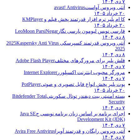
۷ دی ۱۴۰۴
آنتی ویروس آواست
avast! Antivirus
۲۰ خرداد ۱۴۰۵
کا ام پلیر نرم افزار قدرتمند پخش فیلم و
KMPlayer
۲۰ خرداد ۱۴۰۵
فارسی نویس لیومون پارسی نگار
LeoMoon ParsiNegar
۸ دی ۱۴۰۴
آنتی ویروس قدرتمند کسپرسکی 2025
Kaspersky Anti Virus
2025
۸ دی ۱۴۰۴
فلش پلیر برای مرورگرهای مختلف
Adobe Flash Player
۷ دی ۱۴۰۴
مرورگر محبوب اینترنت اکسپلورر
Internet Explorer
۷ دی ۱۴۰۴
پوت پلیر پخش انواع فایل تصویری و صوتی
PotPlayer
۲۰ خرداد ۱۴۰۵
بسته امنیتی بیت دیفندر توتال سکوریتی
Bitdefender Total
Security
۷ دی ۱۴۰۴
اجرای برنامه بر اساس زبان برنامه نویسی ج
Java SE
Development Kit (JDK)
۷ دی ۱۴۰۴
آنتی ویروس رایگان و قدرتمند آویرا
Avira Free Antivirus
۷ دی ۱۴۰۴