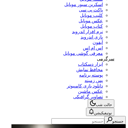
اسکرین سیور موبایل
پاکت پی سی
کلیپ موبایل
عکس موبایل
کتاب موبایل
نرم افزار اندروید
بازی اندروید
آیفون
اس ام اس
معرفی گوشی موبایل
سرگرمی
ابزار دسکتاپ
محافظ نمایش
پوسته برنامه
پس زمینه
دانلود بازی کامپیوتر
عکس ماشین
تصاویر گرافیکی
حالت شب
نوتیفیکیشن
جستجو