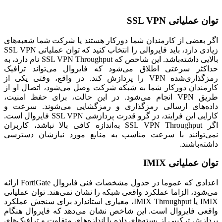
توان عملیاتی
SSL VPN
اگر بعضی از کارمندان شما دورکار هستند یا شرکت شما شعبه‌های
زیادی دارد، باید فایروالی را انتخاب کنید که توان عملیاتی
SSL VPN
بالایی داشته‌باشد. این شاخص که
SSL VPN Throughput
نام دارد، به
حداکثر سرعتی اطلاق می‌شود که فایروال می‌تواند ترافیک
رمزگذاری‌شده
VPN
را پردازش کند. در واقع، وقتی یکی از
کارمندان دورکار شما به شبکه شرکت وصل می‌شود، اتصال او از
طریق
VPN
انجام می‌شود. در این حالت، برای حفظ امنیت،
داده‌های ارسالی رمزگذاری و رمزگشایی می‌شوند. سرعت و
کارایی این فرایند، در گرو قدرت پردازشی
SSL VPN
فایروال است.
اگر
SSL VPN Throughput
به‌اندازه کافی بالا نباشد، کاربران
نمی‌توانند با سرعت مناسب به منابع مورد نیازشان دسترسی
داشته‌باشند.
توان عملیاتی
IMIX
اعدادی که عموما در جدول مشخصات فنی فایروال
FortiGate
ارائه
می‌شود، الزاما عملکرد واقعی شبکه را نشان نمی‌هند. توان عملیاتی
IMIX
یا
IMIX Throughput
، معیاری استاندارد برای سنجش عملکرد
واقعی فایروال است. این شاخص نشان می‌دهد که فایروال هنگام
پردازش ترکیبی از بسته‌های داده با اندازه‌های متفاوت و ترافیک‌های