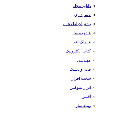
دانلود مجله
حسابداری
پشتیبان اطلاعات
فشرده ساز
فرهنگ لغت
کتاب الکترونیک
مهندسی
فایل و دیسک
سخت افزار
ابزار لینوکس
آفیس
بهینه ساز