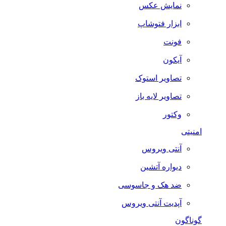
نمایش عکس
ابزار فتوشاپ
فونت
آیکون
تصاویر استوک
تصاویر لایه باز
وکتور
امنیتی
آنتی ویروس
دیواره آتشین
ضد هک و جاسوسی
آپدیت آنتی ویروس
گوناگون