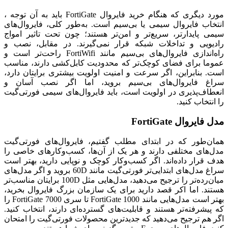
مورد دیگری که هنگام خرید فایروال
FortiGate
باید به آن توجه ،
انتخاب فایروال سیمی یا بی‌سیم است. به‌طور کلی، فایروال‌های
سیمی پایدارتر، سریع‌تر و امن‌تر هستند؛ چون تحت تاثیر امواج
رادیویی و تداخلات شبکه قرار نمی‌گیرند. در مقابل، نصب و
راه‌اندازی فایروال‌های بی‌سیم مانند
FortiWifi
راحت‌تر است و
عموما برای فضای کوچک‌تر که محدودیت کابل‌کشی دارند، مناسب
است. بنابراین، اگر سرعت و امنیت اولویت بیشتری برایتان دارد،
سراغ فایروال‌های بی‌سیم بروید، اما اگر نصب آسان و
انعطاف‌پذیری در اولویت است، باید فایروال‌های سیمی فورتی‌گیت
را انتخاب کنید.
مدل فایروال
FortiGate
همان‌طور که در ابتدای مطلب گفتیم، فایروال‌های فورتی‌گیت
مدل‌های مختلفی دارند و هر یک از آن‌ها، کسب‌وکارهای خاصی را
هدف قرار داده‌اند. اگر کسب‌وکار کوچک و نوپایی دارید، بهتر است
سراغ مدل‌های ابتدایی‌تر فورتی‌گیت مانند
60D
بروید و اگر مدل‌های
میان‌رده‌تر را ترجیح می‌دهید، مدل‌هایی مثل
100D
برایتان مناسب‌تر
هستند. اما اکر قصد دارید برای یک سازمان بزرگ فایروال بخرید،
بهتر است مدل‌هایی مانند
FortiGate 1000
تا سری
FortiGate 7000
را
که پیشرفته‌تر هستند و قابلیت‌های گسترده‌ای دارند، انتخاب کنید.
اگر هم ترجیح می‌دهید که جدیدترین محصولات فورتی‌گیت را امتحان