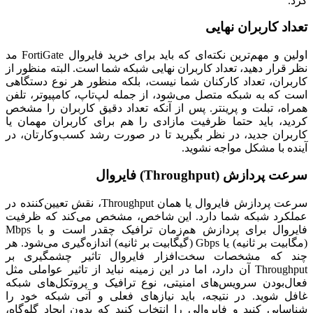
کرد.
تعداد کاربران نهایی
اولین و مهم‌ترین نکته‌ای که باید برای خرید فایروال
FortiGate
مد
نظر قرار دهید، تعداد کاربران نهایی شبکه شما است. البته منظور از
کاربران، تعداد کارکنان شما نیست، بلکه منظور هر نوع دستگاهی
است که به شبکه متصل می‌شود، از جمله لپ‌تاپ، کامپیوتر، تلفن
همراه، تبلت و پرینتر. پس از آنکه تعداد دقیق کاربران را مشخص
کردید، باید حتما ظرفیت مازادی را هم برای کاربران مهمان یا
کاربران جدید، در نظر بگیرید تا در صورت رشد کسب‌وکارتان، در
آینده با مشکل مواجه نشوید.
سرعت پردازش (
Throughput
) فایروال
سرعت پردازش فایروال یا همان
Throughput
، نقش تعیین‌کننده در
عملکرد شبکه شما دارد. این شاخص، مشخص می‌کند که ظرفیت
فایروال برای پردازش هم‌زمان ترافیک چقدر است و با
Mbps
(مگابیت بر ثانیه) یا
Gbps
(گیگابیت بر ثانیه) اندازه‌گیری می‌شود. هر
چند که مشخصات سخت‌افزار فایروال تاثیر چشمگیری بر
Throughput
آن دارد، اما در این زمینه نباید از تاثیر عواملی مثل
فعال‌بودن سرویس‌های امنیتی، نوع ترافیک و پروتکل‌های شبکه
غافل شوید. در نتیجه، باید نیازهای فعلی و آتی شبکه خود را
شناسایی کنید و فایروالی را انتخاب کنید که بدون ایجاد گلوگاه،