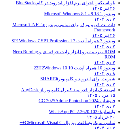
بلو استکس اجرای نرم افزار اندروید در کام
BlueStacks
۲۶ تیر ۱۴۰۵
ویندوز 8.1
8.1 - Microsoft Windows 8.1
۷ دی ۱۴۰۴
دات نت فریم ورک برای تمامی ویندوزها
Microsoft .NET
Framework
۲۶ تیر ۱۴۰۵
ویندوز 7 همراه آپدیت 7 SP1
Windows 7 SP1 Professional
۷ دی ۱۴۰۴
ROM - برنامه نرو | ابزار رایت حرفه ای و
Nero Burning
ROM
۷ دی ۱۴۰۴
ویندوز 10 همراه آپدیت 10 22H2
Windows 10
۸ دی ۱۴۰۴
شیریت برای اندروید و کامپیوتر
SHAREit
۷ دی ۱۴۰۴
انی دسک ابزار قدرتمند کنترل کامپیوتر از
AnyDesk
۱۵ مرداد ۱۴۰۵
فتوشاپ CC 2025
Adobe Photoshop 2024
۷ دی ۱۴۰۴
واتساپ
WhatsApp PC 2.2620.102.0
۲۰ خرداد ۱۴۰۵
تمامی مایکروسافت ویژوال C
Microsoft Visual C++
۷ دی ۱۴۰۴