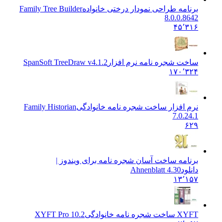
برنامه طراحی نمودار درختی خانواده
Family Tree Builder
8.0.0.8642
۴۵٬۳۱۶
ساخت شجره نامه نرم افزار
SpanSoft TreeDraw v4.1.2
۱۷۰٬۳۲۴
نرم افزار ساخت شجره نامه خانوادگی
Family Historian
7.0.24.1
۶۲۹
برنامه ساخت آسان شجره نامه برای ویندوز |
دانلود
Ahnenblatt 4.30
۱۳٬۱۵۷
XYFT ساخت شجره نامه خانوادگی
XYFT Pro 10.2