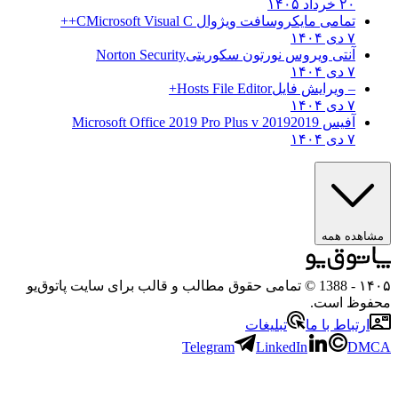
۲۰ خرداد ۱۴۰۵
تمامی مایکروسافت ویژوال C
Microsoft Visual C++
۷ دی ۱۴۰۴
آنتی ویروس نورتون سکوریتی
Norton Security
۷ دی ۱۴۰۴
– ویرایش فایل
Hosts File Editor+
۷ دی ۱۴۰۴
آفیس 2019
2019 Microsoft Office 2019 Pro Plus v
۷ دی ۱۴۰۴
ه همه
- 1388 © تمامی حقوق مطالب و قالب برای سایت پاتوق‌یو
 است.
باط با ما
تبلیغات
Telegram
LinkedIn