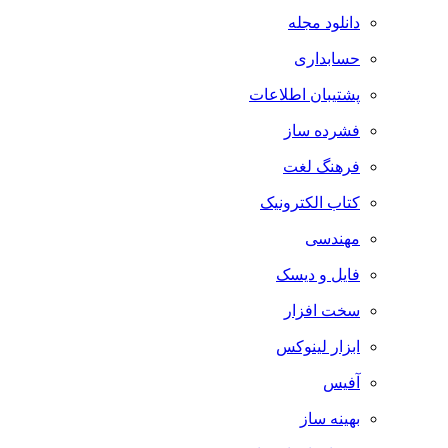
دانلود مجله
حسابداری
پشتیبان اطلاعات
فشرده ساز
فرهنگ لغت
کتاب الکترونیک
مهندسی
فایل و دیسک
سخت افزار
ابزار لینوکس
آفیس
بهینه ساز