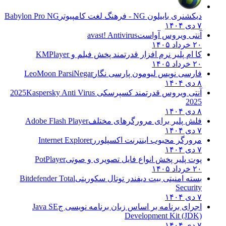
دیکشنری بابیلون NG - فرهنگ لغت کامپیوتر
Babylon Pro NG
۷ دی ۱۴۰۴
آنتی ویروس آواست
avast! Antivirus
۲۰ خرداد ۱۴۰۵
کا ام پلیر نرم افزار قدرتمند پخش فیلم و
KMPlayer
۲۰ خرداد ۱۴۰۵
فارسی نویس لیومون پارسی نگار
LeoMoon ParsiNegar
۸ دی ۱۴۰۴
آنتی ویروس قدرتمند کسپرسکی 2025
Kaspersky Anti Virus
2025
۸ دی ۱۴۰۴
فلش پلیر برای مرورگرهای مختلف
Adobe Flash Player
۷ دی ۱۴۰۴
مرورگر محبوب اینترنت اکسپلورر
Internet Explorer
۷ دی ۱۴۰۴
پوت پلیر پخش انواع فایل تصویری و صوتی
PotPlayer
۲۰ خرداد ۱۴۰۵
بسته امنیتی بیت دیفندر توتال سکوریتی
Bitdefender Total
Security
۷ دی ۱۴۰۴
اجرای برنامه بر اساس زبان برنامه نویسی ج
Java SE
Development Kit (JDK)
۷ دی ۱۴۰۴