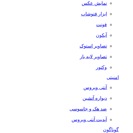
نمایش عکس
ابزار فتوشاپ
فونت
آیکون
تصاویر استوک
تصاویر لایه باز
وکتور
امنیتی
آنتی ویروس
دیواره آتشین
ضد هک و جاسوسی
آپدیت آنتی ویروس
گوناگون