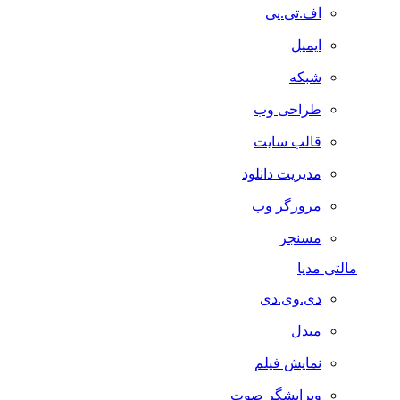
اف.تی.پی
ایمیل
شبکه
طراحی وب
قالب سایت
مدیریت دانلود
مرورگر وب
مسنجر
مالتی مدیا
دی.وی.دی
مبدل
نمایش فیلم
ویرایشگر صوت