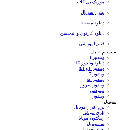
موزیک بی کلام
تیتراژ سریال
دانلود مستند
دانلود کارتون و انیمیشن
فیلم آموزشی
سیستم عامل
ویندوز 11
دانلود ویندوز 10
ویندوز 8 و 8.1
ویندوز 7
ویندوز xp
ویندوز سرور
لینوکس
ویندوز
موبایل
نرم افزار موبایل
بازی موبایل
رینگتون موبایل
تم موبایل
نقشه موبایل