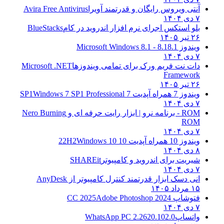
آنتی ویروس رایگان و قدرتمند آویرا
Avira Free Antivirus
۷ دی ۱۴۰۴
بلو استکس اجرای نرم افزار اندروید در کام
BlueStacks
۲۶ تیر ۱۴۰۵
ویندوز 8.1
8.1 - Microsoft Windows 8.1
۷ دی ۱۴۰۴
دات نت فریم ورک برای تمامی ویندوزها
Microsoft .NET
Framework
۲۶ تیر ۱۴۰۵
ویندوز 7 همراه آپدیت 7 SP1
Windows 7 SP1 Professional
۷ دی ۱۴۰۴
ROM - برنامه نرو | ابزار رایت حرفه ای و
Nero Burning
ROM
۷ دی ۱۴۰۴
ویندوز 10 همراه آپدیت 10 22H2
Windows 10
۸ دی ۱۴۰۴
شیریت برای اندروید و کامپیوتر
SHAREit
۷ دی ۱۴۰۴
انی دسک ابزار قدرتمند کنترل کامپیوتر از
AnyDesk
۱۵ مرداد ۱۴۰۵
فتوشاپ CC 2025
Adobe Photoshop 2024
۷ دی ۱۴۰۴
واتساپ
WhatsApp PC 2.2620.102.0