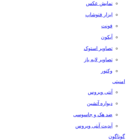
نمایش عکس
ابزار فتوشاپ
فونت
آیکون
تصاویر استوک
تصاویر لایه باز
وکتور
امنیتی
آنتی ویروس
دیواره آتشین
ضد هک و جاسوسی
آپدیت آنتی ویروس
گوناگون