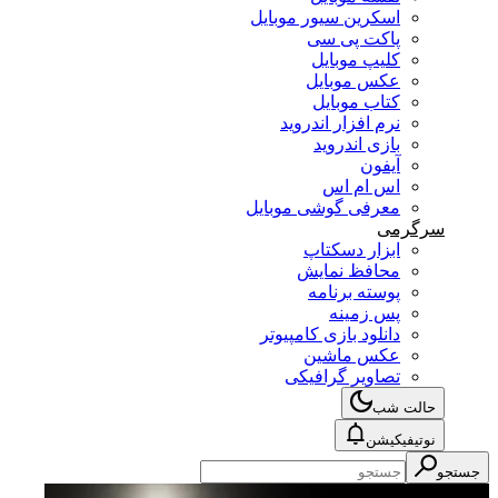
اسکرین سیور موبایل
پاکت پی سی
کلیپ موبایل
عکس موبایل
کتاب موبایل
نرم افزار اندروید
بازی اندروید
آیفون
اس ام اس
معرفی گوشی موبایل
سرگرمی
ابزار دسکتاپ
محافظ نمایش
پوسته برنامه
پس زمینه
دانلود بازی کامپیوتر
عکس ماشین
تصاویر گرافیکی
حالت شب
نوتیفیکیشن
جستجو