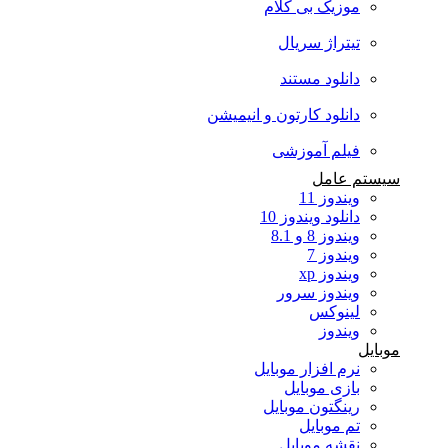
موزیک بی کلام
تیتراژ سریال
دانلود مستند
دانلود کارتون و انیمیشن
فیلم آموزشی
سیستم عامل
ویندوز 11
دانلود ویندوز 10
ویندوز 8 و 8.1
ویندوز 7
ویندوز xp
ویندوز سرور
لینوکس
ویندوز
موبایل
نرم افزار موبایل
بازی موبایل
رینگتون موبایل
تم موبایل
نقشه موبایل