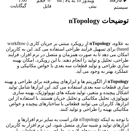
1.66
ویندوز 10 به بالا | 64
🔆 حجم
گیگابایت
بیتی
فایل
سیستم
توضیحات nTopology
به علاوه،
nTopology
از رویکرد مبتنی بر جریان کاری (workflow-
based) برای تسهیل فرآیند طراحی استفاده می کند. این به کاربران
امکان می دهد تا به صورت همزمان و متصل در نرم افزار، فرآیند
طراحی، تحلیل و تولید را انجام دهند. با این رویکرد، امکان بهینه
سازی طراحی و تولید قطعات سه بعدی با خواص مکانیکی و
عملکرد بهتر به وجود می آید.
nTopology
از الگوریتم ها و ابزارهای پیشرفته برای طراحی و بهینه
سازی قطعات سه بعدی استفاده می کند. این ابزارها شامل تولید
اشکال پیچیده و متغیر، تولید شبکه های توپولوژیک، بهینه سازی
توپولوژی، تحلیل مکانیکی و تحلیل جریان هستند. با استفاده از این
ابزارها، کاربران می توانند قطعاتی با ساختارهای پیچیده و خواص
مکانیکی بهینه را طراحی و تولید کنند.
با توجه به اینکه nTopology قادر است به سایر نرم افزارها و
ابزارهای تولید و شبیه سازی متصل شود، این نرم افزار به کاربران
امکان می دهد تا بهبودهای لازم در طراحی و تولید قطعات را بر