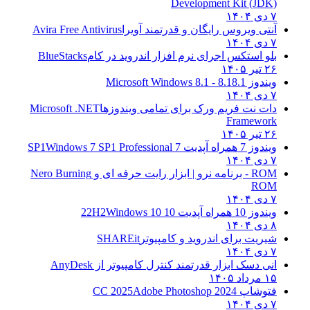
Development Kit (JDK)
۷ دی ۱۴۰۴
آنتی ویروس رایگان و قدرتمند آویرا
Avira Free Antivirus
۷ دی ۱۴۰۴
بلو استکس اجرای نرم افزار اندروید در کام
BlueStacks
۲۶ تیر ۱۴۰۵
ویندوز 8.1
8.1 - Microsoft Windows 8.1
۷ دی ۱۴۰۴
دات نت فریم ورک برای تمامی ویندوزها
Microsoft .NET
Framework
۲۶ تیر ۱۴۰۵
ویندوز 7 همراه آپدیت 7 SP1
Windows 7 SP1 Professional
۷ دی ۱۴۰۴
ROM - برنامه نرو | ابزار رایت حرفه ای و
Nero Burning
ROM
۷ دی ۱۴۰۴
ویندوز 10 همراه آپدیت 10 22H2
Windows 10
۸ دی ۱۴۰۴
شیریت برای اندروید و کامپیوتر
SHAREit
۷ دی ۱۴۰۴
انی دسک ابزار قدرتمند کنترل کامپیوتر از
AnyDesk
۱۵ مرداد ۱۴۰۵
فتوشاپ CC 2025
Adobe Photoshop 2024
۷ دی ۱۴۰۴