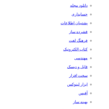
دانلود مجله
حسابداری
پشتیبان اطلاعات
فشرده ساز
فرهنگ لغت
کتاب الکترونیک
مهندسی
فایل و دیسک
سخت افزار
ابزار لینوکس
آفیس
بهینه ساز