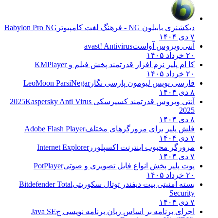
دیکشنری بابیلون NG - فرهنگ لغت کامپیوتر
Babylon Pro NG
۷ دی ۱۴۰۴
آنتی ویروس آواست
avast! Antivirus
۲۰ خرداد ۱۴۰۵
کا ام پلیر نرم افزار قدرتمند پخش فیلم و
KMPlayer
۲۰ خرداد ۱۴۰۵
فارسی نویس لیومون پارسی نگار
LeoMoon ParsiNegar
۸ دی ۱۴۰۴
آنتی ویروس قدرتمند کسپرسکی 2025
Kaspersky Anti Virus
2025
۸ دی ۱۴۰۴
فلش پلیر برای مرورگرهای مختلف
Adobe Flash Player
۷ دی ۱۴۰۴
مرورگر محبوب اینترنت اکسپلورر
Internet Explorer
۷ دی ۱۴۰۴
پوت پلیر پخش انواع فایل تصویری و صوتی
PotPlayer
۲۰ خرداد ۱۴۰۵
بسته امنیتی بیت دیفندر توتال سکوریتی
Bitdefender Total
Security
۷ دی ۱۴۰۴
اجرای برنامه بر اساس زبان برنامه نویسی ج
Java SE