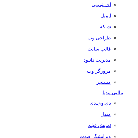
اف.تی.پی
ایمیل
شبکه
طراحی وب
قالب سایت
مدیریت دانلود
مرورگر وب
مسنجر
مالتی مدیا
دی.وی.دی
مبدل
نمایش فیلم
ویرایشگر صوت