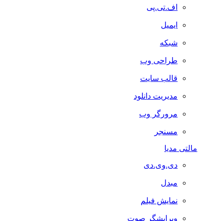
اف.تی.پی
ایمیل
شبکه
طراحی وب
قالب سایت
مدیریت دانلود
مرورگر وب
مسنجر
مالتی مدیا
دی.وی.دی
مبدل
نمایش فیلم
ویرایشگر صوت