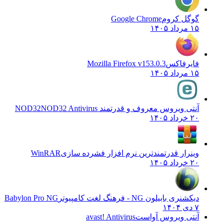
گوگل کروم
Google Chrome
۱۵ مرداد ۱۴۰۵
فایرفاکس
Mozilla Firefox v153.0.3
۱۵ مرداد ۱۴۰۵
آنتی ویروس معروف و قدرتمند NOD32
NOD32 Antivirus
۲۰ خرداد ۱۴۰۵
وینرار قدرتمندترین نرم افزار فشرده سازی
WinRAR
۲۰ خرداد ۱۴۰۵
دیکشنری بابیلون NG - فرهنگ لغت کامپیوتر
Babylon Pro NG
۷ دی ۱۴۰۴
آنتی ویروس آواست
avast! Antivirus