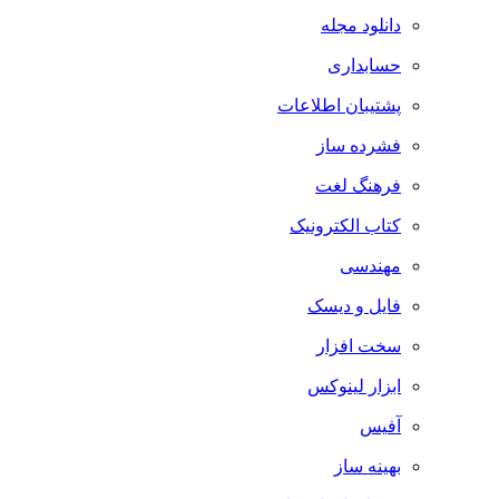
دانلود مجله
حسابداری
پشتیبان اطلاعات
فشرده ساز
فرهنگ لغت
کتاب الکترونیک
مهندسی
فایل و دیسک
سخت افزار
ابزار لینوکس
آفیس
بهینه ساز