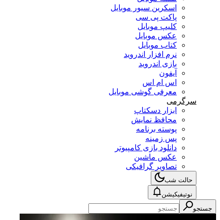
اسکرین سیور موبایل
پاکت پی سی
کلیپ موبایل
عکس موبایل
کتاب موبایل
نرم افزار اندروید
بازی اندروید
آیفون
اس ام اس
معرفی گوشی موبایل
سرگرمی
ابزار دسکتاپ
محافظ نمایش
پوسته برنامه
پس زمینه
دانلود بازی کامپیوتر
عکس ماشین
تصاویر گرافیکی
حالت شب
نوتیفیکیشن
جستجو