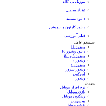
موزیک بی کلام
تیتراژ سریال
دانلود مستند
دانلود کارتون و انیمیشن
فیلم آموزشی
سیستم عامل
ویندوز 11
دانلود ویندوز 10
ویندوز 8 و 8.1
ویندوز 7
ویندوز xp
ویندوز سرور
لینوکس
ویندوز
موبایل
نرم افزار موبایل
بازی موبایل
رینگتون موبایل
تم موبایل
نقشه موبایل