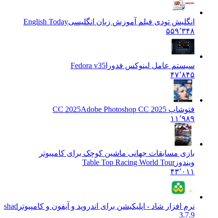
انگلیش تودی فیلم آموزش زبان انگليسی
English Today
۵۵۹٬۳۴۸
سیستم عامل لینوکس فدورا
Fedora v35
۴۷٬۸۴۵
فتوشاپ CC 2025
Adobe Photoshop CC 2025
۱۱٬۹۸۹
بازی مسابقات جهانی ماشین کوچک برای کامپیوتر
ویندوز
Table Top Racing World Tour
۴۳٬۰۱۱
نرم افزار شاد - اپلیکیشن برای اندروید و آیفون و کامپیوتر
shad
3.7.9