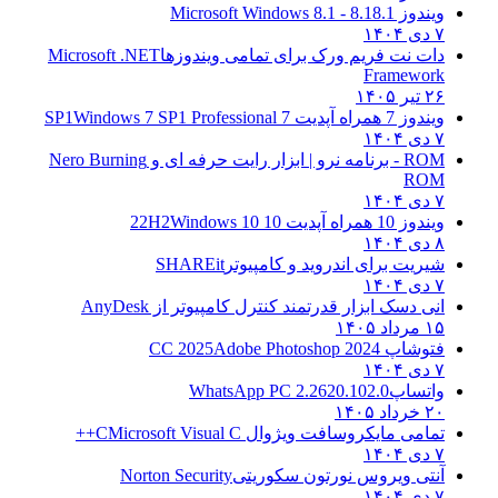
ویندوز 8.1
8.1 - Microsoft Windows 8.1
۷ دی ۱۴۰۴
دات نت فریم ورک برای تمامی ویندوزها
Microsoft .NET
Framework
۲۶ تیر ۱۴۰۵
ویندوز 7 همراه آپدیت 7 SP1
Windows 7 SP1 Professional
۷ دی ۱۴۰۴
ROM - برنامه نرو | ابزار رایت حرفه ای و
Nero Burning
ROM
۷ دی ۱۴۰۴
ویندوز 10 همراه آپدیت 10 22H2
Windows 10
۸ دی ۱۴۰۴
شیریت برای اندروید و کامپیوتر
SHAREit
۷ دی ۱۴۰۴
انی دسک ابزار قدرتمند کنترل کامپیوتر از
AnyDesk
۱۵ مرداد ۱۴۰۵
فتوشاپ CC 2025
Adobe Photoshop 2024
۷ دی ۱۴۰۴
واتساپ
WhatsApp PC 2.2620.102.0
۲۰ خرداد ۱۴۰۵
تمامی مایکروسافت ویژوال C
Microsoft Visual C++
۷ دی ۱۴۰۴
آنتی ویروس نورتون سکوریتی
Norton Security
۷ دی ۱۴۰۴