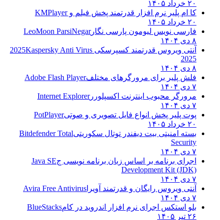
۲۰ خرداد ۱۴۰۵
کا ام پلیر نرم افزار قدرتمند پخش فیلم و
KMPlayer
۲۰ خرداد ۱۴۰۵
فارسی نویس لیومون پارسی نگار
LeoMoon ParsiNegar
۸ دی ۱۴۰۴
آنتی ویروس قدرتمند کسپرسکی 2025
Kaspersky Anti Virus
2025
۸ دی ۱۴۰۴
فلش پلیر برای مرورگرهای مختلف
Adobe Flash Player
۷ دی ۱۴۰۴
مرورگر محبوب اینترنت اکسپلورر
Internet Explorer
۷ دی ۱۴۰۴
پوت پلیر پخش انواع فایل تصویری و صوتی
PotPlayer
۲۰ خرداد ۱۴۰۵
بسته امنیتی بیت دیفندر توتال سکوریتی
Bitdefender Total
Security
۷ دی ۱۴۰۴
اجرای برنامه بر اساس زبان برنامه نویسی ج
Java SE
Development Kit (JDK)
۷ دی ۱۴۰۴
آنتی ویروس رایگان و قدرتمند آویرا
Avira Free Antivirus
۷ دی ۱۴۰۴
بلو استکس اجرای نرم افزار اندروید در کام
BlueStacks
۲۶ تیر ۱۴۰۵