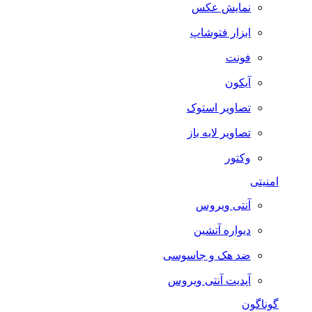
نمایش عکس
ابزار فتوشاپ
فونت
آیکون
تصاویر استوک
تصاویر لایه باز
وکتور
امنیتی
آنتی ویروس
دیواره آتشین
ضد هک و جاسوسی
آپدیت آنتی ویروس
گوناگون