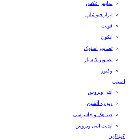
نمایش عکس
ابزار فتوشاپ
فونت
آیکون
تصاویر استوک
تصاویر لایه باز
وکتور
امنیتی
آنتی ویروس
دیواره آتشین
ضد هک و جاسوسی
آپدیت آنتی ویروس
گوناگون