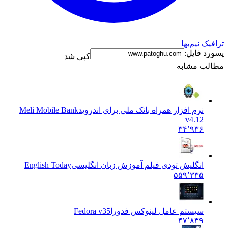
ترافیک نیم‌بها
پسورد فایل:
کپی شد
مطالب مشابه
نرم افزار همراه بانک ملی برای اندروید
Meli Mobile Bank
v4.12
۳۴٬۹۳۶
انگلیش تودی فیلم آموزش زبان انگليسی
English Today
۵۵۹٬۳۳۵
سیستم عامل لینوکس فدورا
Fedora v35
۴۷٬۸۳۹