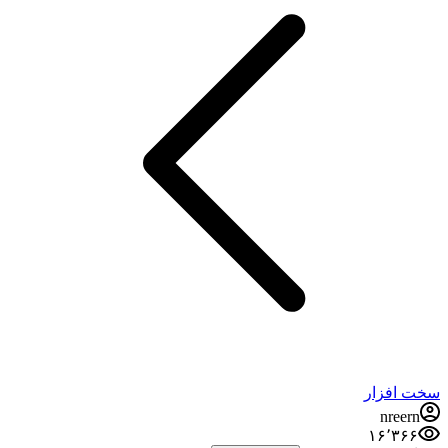
سخت افزار
nreern
۱۶٬۳۶۶