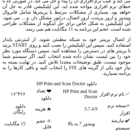
می کند و عیب نرم افزاری آن را پیدا و حل می کند. در صورتی که با
خطای نرم افزاری مواجه شده اید، این اپلیکیشن قادر به حل آن
خواهد بود. بسیاری از مشکلات مرتبط با پرینترها شامل فایروال
ویندوز و ارور پرینت، ارور اتصال، درایور مشکل دار، و ... می شود.
این اپلیکیشن به شکل خاص برای حل اینگونه از مشکلات طراحی
شده است. حجم این برنامه به 11 مگابایت هم نمی رسد.
از اتصال پرینتر خود به شبکه مطمئن شوید. از اینترنتی پایدار
استفاده کنید. سپس این اپلیکیشن را نصب کنید و روی START بزنید
تا پرینتر های در دسترس را مشاهده کنید. سپس دستگاه مورد نظر
خود را بین لیست نشان داده شده انتخاب کنید. اگر سیستم شما
موجود نیست، طبق توضیحات مجددا تلاش کنید. در نهایت بسته به
نیاز خود یکی از گزینه های FIX را انتخاب کنید و باقی کارها را به
برنامه بسپارید.
دانلود HP Print and Scan Doctor
❤️ تعداد
HP Print and Scan
✅ نام نرم افزار
۱۶٬۳۶۶
Doctor
دانلود
⭐نسخه نرم
دانلود
5.7.4.9
🔥 هزینه
رایگان
افزار
✔️ نیازمند
🔆 حجم
ویندوز 7 به بالا
15 مگابایت
فایل
سیستم