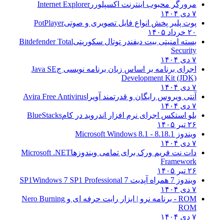
مرورگر محبوب اینترنت اکسپلورر
Internet Explorer
۷ دی ۱۴۰۴
پوت پلیر پخش انواع فایل تصویری و صوتی
PotPlayer
۲۰ خرداد ۱۴۰۵
بسته امنیتی بیت دیفندر توتال سکوریتی
Bitdefender Total
Security
۷ دی ۱۴۰۴
اجرای برنامه بر اساس زبان برنامه نویسی ج
Java SE
Development Kit (JDK)
۷ دی ۱۴۰۴
آنتی ویروس رایگان و قدرتمند آویرا
Avira Free Antivirus
۷ دی ۱۴۰۴
بلو استکس اجرای نرم افزار اندروید در کام
BlueStacks
۲۶ تیر ۱۴۰۵
ویندوز 8.1
8.1 - Microsoft Windows 8.1
۷ دی ۱۴۰۴
دات نت فریم ورک برای تمامی ویندوزها
Microsoft .NET
Framework
۲۶ تیر ۱۴۰۵
ویندوز 7 همراه آپدیت 7 SP1
Windows 7 SP1 Professional
۷ دی ۱۴۰۴
ROM - برنامه نرو | ابزار رایت حرفه ای و
Nero Burning
ROM
۷ دی ۱۴۰۴