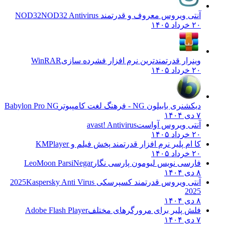
آنتی ویروس معروف و قدرتمند NOD32
NOD32 Antivirus
۲۰ خرداد ۱۴۰۵
وینرار قدرتمندترین نرم افزار فشرده سازی
WinRAR
۲۰ خرداد ۱۴۰۵
دیکشنری بابیلون NG - فرهنگ لغت کامپیوتر
Babylon Pro NG
۷ دی ۱۴۰۴
آنتی ویروس آواست
avast! Antivirus
۲۰ خرداد ۱۴۰۵
کا ام پلیر نرم افزار قدرتمند پخش فیلم و
KMPlayer
۲۰ خرداد ۱۴۰۵
فارسی نویس لیومون پارسی نگار
LeoMoon ParsiNegar
۸ دی ۱۴۰۴
آنتی ویروس قدرتمند کسپرسکی 2025
Kaspersky Anti Virus
2025
۸ دی ۱۴۰۴
فلش پلیر برای مرورگرهای مختلف
Adobe Flash Player
۷ دی ۱۴۰۴