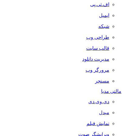
اف.تی.پی
ایمیل
شبکه
طراحی وب
قالب سایت
مدیریت دانلود
مرورگر وب
مسنجر
مالتی مدیا
دی.وی.دی
مبدل
نمایش فیلم
ویرایشگر صوت