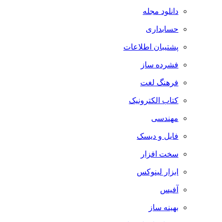
دانلود مجله
حسابداری
پشتیبان اطلاعات
فشرده ساز
فرهنگ لغت
کتاب الکترونیک
مهندسی
فایل و دیسک
سخت افزار
ابزار لینوکس
آفیس
بهینه ساز