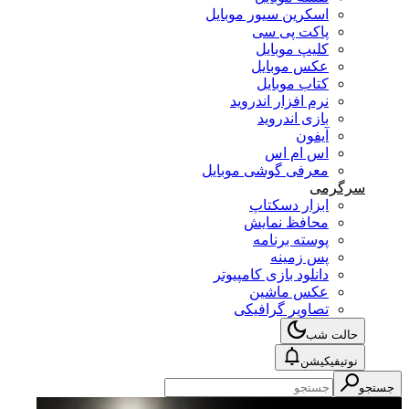
اسکرین سیور موبایل
پاکت پی سی
کلیپ موبایل
عکس موبایل
کتاب موبایل
نرم افزار اندروید
بازی اندروید
آیفون
اس ام اس
معرفی گوشی موبایل
سرگرمی
ابزار دسکتاپ
محافظ نمایش
پوسته برنامه
پس زمینه
دانلود بازی کامپیوتر
عکس ماشین
تصاویر گرافیکی
حالت شب
نوتیفیکیشن
جستجو