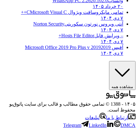
واتساپ
WhatsApp PC 2.2620.102.0
۲۰ خرداد ۱۴۰۵
تمامی مایکروسافت ویژوال C
Microsoft Visual C++
۷ دی ۱۴۰۴
آنتی ویروس نورتون سکوریتی
Norton Security
۷ دی ۱۴۰۴
– ویرایش فایل
Hosts File Editor+
۷ دی ۱۴۰۴
آفیس 2019
2019 Microsoft Office 2019 Pro Plus v
۷ دی ۱۴۰۴
مشاهده همه
۱۴۰۵
- 1388 © تمامی حقوق مطالب و قالب برای سایت پاتوق‌یو
محفوظ است.
ارتباط با ما
تبلیغات
Telegram
LinkedIn
DMCA