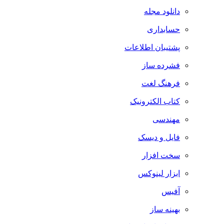
دانلود مجله
حسابداری
پشتیبان اطلاعات
فشرده ساز
فرهنگ لغت
کتاب الکترونیک
مهندسی
فایل و دیسک
سخت افزار
ابزار لینوکس
آفیس
بهینه ساز