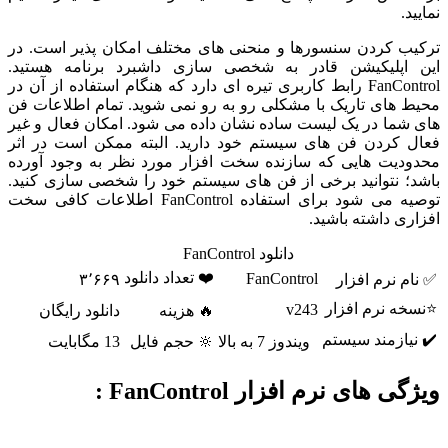
نمایید.
ترکیب کردن سنسورها و منحنی های مختلف امکان پذیر است. در
این اپلیکیشن قادر به شخصی سازی داشبرد برنامه هستید.
FanControl رابط کاربری تیره ای دارد که هنگام استفاده از آن در
محیط های تاریک با مشکلی رو به رو نمی شوید. تمام اطلاعات فن
های شما در یک لیست ساده نشان داده می شود. امکان فعال و غیر
فعال کردن فن های سیستم خود دارید. البته ممکن است در اثر
محدودیت هایی که سازنده سخت افزار مورد نظر به وجود آورده
باشد؛ نتوانید برخی از فن های سیستم خود را شخصی سازی کنید.
توصیه می شود برای استفاده FanControl اطلاعات کافی سخت
افزاری داشته باشید.
دانلود FanControl
❤️ تعداد دانلود
FanControl
✅ نام نرم افزار
۳٬۶۶۹
⭐نسخه نرم افزار
v243
🔥 هزینه
دانلود رایگان
✔️ نیازمند سیستم
ویندوز 7 به بالا
🔆 حجم فایل
13 مگابایت
ویژگی های نرم افزار FanControl :