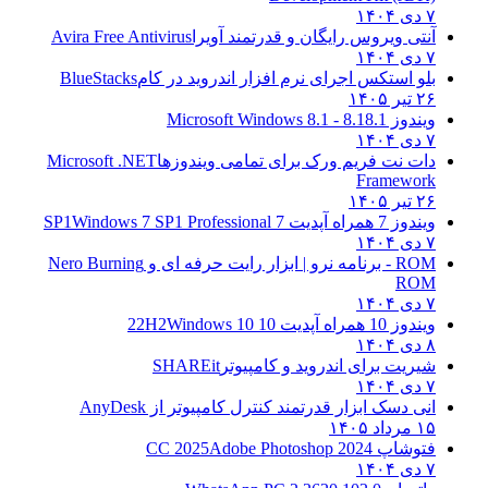
۷ دی ۱۴۰۴
آنتی ویروس رایگان و قدرتمند آویرا
Avira Free Antivirus
۷ دی ۱۴۰۴
بلو استکس اجرای نرم افزار اندروید در کام
BlueStacks
۲۶ تیر ۱۴۰۵
ویندوز 8.1
8.1 - Microsoft Windows 8.1
۷ دی ۱۴۰۴
دات نت فریم ورک برای تمامی ویندوزها
Microsoft .NET
Framework
۲۶ تیر ۱۴۰۵
ویندوز 7 همراه آپدیت 7 SP1
Windows 7 SP1 Professional
۷ دی ۱۴۰۴
ROM - برنامه نرو | ابزار رایت حرفه ای و
Nero Burning
ROM
۷ دی ۱۴۰۴
ویندوز 10 همراه آپدیت 10 22H2
Windows 10
۸ دی ۱۴۰۴
شیریت برای اندروید و کامپیوتر
SHAREit
۷ دی ۱۴۰۴
انی دسک ابزار قدرتمند کنترل کامپیوتر از
AnyDesk
۱۵ مرداد ۱۴۰۵
فتوشاپ CC 2025
Adobe Photoshop 2024
۷ دی ۱۴۰۴