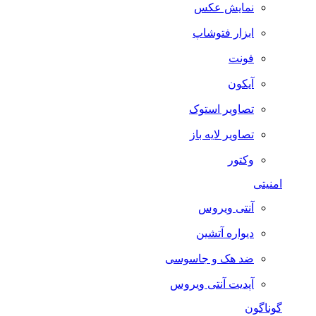
نمایش عکس
ابزار فتوشاپ
فونت
آیکون
تصاویر استوک
تصاویر لایه باز
وکتور
امنیتی
آنتی ویروس
دیواره آتشین
ضد هک و جاسوسی
آپدیت آنتی ویروس
گوناگون