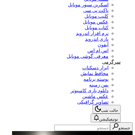
اسکرین سیور موبایل
پاکت پی سی
کلیپ موبایل
عکس موبایل
کتاب موبایل
نرم افزار اندروید
بازی اندروید
آیفون
اس ام اس
معرفی گوشی موبایل
سرگرمی
ابزار دسکتاپ
محافظ نمایش
پوسته برنامه
پس زمینه
دانلود بازی کامپیوتر
عکس ماشین
تصاویر گرافیکی
حالت شب
نوتیفیکیشن
جستجو