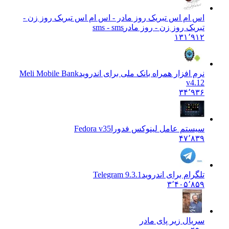
اس ام اس تبریک روز مادر - اس ام اس تبریک روز زن -
تبریک روز زن - روز مادر
sms - sms
۱۳۱٬۹۱۲
نرم افزار همراه بانک ملی برای اندروید
Meli Mobile Bank
v4.12
۳۴٬۹۳۶
سیستم عامل لینوکس فدورا
Fedora v35
۴۷٬۸۳۹
تلگرام برای اندروید
Telegram 9.3.1
۳٬۴۰۵٬۸۵۹
سریال زیر پای مادر