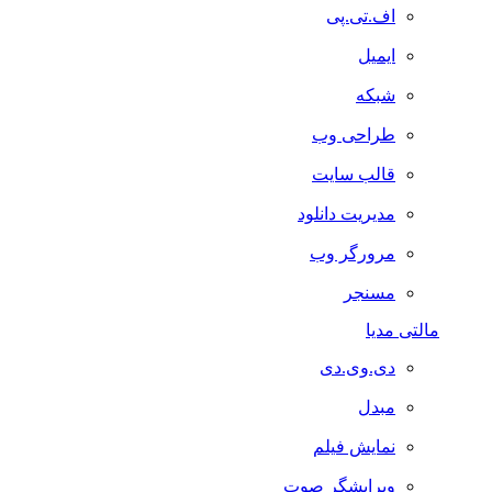
اف.تی.پی
ایمیل
شبکه
طراحی وب
قالب سایت
مدیریت دانلود
مرورگر وب
مسنجر
مالتی مدیا
دی.وی.دی
مبدل
نمایش فیلم
ویرایشگر صوت