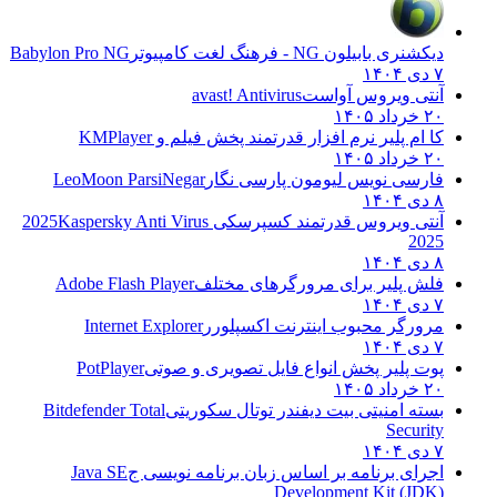
دیکشنری بابیلون NG - فرهنگ لغت کامپیوتر
Babylon Pro NG
۷ دی ۱۴۰۴
آنتی ویروس آواست
avast! Antivirus
۲۰ خرداد ۱۴۰۵
کا ام پلیر نرم افزار قدرتمند پخش فیلم و
KMPlayer
۲۰ خرداد ۱۴۰۵
فارسی نویس لیومون پارسی نگار
LeoMoon ParsiNegar
۸ دی ۱۴۰۴
آنتی ویروس قدرتمند کسپرسکی 2025
Kaspersky Anti Virus
2025
۸ دی ۱۴۰۴
فلش پلیر برای مرورگرهای مختلف
Adobe Flash Player
۷ دی ۱۴۰۴
مرورگر محبوب اینترنت اکسپلورر
Internet Explorer
۷ دی ۱۴۰۴
پوت پلیر پخش انواع فایل تصویری و صوتی
PotPlayer
۲۰ خرداد ۱۴۰۵
بسته امنیتی بیت دیفندر توتال سکوریتی
Bitdefender Total
Security
۷ دی ۱۴۰۴
اجرای برنامه بر اساس زبان برنامه نویسی ج
Java SE
Development Kit (JDK)