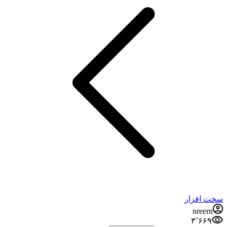
سخت افزار
nreern
۳٬۶۶۹