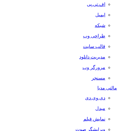
اف.تی.پی
ایمیل
شبکه
طراحی وب
قالب سایت
مدیریت دانلود
مرورگر وب
مسنجر
مالتی مدیا
دی.وی.دی
مبدل
نمایش فیلم
ویرایشگر صوت