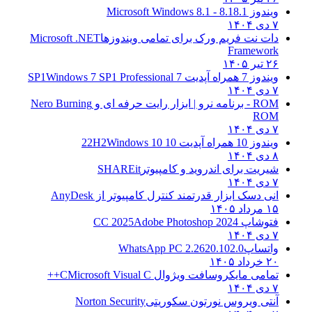
ویندوز 8.1
8.1 - Microsoft Windows 8.1
۷ دی ۱۴۰۴
دات نت فریم ورک برای تمامی ویندوزها
Microsoft .NET
Framework
۲۶ تیر ۱۴۰۵
ویندوز 7 همراه آپدیت 7 SP1
Windows 7 SP1 Professional
۷ دی ۱۴۰۴
ROM - برنامه نرو | ابزار رایت حرفه ای و
Nero Burning
ROM
۷ دی ۱۴۰۴
ویندوز 10 همراه آپدیت 10 22H2
Windows 10
۸ دی ۱۴۰۴
شیریت برای اندروید و کامپیوتر
SHAREit
۷ دی ۱۴۰۴
انی دسک ابزار قدرتمند کنترل کامپیوتر از
AnyDesk
۱۵ مرداد ۱۴۰۵
فتوشاپ CC 2025
Adobe Photoshop 2024
۷ دی ۱۴۰۴
واتساپ
WhatsApp PC 2.2620.102.0
۲۰ خرداد ۱۴۰۵
تمامی مایکروسافت ویژوال C
Microsoft Visual C++
۷ دی ۱۴۰۴
آنتی ویروس نورتون سکوریتی
Norton Security