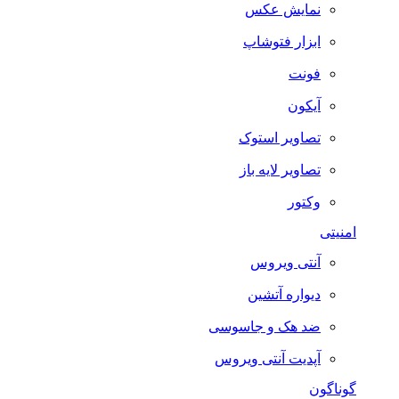
نمایش عکس
ابزار فتوشاپ
فونت
آیکون
تصاویر استوک
تصاویر لایه باز
وکتور
امنیتی
آنتی ویروس
دیواره آتشین
ضد هک و جاسوسی
آپدیت آنتی ویروس
گوناگون