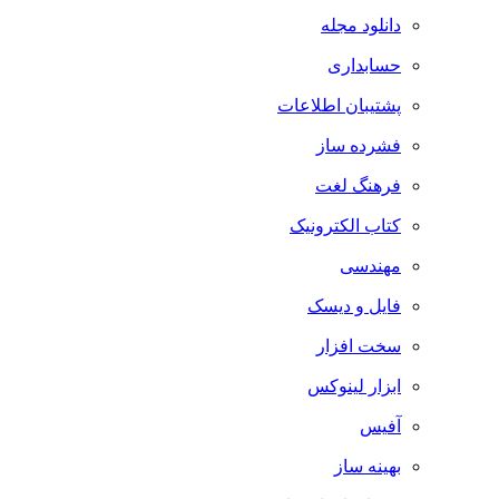
دانلود مجله
حسابداری
پشتیبان اطلاعات
فشرده ساز
فرهنگ لغت
کتاب الکترونیک
مهندسی
فایل و دیسک
سخت افزار
ابزار لینوکس
آفیس
بهینه ساز