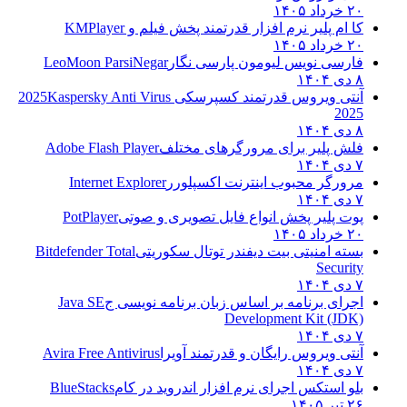
۲۰ خرداد ۱۴۰۵
کا ام پلیر نرم افزار قدرتمند پخش فیلم و
KMPlayer
۲۰ خرداد ۱۴۰۵
فارسی نویس لیومون پارسی نگار
LeoMoon ParsiNegar
۸ دی ۱۴۰۴
آنتی ویروس قدرتمند کسپرسکی 2025
Kaspersky Anti Virus
2025
۸ دی ۱۴۰۴
فلش پلیر برای مرورگرهای مختلف
Adobe Flash Player
۷ دی ۱۴۰۴
مرورگر محبوب اینترنت اکسپلورر
Internet Explorer
۷ دی ۱۴۰۴
پوت پلیر پخش انواع فایل تصویری و صوتی
PotPlayer
۲۰ خرداد ۱۴۰۵
بسته امنیتی بیت دیفندر توتال سکوریتی
Bitdefender Total
Security
۷ دی ۱۴۰۴
اجرای برنامه بر اساس زبان برنامه نویسی ج
Java SE
Development Kit (JDK)
۷ دی ۱۴۰۴
آنتی ویروس رایگان و قدرتمند آویرا
Avira Free Antivirus
۷ دی ۱۴۰۴
بلو استکس اجرای نرم افزار اندروید در کام
BlueStacks
۲۶ تیر ۱۴۰۵