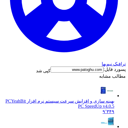
نیم‌بها
فایل:
کپی شد
 مشابه
بهینه سازی و افزایش سرعت سیستم نرم افزار PC
YeahBit
PC SpeedUp v4.0.5
۹٬۳۴۹